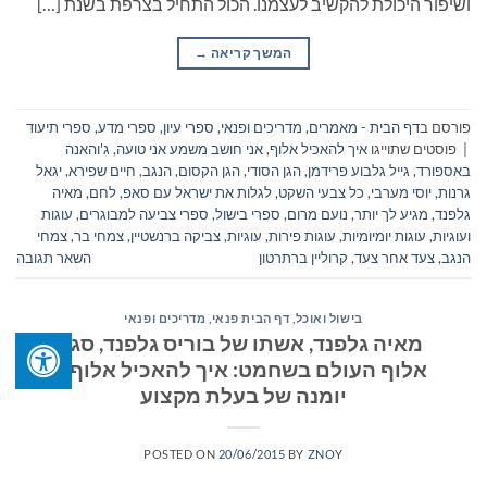
ושיפור היכולת להקשיב לעצמנו. הכול התחיל בצרפת בשנת […]
המשך קריאה
→
פורסם ב
דף הבית - מאמרים
,
מדריכים ופנאי
,
ספרי עיון, ספרי מדע, ספרי תיעוד
|
פוסטים שתוייגו
איך להאכיל אלוף
,
אני חושב משמע אני טועה
,
ג'והאנה
באספורד
,
גייל גלבוע פרידמן
,
הגן הסודי
,
הגן הקסום
,
הנגב
,
חיים שפירא
,
יגאל
גרנות
,
יוסי מערבי
,
כל צבעי השקט
,
לגלות את ישראל עם סאפ
,
לחם
,
מאיה
גלפנד
,
מגיע לך יותר
,
נועם מרום
,
ספרי בישול
,
ספרי צביעה למבוגרים
,
עוגות
ועוגיות
,
עוגות יומיומיות
,
עוגות פירות
,
עוגיות
,
צביקה ברנשטיין
,
צמחי בר
,
צמחי
הנגב
,
צעד אחר צעד
,
קרוליין ברתרטון
השאר תגובה
בישול ואוכל
,
דף הבית פנאי
,
מדריכים ופנאי
מאיה גלפנד, אשתו של בוריס גלפנד, סגן
אלוף העולם בשחמט: איך להאכיל אלוף?
יומנה של בעלת מקצוע
POSTED ON
20/06/2015
BY
ZNOY