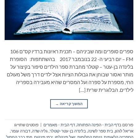
ספרים סופרים ומה שביניהם – תכנית ראיונות ברדיו קס"ם 106
FM – יום רביעי ה- 22 בנובמבר 2017 בהשתתפות: הסופרת
בלינדה בן-עטר – קוטלר מחברת ספר הילדים סיפור בקיצור על
מותר ואסור שבוחן את גבולות הציות אצל ילדים דרך משל מעולם
החי, מספרת על ספרה ועל המסרים שהיא מעבירה בספריה
לילדים. הבלוגרית שרית […]
המשך קריאה
→
פורסם ב
דף הבית - הפינה הפתוחה
,
דף הבית - מאמרים
|
פוסטים שתוייגו
אריאל לוהון
,
בית ספר לשינה
,
בלינדה בן-עטר-קוטלר
,
גליה שדה
,
דבורה עומר
,
הספרייה הלאומית
,
טיסת החלומות
,
יואל פינקלמן
,
ירמי פינקוס
,
מתי כבר החתול