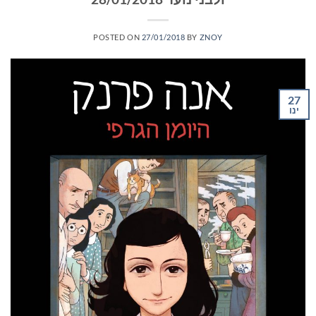
POSTED ON
27/01/2018
BY
ZNOY
27
ינו