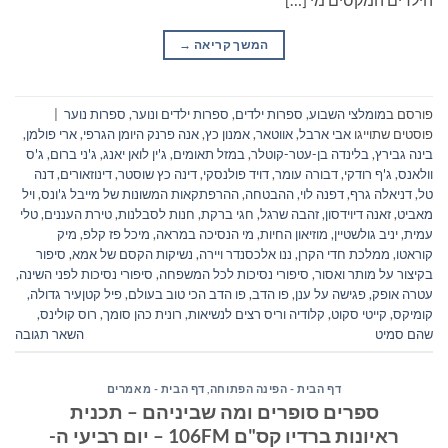
המשך קריאה
→
פורסם ב
מומלצי השבוע
,
ספרות ילדים
,
ספרות ילדים ונוער
,
ספרות נוער
|
פוסטים שתוייגו
אבי ארבל
,
אווטאר
,
אמנון כץ
,
אנה פרנק היומן הגרפי
,
ארי פולמן
,
בינה גבירץ
,
בלינדה בן-עטר-קוטלר
,
במזל תאומים
,
ג'ין לואן יאנג
,
ג'ני ברום
,
ג'ס
וולאנס
,
ג'ף רודקי
,
דבורה עומר
,
דויד פולנסקי
,
דינה כץ שוסטר
,
דינוזאורים
,
דנה
טל
,
דניאלה גרף
,
דפנה לוי
,
ההבטחה
,
ההרפתקאות המשונות של מייבל ג'ונס
,
ויל
מאביט
,
זאנה דיוידסון
,
זהבה שרגל
,
חגי ברקת
,
חנות לסבלנות
,
טירת העננים
,
טלי
עמית
,
יניב גולשטיין
,
מוזיאון החיות
,
מי הנסיכה במראה
,
מיכל פז קלפ
,
מיק
קוראטו
,
ממלכת חדי הקרן
,
ננו אלכסנדר ויירה
,
נשיקות הקסם של אמא
,
סיפור
בקיצור על מותר ואסור
,
סיפורי נסיכות לכל המשפחה
,
סיפורי נסיכות לפני השינה
,
עטרה אופק
,
פגישה על ענן
,
פו הדב
,
פו הדב הכי טוב בעולם
,
פיל קטןעיר גדולה
,
קומיקס
,
קייטי סקוט
,
קלודיה וריס רצים לנשיאות
,
רונית כהן סומך
,
רוס קולינס
,
שהם סמיט
השאר תגובה
דף הבית - הפינה הפתוחה
,
דף הבית - מאמרים
ספרים סופרים ומה שביניהם – תכנית
ראיונות ברדיו קס"ם 106FM – יום רביעי ה-