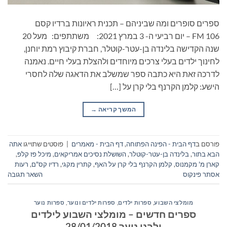
ספרים סופרים ומה שביניהם – תכנית ראיונות ברדיו קסם
106 FM – יום רביעי ה- 3 במרץ 2021: משתתפים: מעל 20
שנה הקדישה בלינדה בן-עטר-קוטלר, חברת קיבוץ רמת יוחנן,
לחינוך ילדים בעלי צרכים מיוחדים ולהצלת בעלי חיים. נאמנה
לדרכה זאת היא כתבה ספר שמשלב את הדאגה שלה לחסרי
הישע: קלמן הקרנף בלי קרן על […]
המשך קריאה
→
פורסם ב
דף הבית - הפינה הפתוחה
,
דף הבית - מאמרים
|
פוסטים שתוייגו
אתה
הבא בתור
,
בלינדה בן-עטר-קוטלר
,
השושלת נסיכים אמריקאים
,
מיכל פז קלפ
,
קארן מ' מקמנוס
,
קלמן הקרנף בלי קרן על האף
,
קתרין מקגי
,
רדיו קס"ם
,
רעות
אסתר פינקוס
השאר תגובה
מומלצי השבוע
,
ספרות ילדים
,
ספרות ילדים ונוער
,
ספרות נוער
ספרים חדשים – מומלצי השבוע לילדים
ולבני נוער 28/01/2018