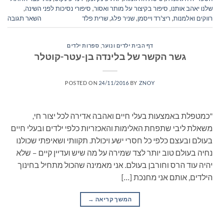
שלנו יאהב אותנו
,
סיפור בקיצור על מותר ואסור
,
סיפורי נסיכות לפני השינה
,
רווקים ואלמנות
,
ריצ'רד וייסמן
,
שניר פלג
,
שרית פלד
השאר תגובה
דף הבית ילדים ונוער
,
ספרות ילדים
גשר הקשר של בלינדה בן-עטר-קוטלר
POSTED ON
24/11/2016
BY
ZNOY
"כמטפלת באמצעות בעלי חיים ואהבה אדירה לכל יצור חי,
משאלת ליבי שתפחת האלימות והאכזריות כלפי ילדים ובעלי חיים
בעולם ובעצם כלפי כל חסרי ישע ויכולת. תקוותי ושאיפתי שכולנו
נחיה בעולם טוב יותר לצד שמירה על מה שיש ועדיין קיים – שלא
יהיה עוד הרס וחורבן בעולם. אני מאמינה שהכול מתחיל בחינוך
הילדים, אותם אני מחנכת […]
המשך קריאה
→