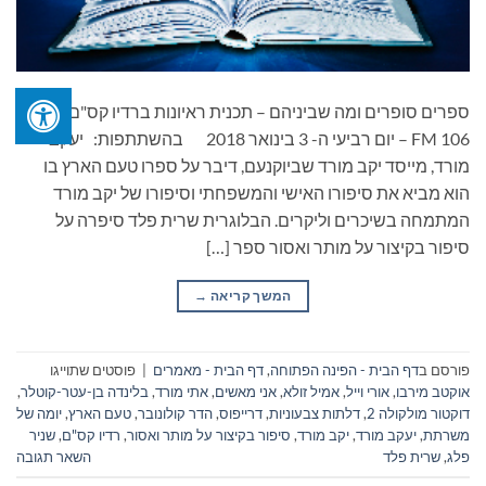
ספרים סופרים ומה שביניהם – תכנית ראיונות ברדיו קס"ם
106 FM – יום רביעי ה- 3 בינואר 2018 בהשתתפות: יעקב
מורד, מייסד יקב מורד שביוקנעם, דיבר על ספרו טעם הארץ בו
הוא מביא את סיפורו האישי והמשפחתי וסיפורו של יקב מורד
המתמחה בשיכרים וליקרים. הבלוגרית שרית פלד סיפרה על
סיפור בקיצור על מותר ואסור ספר […]
המשך קריאה
→
פורסם ב
דף הבית - הפינה הפתוחה
,
דף הבית - מאמרים
|
פוסטים שתוייגו
אוקטב מירבו
,
אורי וייל
,
אמיל זולא
,
אני מאשים
,
אתי מורד
,
בלינדה בן-עטר-קוטלר
,
דוקטור מולקולה 2
,
דלתות צבעוניות
,
דרייפוס
,
הדר קולונובר
,
טעם הארץ
,
יומה של
משרתת
,
יעקב מורד
,
יקב מורד
,
סיפור בקיצור על מותר ואסור
,
רדיו קס"ם
,
שניר
פלג
,
שרית פלד
השאר תגובה