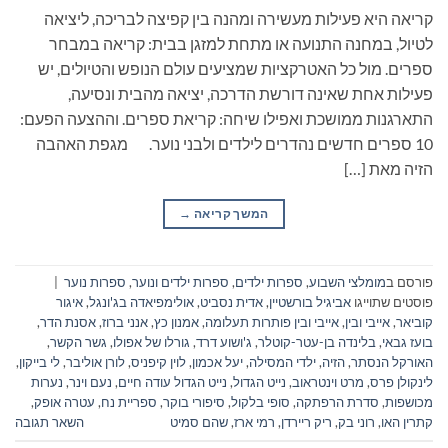
קריאה היא פעילות מעשירה ומהנה בין קפיצה לבריכה, ליציאה
לטיול, במחנה התנועה או מתחת למזגן בבית: קריאה במבחר
ספרים. מול כל האטרקציות שמציעים עולם הנופש והטיולים, יש
פעילות אחת שאינה דורשת הדרכה, יציאה מהבית ונסיעה,
התארגנות ממושכת ואפילו שיחה: קריאת ספרים. וההצעה הפעם:
10 ספרים חדשים נהדרים לילדים ולבני נוער. מגפת האהבה
הזיה מאת […]
המשך קריאה
→
פורסם ב
מומלצי השבוע
,
ספרות ילדים
,
ספרות ילדים ונוער
,
ספרות נוער
|
פוסטים שתוייגו
אביגיל בורשטיין
,
אדית נסביט
,
אולימפיאדה בג'ונגל
,
איגור
קוביאר
,
אייבי ובין
,
אייבי ובין פותרות תעלומה
,
אמנון כץ
,
אנני ברוז
,
אסנת הדר
,
בועז גבאי
,
בלינדה בן-עטר-קוטלר
,
ג'ושוע דרד
,
גורלו של אפולו
,
גשר הקשר
,
האורקל הנסתר
,
הזיה
,
ילדי המסילה
,
יעל אכמון
,
לוין קיפניס
,
לורן אוליבר
,
לי בייקון
,
לינקולן פרס
,
מרט וינטראוב
,
נייט הגדול
,
נייט הגדול עודה חיים
,
נעם וינר
,
נערות
מכושפות
,
סדרת הרפתקה
,
סופי בלקול
,
סיפורי בוקר
,
ספריית נח
,
עטרה אופק
,
קתרין האו
,
רוני בק
,
ריק ריירדן
,
רמי ארז
,
שהם סמיט
השאר תגובה