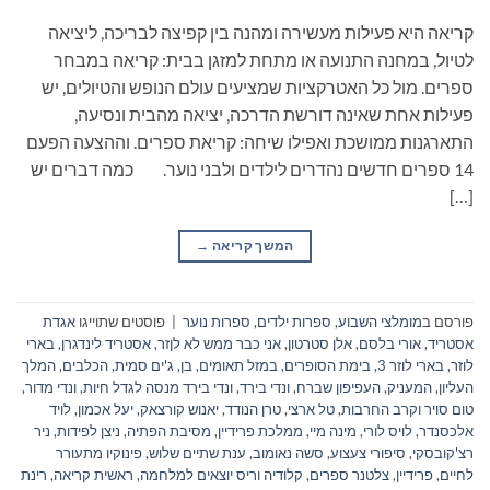
קריאה היא פעילות מעשירה ומהנה בין קפיצה לבריכה, ליציאה
לטיול, במחנה התנועה או מתחת למזגן בבית: קריאה במבחר
ספרים. מול כל האטרקציות שמציעים עולם הנופש והטיולים, יש
פעילות אחת שאינה דורשת הדרכה, יציאה מהבית ונסיעה,
התארגנות ממושכת ואפילו שיחה: קריאת ספרים. וההצעה הפעם
14 ספרים חדשים נהדרים לילדים ולבני נוער. כמה דברים יש
[…]
המשך קריאה
→
פורסם ב
מומלצי השבוע
,
ספרות ילדים
,
ספרות נוער
|
פוסטים שתוייגו
אגדת
אסטריד
,
אורי בלסם
,
אלן סטרטון
,
אני כבר ממש לא לןזר
,
אסטריד לינדגרן
,
בארי
לוזר
,
בארי לוזר 3
,
בימת הסופרים
,
במזל תאומים
,
בן
,
ג'ים סמית
,
הכלבים
,
המלך
העליון
,
המעניק
,
העפיפון שברח
,
ונדי בירד
,
ונדי בירד מנסה לגדל חיות
,
ונדי מדור
,
טום סויר וקרב החרבות
,
טל ארצי
,
טרן הנודד
,
יאנוש קורצאק
,
יעל אכמון
,
לויד
אלכסנדר
,
לויס לורי
,
מינה מיי
,
ממלכת פרידיין
,
מסיבת הפתיה
,
ניצן לפידות
,
ניר
רצ'קובסקי
,
סיפורי צעצוע
,
סשה נאומוב
,
ענת שתיים שלוש
,
פינוקיו מתעורר
לחיים
,
פרידיין
,
צלטנר ספרים
,
קלודיה וריס יוצאים למלחמה
,
ראשית קריאה
,
רינת