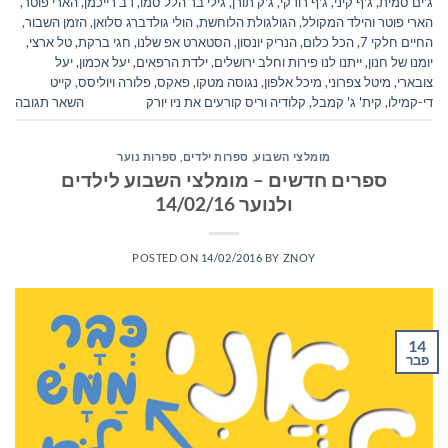
ג'ים סמית
,
ג'ף קיני
,
ג'ף רודקי
,
ג'ק תורן
,
גילי בר הלל סמו
,
דב רייכמן
,
הארי פוטר
,
הארי פוטר והילד המקולל
,
הגולגולת הלוחשת
,
הולי גולדברג סלואן
,
הזמן השבור
,
החיים חלקי 7
,
הכל כלום
,
הנריק יונסון
,
הסטארט אפ שלנו
,
חגי ברקת
,
טל ארצי
,
יומנו של חנון
,
ייתנו לנו פירות וחלב ירושלים
,
ילדת הרפאים
,
יעל אכמון
,
יעל
צובארי
,
מיטל צפרוני
,
מיכל אלפון
,
נגוסה מטקו
,
פאקס
,
פלורה ויוליסס
,
קייט
די-קמילו
,
קית' ג' קמבל
,
קלודיה וריס קורעים את ניו יורק
השאר תגובה
מומלצי השבוע
,
ספרות ילדים
,
ספרות נוער
ספרים חדשים – מומלצי השבוע לילדים
ולנוער 14/02/16
POSTED ON
14/02/2016
BY
ZNOY
14
פבר