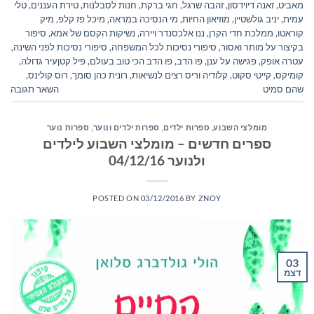
מאביט
,
זאנה דיוידסון
,
זהבה שרגל
,
חגי ברקת
,
חנות לסבלנות
,
טירת העננים
,
טלי
עמית
,
יניב גולשטיין
,
מוזיאון החיות
,
מי הנסיכה במראה
,
מיכל פז קלפ
,
מיק
קוראטו
,
ממלכת חדי הקרן
,
ננו אלכסנדר ויירה
,
נשיקות הקסם של אמא
,
סיפור
בקיצור על מותר ואסור
,
סיפורי נסיכות לכל המשפחה
,
סיפורי נסיכות לפני השינה
,
עטרה אופק
,
פגישה על ענן
,
פו הדב
,
פו הדב הכי טוב בעולם
,
פיל קטןעיר גדולה
,
קומיקס
,
קייטי סקוט
,
קלודיה וריס רצים לנשיאות
,
רונית כהן סומך
,
רוס קולינס
,
שהם סמיט
השאר תגובה
מומלצי השבוע
,
ספרות ילדים
,
ספרות ילדים ונוער
,
ספרות נוער
ספרים חדשים – מומלצי השבוע לילדים
ולנוער 04/12/16
POSTED ON
03/12/2016
BY
ZNOY
03
דצמ