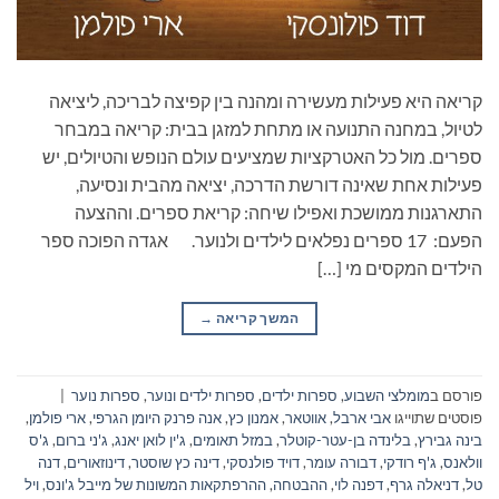
קריאה היא פעילות מעשירה ומהנה בין קפיצה לבריכה, ליציאה
לטיול, במחנה התנועה או מתחת למזגן בבית: קריאה במבחר
ספרים. מול כל האטרקציות שמציעים עולם הנופש והטיולים, יש
פעילות אחת שאינה דורשת הדרכה, יציאה מהבית ונסיעה,
התארגנות ממושכת ואפילו שיחה: קריאת ספרים. וההצעה
הפעם: 17 ספרים נפלאים לילדים ולנוער. אגדה הפוכה ספר
הילדים המקסים מי […]
המשך קריאה
→
פורסם ב
מומלצי השבוע
,
ספרות ילדים
,
ספרות ילדים ונוער
,
ספרות נוער
|
פוסטים שתוייגו
אבי ארבל
,
אווטאר
,
אמנון כץ
,
אנה פרנק היומן הגרפי
,
ארי פולמן
,
בינה גבירץ
,
בלינדה בן-עטר-קוטלר
,
במזל תאומים
,
ג'ין לואן יאנג
,
ג'ני ברום
,
ג'ס
וולאנס
,
ג'ף רודקי
,
דבורה עומר
,
דויד פולנסקי
,
דינה כץ שוסטר
,
דינוזאורים
,
דנה
טל
,
דניאלה גרף
,
דפנה לוי
,
ההבטחה
,
ההרפתקאות המשונות של מייבל ג'ונס
,
ויל