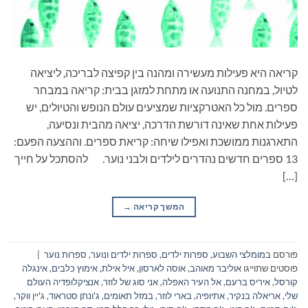
קריאה היא פעילות מעשירה ומהנה בין קפיצה לבריכה, ליציאה
לטיול, במחנה התנועה או מתחת למזגן בבית: קריאה במבחר
ספרים. מול כל האטרקציות שמציעים עולם הנופש והטיולים, יש
פעילות אחת שאינה דורשת הדרכה, יציאה מהבית ונסיעה,
התארגנות ממושכת ואפילו שיחה: קריאת ספרים. וההצעה הפעם:
13 ספרים חדשים נהדרים לילדים ולבני נוער. להסתכל על חייך
[…]
המשך קריאה
→
פורסם ב
מומלצי השבוע
,
ספרות ילדים
,
ספרות ילדים ונוער
,
ספרות נוער
|
פוסטים שתוייגו
אוליבר מאוהב
,
אוסה לארסון
,
איל אילת
,
אימוץ כלבים
,
אינגלה
קורסל
,
איריס ברעם
,
אל העיר האפלה
,
אני סוג של לוזר
,
אנציקלופדיה העולם
שלי
,
אריאלה בנקיר
,
אתיופיה
,
בארי לוזר
,
במזל תאומים
,
ג'ונתן סטראוד
,
ג'יין ווקר
,