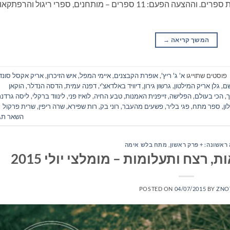
ונסיעה, התארגנות ממושכת ואפילו שיחה: קריאת ספרים. וההצעה הפעם: 11 ספרים – מותחנים, ספרי ריגול והרפת
המשך קריאה
→
פוסטים שתוייגו
א' ג' ריץ'
,
אופרת הקבצנים
,
איימי המפל
,
איש הזיכרון
,
אריק אקסל סונד
שם
,
גלן אריק המילטון
,
גרשון גירון
,
דיוויד באלדאצ'י
,
דפנה עמית
,
הדסה הנדלר
,
הוקאן
ך
,
הכי בעולם
,
הפלישה
,
זייפנית האמנות
,
טבע החיה
,
לואיז פני
,
לינווד ברקלי
,
ליסה גרדנר
ון
,
ספר מתח
,
פגי בליר
,
פשעים מהעבר
,
רוני בק
,
רות שפירא
,
שרה ריפין
,
שרית פרקול
השאר תג
ראשונה: + פרק ראשון
,
מתח בלש אימה
רצח ותעלומות – מומלצי יולי 2015
POSTED ON
04/07/2015
BY
ZNO