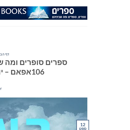
Ski
t
conten
דף הבי
ספרים סופרים ומה שב
106אפאם – יום ראשון 12 בספטמבר 2021
Y
12
ספט