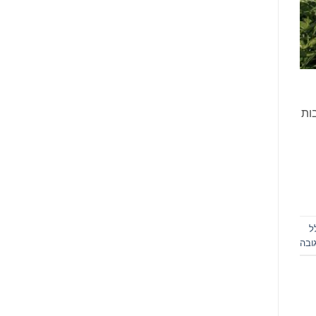
ות
ל
ובה