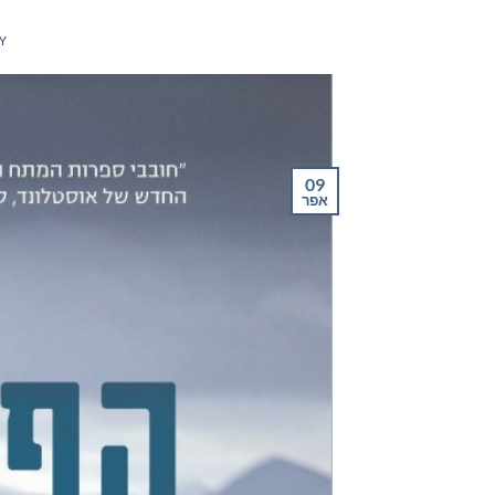
Y
09
אפר