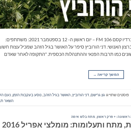
ספרים סופרים ומה שביניהם – תכנית ראיונות ברדיו קסם 106 FM – יום ראשון ה- 12 בספטמבר 2021: משתתפים:
רצון האנושי. דני הורוביץ סיפר על האושר בגיל הזהב שמכיל עצות חשוב
שונים כמו תרבות הפנאי וההתנהלות הכספית. "התקופה לאחר שאדם
המשך קריאה
→
פוסטים שתוייגו
גון גרישם
,
דני הורוביץ
,
האושר בגיל הזהב
,
נוסע בעקבות הזמן
,
נעם הל
השאר תג
ראשונה: + פרק ראשון
,
מתח בלש אימה
מתח ותעלומות: מומלצי אפריל 2016