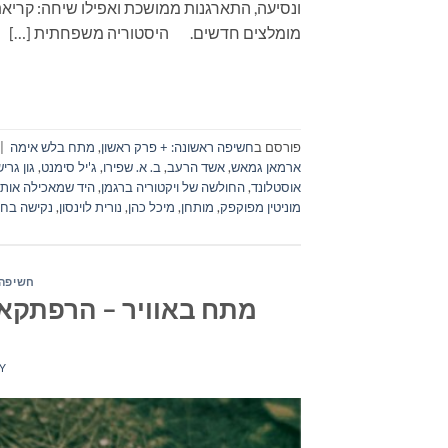
מומלצים חדשים. היסטוריה משפחתית […]
פורסם ב
חשיפה ראשונה: + פרק ראשון
,
מתח בלש אימה
|
ארמאן גמאש
,
אשד הרעב
,
ב. א. שפירו
,
ג'יל סימנט
,
גון גרי
אוסטלונד
,
החולשה של ויקטוריה ברגמן
,
היד שמאכילה אות
מוניטין מפוקפק
,
מותחן
,
מיכל כהן
,
נורית לוינסון
,
נקישה בחל
חשיפה 
מתח באוויר – הרפתקאות, 
Y