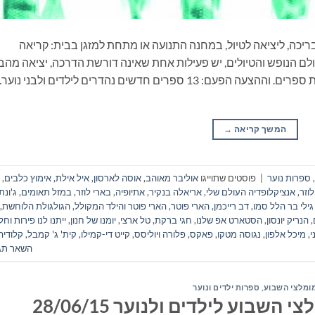
ריכה, ליציאה לטיול, במחנה התנועה או מתחת למזגן בבית: קריאה
ם הנופש והטיולים, יש פעילות אחת שאינה דורשת הדרכה, יציאה מהב
ונסיעה, התארגנות ממושכת ואפילו שיחה: קריאת ספרים. וההצעה הפעם: 13 ספרים חדשים נהדרים לילדים ולבני
המשך קריאה
→
,
ספרות נוער
|
פוסטים שתוייגו
אוליבר מאוהב
,
אוסה לארסון
,
איל אילת
,
אימוץ כלבים
,
לוזר
,
אנציקלופדיה העולם שלי
,
אריאלה בנקיר
,
אתיופיה
,
בארי לוזר
,
במזל תאומים
,
ג'ונת
גילי בר הלל סמו
,
דב רייכמן
,
הארי פוטר
,
הארי פוטר והילד המקולל
,
הגולגולת הלוחשת
,
,
הנריק יונסון
,
הסטארט אפ שלנו
,
חגי ברקת
,
טל ארצי
,
יומנו של חנון
,
ייתנו לנו פירות וחל
י
,
מיכל אלפון
,
נגוסה מטקו
,
פאקס
,
פלורה ויוליסס
,
קייט די-קמילו
,
קית' ג' קמבל
,
קלודיה
השאר תג
ומלצי השבוע
,
ספרות ילדים ונוער
שבוע לילדים ולנוער 28/06/15