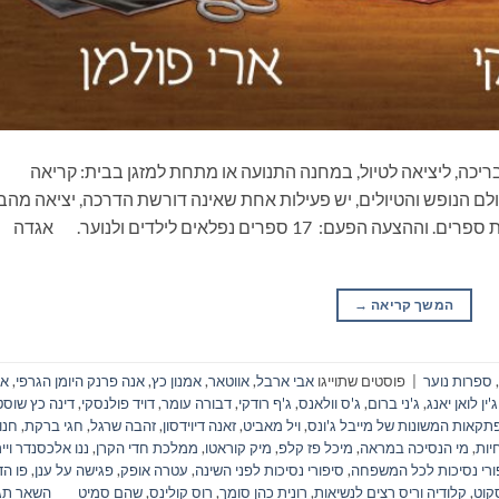
ריכה, ליציאה לטיול, במחנה התנועה או מתחת למזגן בבית: קריאה
ם הנופש והטיולים, יש פעילות אחת שאינה דורשת הדרכה, יציאה מהב
ונסיעה, התארגנות ממושכת ואפילו שיחה: קריאת ספרים. וההצעה הפעם: 17 ספרים נפלאים לילדים ולנוער. אגדה
המשך קריאה
→
,
ספרות נוער
|
פוסטים שתוייגו
אבי ארבל
,
אווטאר
,
אמנון כץ
,
אנה פרנק היומן הגרפי
,
אר
ג'ין לואן יאנג
,
ג'ני ברום
,
ג'ס וולאנס
,
ג'ף רודקי
,
דבורה עומר
,
דויד פולנסקי
,
דינה כץ שוסט
קאות המשונות של מייבל ג'ונס
,
ויל מאביט
,
זאנה דיוידסון
,
זהבה שרגל
,
חגי ברקת
,
חנו
חיות
,
מי הנסיכה במראה
,
מיכל פז קלפ
,
מיק קוראטו
,
ממלכת חדי הקרן
,
ננו אלכסנדר ויי
ורי נסיכות לכל המשפחה
,
סיפורי נסיכות לפני השינה
,
עטרה אופק
,
פגישה על ענן
,
פו הד
סקוט
,
קלודיה וריס רצים לנשיאות
,
רונית כהן סומך
,
רוס קולינס
,
שהם סמיט
השאר תג