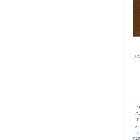
ית
י
ר
,
ת
רה
,
ב
,
ובה