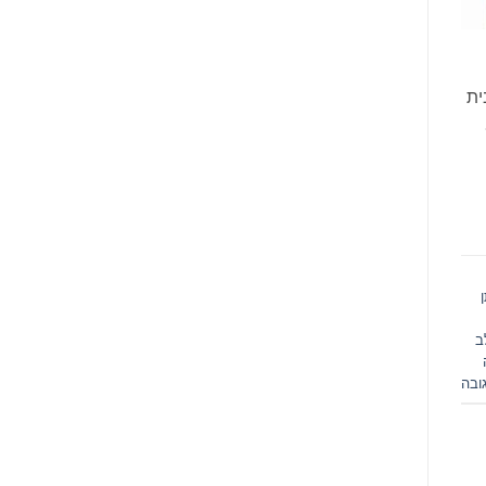
ית
 נוער.
ן
ב
ובה