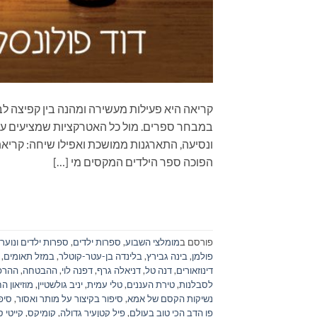
קריאה היא פעילות מעשירה ומהנה בין קפיצה לב
במבחר ספרים. מול כל האטרקציות שמציעים עול
הפוכה ספר הילדים המקסים מי […]
פורסם ב
מומלצי השבוע
,
ספרות ילדים
,
ספרות ילדים ונוער
פולמן
,
בינה גבירץ
,
בלינדה בן-עטר-קוטלר
,
במזל תאומים
,
דינוזאורים
,
דנה טל
,
דניאלה גרף
,
דפנה לוי
,
ההבטחה
,
ההרפת
לסבלנות
,
טירת העננים
,
טלי עמית
,
יניב גולשטיין
,
מוזיאון ה
נשיקות הקסם של אמא
,
סיפור בקיצור על מותר ואסור
,
סיפ
פו הדב הכי טוב בעולם
,
פיל קטןעיר גדולה
,
קומיקס
,
קייטי 