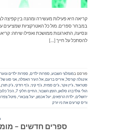
קריאה היא פעילות מעשירה ומהנה בין קפיצה לב
במבחר ספרים. מול כל האטרקציות שמציעים עול
להסתכל על חייך […]
פורסם ב
מומלצי השבוע
,
ספרות ילדים
,
ספרות ילדים ונוער
אינגלה קורסל
,
איריס ברעם
,
אל העיר האפלה
,
אני סוג של 
סטראוד
,
ג'יין ווקר
,
ג'ים סמית
,
ג'ף קיני
,
ג'ף רודקי
,
ג'ק תורן
,
הולי גולדברג סלואן
,
הזמן השבור
,
החיים חלקי 7
,
הכל כלום
ירושלים
,
ילדת הרפאים
,
יעל אכמון
,
יעל צובארי
,
מיטל צפרונ
וריס קורעים את ניו יורק
מ
ספרים חדשים – מומלצי ה