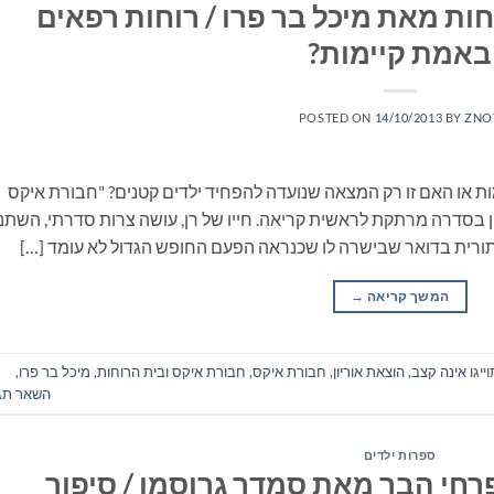
ות מאת מיכל בר פרו / רוחות רפאים
באמת קיימות?
POSTED ON
14/10/2013
BY
ZNO
 או האם זו רק המצאה שנועדה להפחיד ילדים קטנים? "חבורת איקס
ן בסדרה מרתקת לראשית קריאה. חייו של רן, עושה צרות סדרתי, השתנו
רית בדואר שבישרה לו שכנראה הפעם החופש הגדול לא עומד […]
המשך קריאה
→
ייגו
אינה קצב
,
הוצאת אוריון
,
חבורת איקס
,
חבורת איקס ובית הרוחות
,
מיכל בר פרו
,
השאר תג
ספרות ילדים
חי הבר מאת סמדר גרוסמן / סיפור