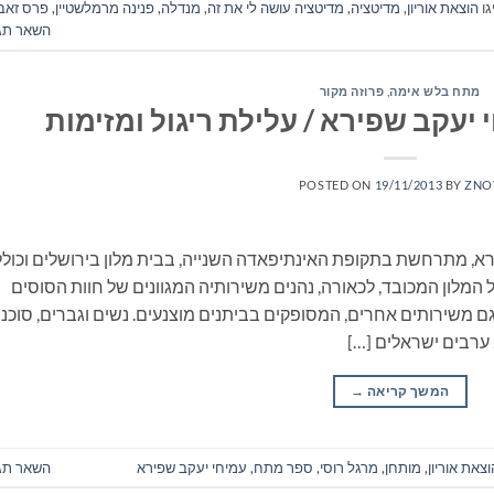
גו
הוצאת אוריון
,
מדיטציה
,
מדיטציה עושה לי את זה
,
מנדלה
,
פנינה מרמלשטיין
,
פרס זאב
השאר תג
מתח בלש אימה
,
פרוזה מקור
יעקב שפירא / עלילת ריגול ומזימות
POSTED ON
19/11/2013
BY
ZNO
רא, מתרחשת בתקופת האינתיפאדה השנייה, בבית מלון בירושלים וכול
ל המלון המכובד, לכאורה, נהנים משירותיה המגוונים של חוות הסוסים
ם משירותים אחרים, המסופקים בביתנים מוצנעים. נשים וגברים, סוכני
, ערבים ישראלים […]
המשך קריאה
→
וצאת אוריון
,
מותחן
,
מרגל רוסי
,
ספר מתח
,
עמיחי יעקב שפירא
השאר תג