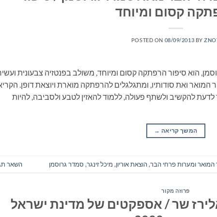
תקה קסום ומיוחד
POSTED ON
08/09/2013
BY
ZNO
מן, הוא סיפור הרפתקה קסום ומיוחד, משולב בפנטזיה צבעונית ועשיר
ר המואר ואת סודותיו, ומתגלגלים להרפתקה מוארת ויוצאת דופן. הקרי
לדעת להקשיב ולשתף פעולה, ללמוד להאזין לטבע ולסביבה, להיות
המשך קריאה
→
המואר ומערות פרחי הבר
,
הוצאת אוריון
,
מיכל זינגר
,
סמדר גרוסמן
השאר תג
פרוזה מקור
לירז שר / אספקטים של מדינת ישראל