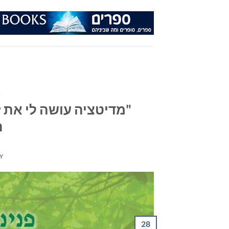
Ski
t
conten
ד
"מדיטציה עושה לי את 
ה
Y
28