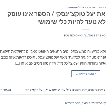
ף הבית פנאי
,
ניו אייג' ומיסטיקה
ת יעל טוקצ'ינסקי / הספר אינו עוסק
א נועד להיות כלי שימושי
POSTED ON
04/11/2013
BY
ZNO
דווקא ברגע זה ממש מתקיימים התנאים האופטימאליים להשלמת תיקונה.
'אסטרולוגיה לכל עת' מאת יעל טוקצ'ינסקי, תוכלו לראות איזה כוכב
יזה נקודות חוזק יש אצל כל מזל, איזה מזון מטיב עם איזה […]
המשך קריאה
→
גו
אסטרולוגיה
,
אסטרולוגיה לכל עת
,
הוצאת אוריון
,
יעל טוקצ'ינסקי
השאר תג
ף הבית ילדים ונוער
,
ספרות ילדים