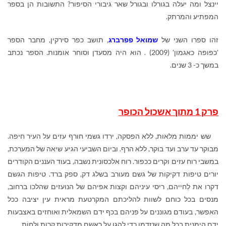
יינצל ומה יעלה בגורלו ובגורל שאר גיבורי הסיפור? התשובות הן בספר
המפתיע והמרתק.
זהו ספרו השני של
שמואל פפרברג
, תושב כפר סירקין, מחבר הספר
'כפופה כאגמון' (2009) . הוא היה מסעדן וסוחר אומנות. הספר נכתב
במשך כ- 3 שנים.
פרק 1 מתוך אשכול הכופר
שש יממות מלאות, ללא הפסקה, ירדו גשמי חורף עזים על העיר חיפה.
מבוקר עד ערב ועד בוקר, ללא הרף. וביום השביעי הגיע שיאה של המערכת,
במשבי רוח עזים וקרים ככפור. רוח אלכסונית נשבה, בעוד העננים הקודרים
יורים טיפות דקיקות של גשם מעורב בשלג דק, ספק ברד. טיפות הגשם
דקרו את לְחייהם, ריסי עיניהם וקצות אפיהם של הנועזים שהלכו ברחוב,
מנסים בכל כוחם לשוות להליכתם המקרטעת מראית עין יציבה ככל
האפשר, בעודם מגוננים על פניהם בכף ידם השמאלית ואוחזים באצבעות
ידם הימנית בכל מה שנזדמן כדי להגן על ראשם מדקירות קרות ולחוֹת.