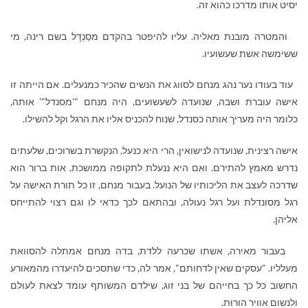
יסיט אותו מדרכו כהוא זה.
והמטרה מובנת מאליה. עליו להיפטר בהקדם מסַנְדָּל בשם רינה, מי
ששימשה אשת שעשועיו.
עוד בעודו נער נהג מנחם לסווג את הנשים שהכיר כמנעלים. אם הייתה זו
אישה עוברת ושבה, שנועדה לשעשועים, היה מנחם "'מסנדל"' אותה,
כלומר היה מעריך אותה כסנדל, שנוח להכניס אליו את הרגל וקל להשילו.
אישה רצינית, שנועדה לנישואין, הרי היא כנעל, הנקשרת בשרוכים, שלעתים
נדרש מאמץ להתירם. ואם היא ננעלת לתקופה ממושכת, אות ברור הוא
שדרכה לעצב את הליכותיו של הנועל. בעבור מנחם, זו כל תורת האישה על
רגל מסונדלת ועל רגל נעולה, ובהתאם לכך כדאי לו וגם רצוי להתייחס
אליהן.
בעבור מאירה, אשתו שכרעה ללדת, בדה מנחם אמתלה להסוואת
מעלליו. "עסקים שאין לדחותם", אמר לה, כדי שתסכים להיעדרו מהמאורע
החשוב כל כך בחייהם של בני זוג, שילדם המשותף עומד לצאת לעולם
ולנשום אוויר הורוּת.