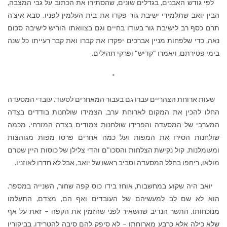
לפי גודש האבנים, בגדלים שונים, שהסתירו את הכתוב על גבי המצבה,
הבין יואב שתלמידי ישיבת גור פקדו את בית העלמין לפניו. סבא איצ'ה
תרם כסף רב לישיבת גור בעודו בחיים וגם בצוואתו הוריש לישיבה סכום
נאה, כדי שלפחות מניין אברכים יפקדו את קברו ואת קבר רעייתו כל שנה
בימי פטירתם, ויאמרו "קדיש" ופרקי תהילים.
*
שעות ארוחת הצהריים עברו גם בעבור המאחרים לסעוד. עובדי המסעדה
החלו להכין את המקום לארוחת ערב, הצמידו שולחנות בודדים בצִדה
המערבי של המסעדה והפרידו שולחנות צמודים בצִדה המזרחי. מכמה
שולחנות הסירו את המפות ועל כמה אחרים פרסו מפות מגוהצות
ומעומלנות. קול נקישת הצלחות והסכו"ם והדי צלילן של כוסות היין שטרם
מולאו, ריחפו בחלל המסעדה וסביב ראשו של יואב, אבל לא חדרו לאוזניו.
יואב היה שקוע במחשבות, אוחז בידו כוס קפה שחור, השנייה במספר.
הוא לא שם לב למעשיהם של העובדים ואף הם, מצִדם, התעלמו
מנוכחותו. התשר הנדיב שהשאיר לפני שהזמין את הקפה – זאת על אף
שלא כילה אלא כרבע מארוחתו – לא סיפק להם סיבה להטרידו. בביקוריו