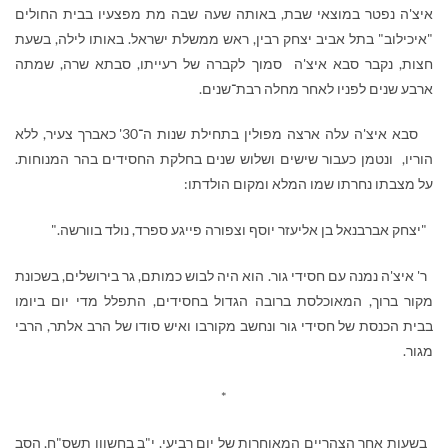
איצ'ה נפטר במוצאי שבת, באותה שעה שבה מת מפצעיו בבית החולים
"איכילוב" בתל אביב יצחק רבין, ראש ממשלת ישראל. באותו לילה, בשעת
חצות, נקבר סבא איצ'ה סמוך לקברה של רעייתו, סבתא שרה, שמתה
ארבע שנים לפניו לאחר מחלה רבת־שנים.
סבא איצ'ה עלה ארצה מפולין בתחילת שנות ה־30' כאברך צעיר, ללא
הוריו, ונטמן כעבור שישים ושלוש שנים בחלקת החסידים בהר המנוחות.
על מצבתו נחרתו שמו המלא ומקום הולדתו:
"יצחק אברבנאל בן אליעזר יוסף וצפורה פייגע ספרד, נולד בוורשה."
ר' איצ'ה נמנה עם חסידי גור. הוא היה לבוש כמותם, גר בירושלים, בשכונת
מקור ברוך, המאוכלסת ברובה הגדול בחסידים, התפלל מדי יום ביומו
בבית הכנסת של חסידי גור ונחשב מקורבו ואיש סודו של הרב אלתר, הרבי
מגור.
*
בשעות אחר הצהריים המאוחרות של יום רביעי, י"ב בחשוון תשס"ח, הסב