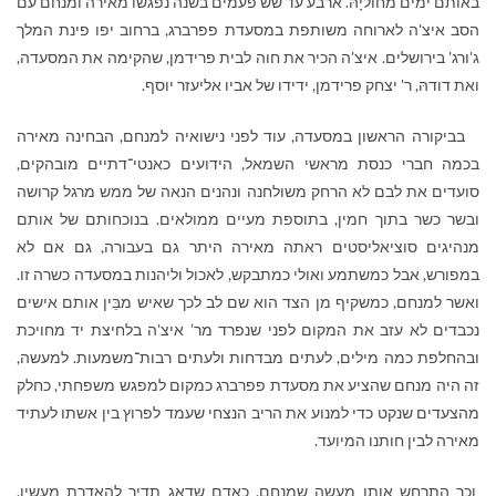
באותם ימים מחוליָהּ. ארבע עד שש פעמים בשנה נפגשו מאירה ומנחם עם
הסב איצ'ה לארוחה משותפת במסעדת פפרברג, ברחוב יפו פינת המלך
ג'ורג' בירושלים. איצ'ה הכיר את חוה לבית פרידמן, שהקימה את המסעדה,
ואת דודהּ, ר' יצחק פרידמן, ידידו של אביו אליעזר יוסף.
בביקורה הראשון במסעדה, עוד לפני נישואיה למנחם, הבחינה מאירה
בכמה חברי כנסת מראשי השמאל, הידועים כאנטי־דתיים מובהקים,
סועדים את לבם לא הרחק משולחנה ונהנים הנאה של ממש מרגל קרושה
ובשר כשר בתוך חמין, בתוספת מעיים ממולאים. בנוכחותם של אותם
מנהיגים סוציאליסטים ראתה מאירה היתר גם בעבורה, גם אם לא
במפורש, אבל כמשתמע ואולי כמתבקש, לאכול וליהנות במסעדה כשרה זו.
ואשר למנחם, כמשקיף מן הצד הוא שם לב לכך שאיש מבֵּין אותם אישים
נכבדים לא עזב את המקום לפני שנפרד מר’ איצ'ה בלחיצת יד מחויכת
ובהחלפת כמה מילים, לעתים מבדחות ולעתים רבות־משמעות. למעשה,
זה היה מנחם שהציע את מסעדת פפרברג כמקום למפגש משפחתי, כחלק
מהצעדים שנקט כדי למנוע את הריב הנצחי שעמד לפרוץ בין אשתו לעתיד
מאירה לבין חותנו המיועד.
וכך התרחש אותו מעשה שמנחם, כאדם שדאג תדיר להאדרת מעשיו,