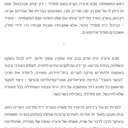
ראש המשפחה, סבא איצ'ה, נקרא בשם ספרדי – דון יצחק אברבנאל. שמו
זה ניתן לו על שם רב סבו של רב סבו, כשהוכנס בבריתו של אברהם אבינו.
רק כאן, בארץ, נפרד מה"דון" ונותר עם שמו הפרטי ושם המשפחה – ספרד
– כביכול היה ספרדי טהור, אלא שאבותיו ואבות אבותיו היו ילידי פולין,
אשכנזים מזרח־אירופאים.
*
סבא איצ'ה היה אדם נבון. את עסקיו, עסקי תיווך, ידע לנהל בשקט
ובשלווה, בנחת וברוגע. כך ידע גם לקבוע עתים לתורה, לעסוק בצורכי ציבור
באמונה ולהפריש צדקה לעניים. בתו־יחידתו, מאירה, לימדה את חניכי
"הנוער העובד" בחיפה סוציאליזם, אנטי־קפיטליזם ובעיקר – כיצד לעקור
מראשם כל מנהג דתי ומחשבה על דת. היא־עצמה השתדלה בכל מאודה
שלא להיכשל, חס וחלילה, באכילת בשר כשר.
למרות הניגוד ביניהם והיעדר כל פשרה בענייני דת ומדינה, העריכו האב
ובתו ואהבו מאוד זה את זה. לעתים קרובות שוחחו בטלפון בענייני משפחה
ובעיקר הרבו לדבר על שרה, אשתו של איצ'ה ואמה של מאירה, שהחלימה