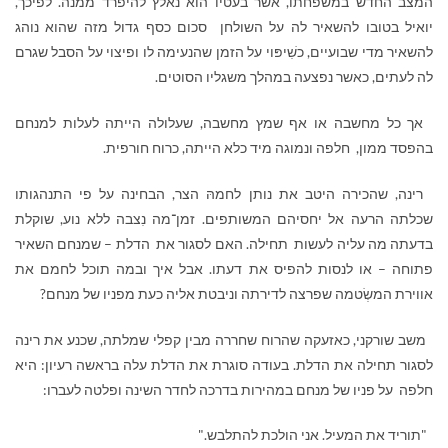
המצב החדש במשפחתו, אשר בעטיו הוא נאלץ להיפרד ממנה. לפיכך,
יואיל בטובו להשאיר לה על השולחן סכום כסף גדול מזה שהוא נוהג
להשאיר מדי שבועיים, כשִׁיפּוי על הזמן שהנעימה לו ופיצוי על הסבל שגרם
לה לעתים, כאשר נפצעה במהלך משגליו הסוטים.
אך כל מחשבה או אף שמץ מחשבה, שעלולה הייתה לעלות למנחם
בהפסד ממון, חלפה ונמוגה מיד כלא הייתה, כרוח חורפית.
רינה, שהכירה היטב את נותן לחמהּ הצר, הבחינה על פי התנהגותו
שכלתה הרעה אל יחסיהם המשותפים. זמן־מה נִצבה ללא נוע, שוקלת
בדעתה מה עליה לעשות תחילה. האם לסגור את הדלת – שמנחם השאיר
פתוחה – או לנסות להפיס את דעתו. אבל איך ובמה תוכל לחמם את
אווירת המשְׂטמה שפרצה לדירתה וניבטת אליה כעת מפניו של מנחם?
משב שורקני, כאזעקה שהרוח שחררה מבין קפלי שמלתה, שכנע את רינה
לסגור תחילה את הדלת. בעודה סוגרת את הדלת עלה בראשה רעיון: היא
חלפה על פניו של מנחם במהירות בדרכה לחדר השינה ופלטה לעברו:
"תוריד את המעיל. אני הולכת להתלבש."