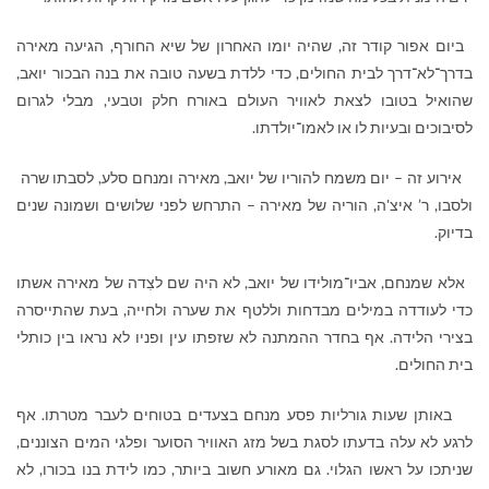
ביום אפור קודר זה, שהיה יומו האחרון של שיא החורף, הגיעה מאירה
בדרך־לא־דרך לבית החולים, כדי ללדת בשעה טובה את בנה הבכור יואב,
שהואיל בטובו לצאת לאוויר העולם באורח חלק וטבעי, מבלי לגרום
לסיבוכים ובעיות לו או לאמו־יולדתו.
אירוע זה – יום משמח להוריו של יואב, מאירה ומנחם סלע, לסבתו שרה
ולסבו, ר’ איצ'ה, הוריה של מאירה – התרחש לפני שלושים ושמונה שנים
בדיוק.
אלא שמנחם, אביו־מולידו של יואב, לא היה שם לצִדה של מאירה אשתו
כדי לעודדה במילים מבדחות וללטף את שערה ולחייה, בעת שהתייסרה
בצירי הלידה. אף בחדר ההמתנה לא שזפתו עין ופניו לא נראו בין כותלי
בית החולים.
באותן שעות גורליות פסע מנחם בצעדים בטוחים לעבר מטרתו. אף
לרגע לא עלה בדעתו לסגת בשל מזג האוויר הסוער ופלגי המים הצוננים,
שניתכו על ראשו הגלוי. גם מאורע חשוב ביותר, כמו לידת בנו בכורו, לא