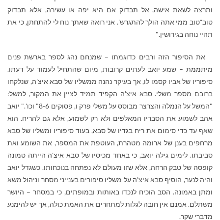
ותרצה לשאת אישה, אל תבדוק אם היא יפה או עשירה, אלא תבדוק
טוב־טוב ממי אתה הולך להתגרש'. אני רואה שאתך נוח לי להתחתן, כי את
תהיי נוחה בגירושין."
את הסיפור הזה ורבים כדוגמתו – שמנחם נהג לספר בארשת פנים
מיתממת – שמע יואב לעתים קרובות, מיום שהתחיל לעמוד על דעתו.
סיפוריו של אביו קסמו לו, אך בעיקר נהנה ממשליו של סבא איצ'ה, שנלקחו
ברובם מספר משלי. סבא איצ'ה הקפיד תמיד לציין את המקור, למשל:
"המשל על הנמלה והצרצר מבוסס על משלי פרק ו, פסוקים 8-6" וכו'." יואב
אהב לשמוע את הסבריו המאלפים ולא רק לשמוע, אלא גם להריח. הוא
שאף עד כדי סימום את ריח בגדיו של סבא, בעוד סיפוריו ומשליו של סבא
מרחפים בענן של ארומה מטהרת, העוטפת את המספר, את השומע ואת
סביבתו. לימים גילה יואב, כי באחד מכיסיו של סבא איצ'ה הייתה טמונה
קופסה של טבק הרחה, אלא שזו מעולם לא נפתחה בנוכחותו. כשגדל יואב
והיה לנער, הוסיף סבא איצ'ה על משליו סיפורים בענייני מסחר וניהול משא
ומתן באמונה. הסב הוכיח לנכדו באותות ובמופתים, כי במסחר – היושר
משתלם. אמנם אין חובה לגלות למתחרים את האמת כולה, אך יש להימנע
מדברי שקר.