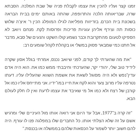
זמנו קצר ועליו להכין את עצמו לקבלת פניה של שבת המלכה. הסבתא
שרה, שבריאותה הלכה והתרופפה, שהתה באותם ימים בבית הבראה
בשכונת בית הכרם. בזריזות מפליאה לגילו המופלג הכין ר' איצ'ה שלוש
כוסות תה וצירף אליהן עוגיות פריכות ופרוסות לֶקח. מנחם ויואב לא
הספיקו לטעום מהתקרובת וכבר נשמע קולו השקט והנעים של סבא, מדבר
אל חתנו כמי שמבאר פסוק במשלי או בקהלת לקהל שומעים רב:
"את מה שהערתי לך קודם, לפני שיואב נכנס, אמרתי בגלל אסון שקרה
לידיד טוב שלי, יהודי יקר, שהערכתי וחיבבתי ממש כמו אח. הוא היה אדם
עדין־נפש ולא היה מסוגל לשאת את אשמת השווא שהעלילו עליו. דעתו
נטרפה עליו מרוב צער והוא לקח את חייו במו־ידיו. אני מתייחס אליו כמו אל
קורבן של רצח ולא כמו אל מי שאיבד את עצמו לדעת ואין לו חלק לעולם
הבא.
"זה קרה ב־1977, אבל עד היום אני רואה אותו מול העיניים שלי ומרגיש
אשם על זה שלא הצלתי אותו. כל החברים שלו במפלגה פנו לו עורף. היה
להם חשוב יותר לשמור על הכסאות שלהם בממשלה או בכנסת."