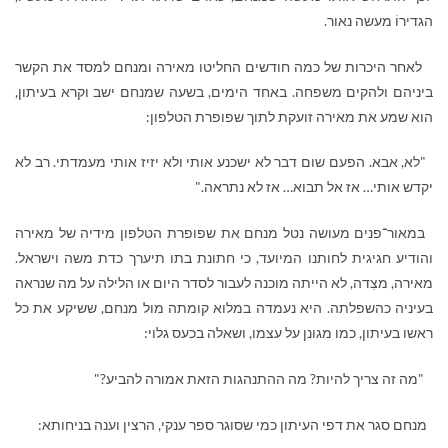
הגדירוֹ מעשה נאור.
לאחר היכרות של כמה חודשים החליטו מאירה ומנחם למסד את הקשר
ביניהם ולהקים משפחה. באחד הימים, בשעה שמנחם ישב וקרא בעיתון,
הוא שמע את מאירה זועקת לתוך שפופרת הטלפון:
"לא, אבא. הפעם שום דבר לא ישכנע אותי ולא יזיז אותי מעמדתי. רב לא
יקדש אותי… אז אל תבוא… אז לא נתראה."
במאור־פנים מעושה נטל מנחם את שפופרת הטלפון מידיה של מאירה
והודיע חגיגית לחותנו המיועד, כי חתונת בתו תיערך כדת משה וישראל.
מאירה, מצִדה, לא הייתה מוכנה לעבור לסדר היום או הלילה על מה שנראה
בעיניה כהשפלתה. היא נעמדה במלוא קומתה מול מנחם, ששיקע את כל
ראשו בעיתון, כמו מגונן על עצמו, ושאלה בכעס גלוי:
"מה זה צריך להיות? מה ההתנהגות הזאת אמורה להביע?"
מנחם סגר את דפי העיתון כמי שסוגר ספר ענקי, הרצין וענה בניחותא: