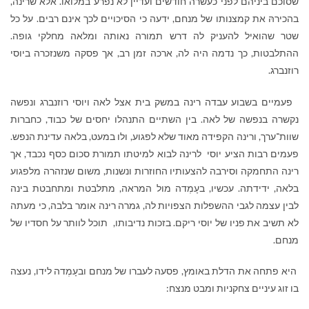
שסוכם ביניהם לפני כעשרה חודשים ועדיין לא נפרע במלואו. אלא שרינה,
בהכירהּ את קמצנותו של מנחם, ידעה כי הסיכויים לכך אינם רבים. על כל
שטר שהואיל להעניק לה דרש תמורה נאותה ומלאה מחלקי גופה.
ההתלבטות, כך נדמה היה לה, ארכה זמן רב, אך פסקה משנזכרה ביוסי
רוזנברג.
פעמיים בשבוע עבדה רינה במשק בית אצל לאה ויוסי רוזנברג ונפשה
נקשרה בנפשה של לאה. בין השתיים התנהלו יחסים של כבוד, כחברות
שוות־ערך, ורינה הקפידה מאוד שלא לפגוע, ולו במעט, בלאה עדינת הנפש.
פעמים רבות הציע יוסי לרינה לבוא למיטתו תמורת סכום כסף נכבד, אך
רינה התחמקה וסירבה להצעותיו החוזרות ונשנות, משום שנזהרה מלפגוע
בלאה, ידידתה. עכשיו, בעָמְדה מול המראה, מתלבטת ומתחבטת בינה
לבין עצמה לגבי ההשפלות הצפויות לה, גמרה רינה אומר בלבה, כי מעתה
לא תשיב את פניו של יוסי ריקם. בזכות נדיבותו, תוכל לוותר על חסדיו של
מנחם.
היא פתחה את הדלת באומץ, פסעה לעברו של מנחם ובעָמְדה לידו, נעצה
בו זוג עיניים צחקניות ומבט מנצח: