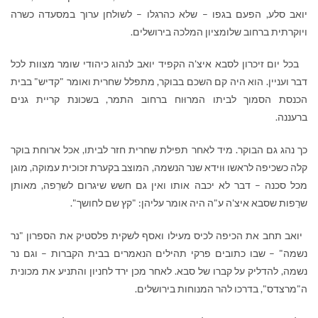
יואב סלע, הפעם בגפו – שלא כהרגלו – לשולחן ערוך במסעדה כשרה
ויוקרתית ברחוב שלומציון המלכה בירושלים.
בכל יום זיכרון לסבא איצ'ה הקפיד יואב לנהוג כיהודי שומר מצוות לכל
דבר ועניין. הוא היה קם השכם בבוקר, מתפלל שחרית ואומר "קדיש" בבית
הכנסת הסמוך לביתו המרוּוח ברחוב התמר, בשכונת קריית גנים
ברעננה.
כך נהג גם הבוקר. מיד לאחר תפילת שחרית חזר לביתו, אכל ארוחת בוקר
קלה כשכיפה לראשו וּוידא שנר הנשמה, המוצב בקערת זכוכית עמוקה, מוגן
מכל סכנה – דבר לא יכבה אותו ואין גם חשש שיגרום לשרֵפה, מאותן
שרֵפות שסבא איצ'ה ע"ה היה אומר עליהן: "קץ שם לחושך".
יואב תחב את הכיפה לכיס מעילו ואסף לשקית פלסטיק את הספרון "נר
נשמה" – שבו כתובים פרקי תהילים הנאמרים בבית הקברות – וגם נר
נשמה, להדליק על קברו של סבא. לאחר מכן ירד לחניון והתניע את מכונית
ה"מרצדס", בדרכו להר המנוחות בירושלים.