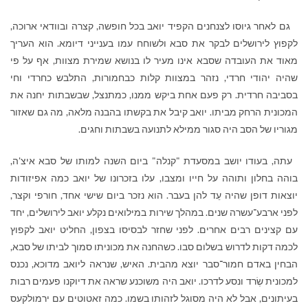
גם לאחר גיוסו לצנחנים הקפיד יואב בכל חופשה, קצרה ובוודאי ארוכה,
לקפוץ לירושלים לבקר את סבא ולשוחח עמו בענייני דיומא. הוא העריך
מאוד את העובדה שסבא אינו מעיר לו בנושא שמירת מצוות, אף על פי
שהיה יהודי חרדי, נזהר במצוות קלות כבחמורות, התלבש כחרדי וחי
בסביבה חרדית. רק פעם אחת ביקש ממנו, כמתנצל, שבשבתות יחנה את
המכונית הרחק מביתו. יואב קיבל את בקשתו בהבנה מלאה, מה גם שאזור
מגוריו של הסב היה סגור ממילא לתנועה בשבתות וחגים.
עתה, בעודו יושב במסעדת "קנלה" ביום השנה למותו של סבא איצ'ה,
בוהה בחלון ותוהה על חייו ומצבו, עלו בזכרונו של יואב כמה אפיזודות
יוצאות דופן שהיה עֵד להן בעבר. הוא נזכר ביום שישי אחד, חורפי וקצר,
לפני ארבע־עשרה שנים. במהלך שירות במילואים נקלע יואב לירושלים, יחד
עם קצינים רבים אחרים. לפני שחזר לבסיסו בצפון, החליט יואב לקפוץ
לכמה דקות לדרוש בשלום סבו. כשהחנה את מכוניתו סמוך לביתו של סבא,
הבחין באדם חמור־סבר יוצא מהבית. האיש, שנראה ליואב מדוכא, נכנס
למכונית שְׂרד ונסע לדרכו. יואב היה משוכנע שראה את דיוקנו פעמים רבות
בעיתונים, אבל לא היה מסוגל לזהותו בשמו. כמה זאטוטים עם ירמולקעס