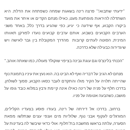
"ידעתי שתבוא!" פרצה רינה בשאגת שמחה כשפתחה את הדלת. היא
השתדלה להיראות מופתעת מעט, כאילו מנחם הקדים או איחר את מועד
ביקורו הקבוע, אף שידעה כי יגיע, כפי שהגיע בדרך כלל, באחד משני
הערבים הקבועים בשבוע. אותם ערבים קבועים נועדו לפורקן תאוותו
המינית, הסוטה לעתים קרובות מהדרך המקובלת בין גבר לאישה ויש
שיגדירוה כבעילה שלא כדרכה.
"הכנתי בלינצ'ס וגם עוגת גבינה בציפוי שוקולד מעולה, כמו שאתה אוהב."
מנחם לא הגיב על דבריה ואף לא הביט בה. הוא נעץ את עיניו בתמונת נוף
שהייתה תלויה על הקיר מולו והתקדם לעבר כסאו הקבוע, סמוך לשולחן.
בדרכו חלף על פניה של רינה כאילו אינה קיימת ורבץ במלוא כובד גופו על
מושבו, כשהבעה אטומה על פניו.
ברחוב, בדרכו אל דירתה של רינה, בעודו פוסע בצעדיו הקלילים,
המורגלים לעקוף אבני נגף, שלוליות מים וענפי עצים שנתלשו מפאת
הסערה, עלתה בראשו מחשבה בת־חלוף: אולי כדאי שיבשר לה בעדינות על