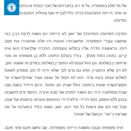
של מר סלע במסעדה, על פי רוב בחברתם של חברי כנסת או בחברת שר זה
או אחר, הייתה התנהגותו בדרך כלל לבבית ואף צוהלת. הפעם נראה עצוב
ומדוכא.
הסיבה למראהו המדוכדך של יואב לא הייתה יום השנה לרצח רבין, כפי
שחשבו עובדי המסעדה. מחשבותיו הנוגות היו אלה שהעכירו את מצב
רוחו. בראשונה חדרה אליו במלוא עוצמתה, ההכרה שלכאורה הוא אינו
קיים, כמוהו כמת מהלך, בודד בעולם התוהו, ללא בן משפחה או מכּר
שיתעניין בשלומו. גם הוא־עצמו לא התעניין בשלומו, באדם זה ששמו יואב.
לא רק שלא התעניין, אלא גם גרם לכך שלא יהיה לו זמן מספיק לשאול
לשלום עצמו בעת צרה. הוא לא חמל על עצמו ועבד שתים־עשרה עד
חמש־עשרה שעות ביממה, כולל שבת, חג ומועד. היום היחיד בשנה שבו
שבת ממלאכה היה יום השנה למותו של סבא איצ'ה. הכסף זרם לחשבונו
בבנק ללא הפסק, נכסי דניידי ודלא־ניידי התווספו ונערמו ברשותו ועל שמו,
אבל מה הם שם ורשות כל עוד הוא, יואב, נשאר בודד במערכה על מה
שנראה כ"אני" הכושל של ישותו?
'איזו משפחה קטנה ומשונה הייתה משפחתו', שב וחשב פעם אחר פעם.