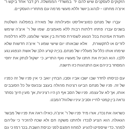
הזקוקים לעסקנים שיש להם יד במשרדי הממשלה. רק דבר אחד ביקש ר'
איצ'ה מחתנו – לנהוג ביושר וללא מעשי מרמה עם מתחריו העסקיים.
עבָרו של מנחם כסוציאליסט ופעילותה של מאירה במפלגה השלטת
בשנים עברו פתחו דלתות רבות ללא מאמצים. שמו של ר’ איצ'ה שימש
תעודת אמינות בכל הנוגע לשמירת סודות בין אנשי שלומנו, ללא הדלפות
לזרים או לתקשורת, אלא שבאותו יום שישי שמע ר’ איצ'ה חדשות שלא
שימחו אותו כלל על מעלליו של מנחם. בכיָהּ קורע הלב של אשת הנפגע נגע
ללבו. הוא הוכיח את חתנו על מעשיו ואף התריע, כי ישקול לנתק את יחסי
המסחר ביניהם אם התנהגות כזו תישנה.
עם כניסתו לחדר שבו ישבו אביו וסבו, הבחין יואב כי אין פניו של זה כפניו
של זה. פניו של מנחם הביעו רצינות מהולה בעצב ובכעס על כל הסובבים
אותו, אך לא על עצמו. פניו של הסב אף הן היו רציניות, אך מעין חיוך נסתר
נראה בין קמטי לחייו וסביב עיניו שלווֹת־המבט.
כשראה את נכדו, אורו מיד פניו של ר' איצ'ה, כאילו ראה את פניו של מבשר
הגאולה. הוא הציע לנכדו ולחתנו משקה חם ולא שכח להזכיר כי עליהם
למהר, כדי שיספיקו להגיע למחוז חפצם לפני כניסת השבת. בכך רמז כי גם