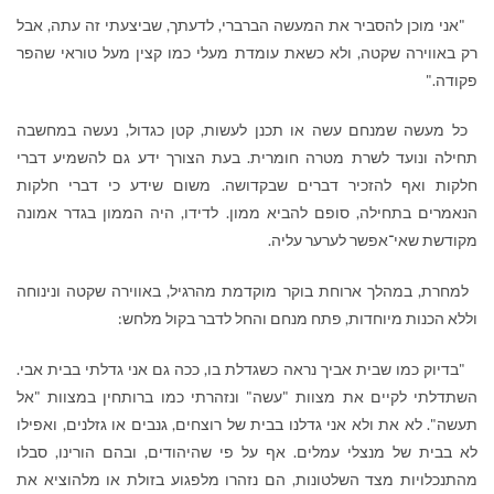
"אני מוכן להסביר את המעשה הברברי, לדעתך, שביצעתי זה עתה, אבל
רק באווירה שקטה, ולא כשאת עומדת מעלי כמו קצין מעל טוראי שהפר
פקודה."
כל מעשה שמנחם עשה או תכנן לעשות, קטן כגדול, נעשה במחשבה
תחילה ונועד לשרת מטרה חומרית. בעת הצורך ידע גם להשמיע דברי
חלקות ואף להזכיר דברים שבקדושה. משום שידע כי דברי חלקות
הנאמרים בתחילה, סופם להביא ממון. לדידו, היה הממון בגדר אמונה
מקודשת שאי־אפשר לערער עליה.
למחרת, במהלך ארוחת בוקר מוקדמת מהרגיל, באווירה שקטה ונינוחה
וללא הכנות מיוחדות, פתח מנחם והחל לדבר בקול מלחש:
"בדיוק כמו שבית אביך נראה כשגדלת בו, ככה גם אני גדלתי בבית אבי.
השתדלתי לקיים את מצוות "עשה" ונזהרתי כמו ברותחין במצוות "אל
תעשה". לא את ולא אני גדלנו בבית של רוצחים, גנבים או גזלנים, ואפילו
לא בבית של מנצלי עמלים. אף על פי שהיהודים, ובהם הורינו, סבלו
מהתנכלויות מצד השלטונות, הם נזהרו מלפגוע בזולת או מלהוציא את