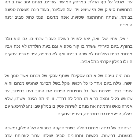
עד שנפל על סף הדלת, במרחק חמישה צעדים. מנחם עזב את ביתה
בתחושת סיפוק של מי שיצא וידו על העליונה, בעוד רינה נשארה ספונה
בביתה, שפתה התחתונה שסועה, אפה מדמם ופנס כחול סביב עינה
הימנית.
יואל, אחיו של יואב, יצא לאוויר העולם כעבור שנתיים. גם הוא נולד
בחורף, ביום סגרירי ששרר בו קור מקפיא וגם בעת הולדתו לא נכח אביו
מנחם: בבית היולדות לא שהה בביתו ואף לא בחיפה, עיר מגוריו. עסקים
היו לו במלון יוקרתי בתל אביב.
מה היה טיבם של אותם עסקים? שותף עסקי של מנחם אשר סמך על
יושרו, גילה ביום אחד כי כל רכושו עוקל בשל תביעה שהגיש מנחם והוא
עומד בפני פשיטת רגל. כל תחינותיו לפרוס את החוב נענו בסירוב, עד
שנואש כליל ומצב בריאותו החל להידרדר. זו הייתה רגינה אשתו, שלא
אמרה נואש והזמינה את מנחם לשיחת עסקים במלון שבו נהג להיפגש עם
בעלה, לפעמים גם בחברתה, בענייני עסקים.
שיחתם של רגינה ומנחם החלה בשתיית קפה במבואה של המלון, נמשכה
בטענות, דרישות, בקשות ותחנונים סביב שולחן ערוך לארוחת ערב