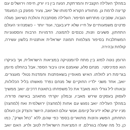
במהלך העלילה הקצבית והמרתקת, הנעה בין ניו יורק, חיפה וירושלים עם
קריצה לרמת גן, מתוודע הקורא לדמותו של יואב, צעיר מפונק בן המעמד
הגבוה, שסביבו מתרחש הסיפור. העלילה מסתבכת והולכת כשיואב מגלה
פרטים משמעותיים על חייו שלא ידע בעבר, ועוד יותר – כשמנהיגי העולם
התחתון, פשעים וזנות, נכנסים לתמונה. הדמויות הרבות והססגוניות
המשתלבות בסיפור מצלמות תמונה ישראלית אותנטית בלשון עשירה,
קולחת ובהירה.
הרומן נוטה למזג בין מתח לרומנטיקה במציאות הישראלית, אך בעיקרו
הוא פמיניסטי. מנחם סלע, שאמנם אינו גיבור הספר, אבל בהחלט מיומן
בגרימת רע לזולתו. האיש מאופיין בשאפתנות וחמדנות נטולי מעצורים.
יואב, אחד משני ילדיו החוקיים של מנחם נפרד מאשתו בליל הכלולות,
ובאותו ליל גורלי הוא מאבד את כל משפחתו בתאונת דרכים. יואב ממשיך
לעסוק בעסקים שירש מאביו, ובמלון יוקרתי מתאהב באישה פרודה.
במהלך העלילה יואב נפגש עם אחות (למחצה) ירושלמית ואח (למחצה)
מניו יורק, שלא ידע על קיומם. אנשי עולם האמונה, היושר והצדק וכן העולם
התחתון, הפשע והזנות מתוארים בספר כפי שהם, ללא "כחל ושרק", כמו
כן, כל מה שעלה בגורלם. זו המציאות הישראלית לטוב ולרע. האם יואב