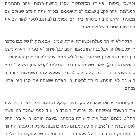
ופייעס (כיפות ופאות) מסולסלות עקבו בהשתוממות אחר המכונית
הנעלמת ואחר הקצין, שנכנס לבית שממנו יצא זה עתה האדם שנעלם עם
מכוניתו. הזאטוטים הביטו זה בזה ורצו נפעמים לביתם, לספר להוריהם את
החדשות הטריות של ערב שבת.
הדלת לא הייתה נעולה וכשפתח אותה, שמע יואב את קולו של סבו מדבר
יידיש. בשלווה, אבל בנחישות, אמר הסב לבן־שיחו: "אובער די דארף נישט
זיין דער קראוואטן מאכער" (אבל לא אתה צריך להיות יצרן העניבות –
בהשאלה: חונק). יואב, ששמע את צמד המילים "קראוואטן מאכער" מפי
סבו פעמים רבות בעבר, לא ייחס לדברים ששמע עתה משמעות מיוחדת.
הוא גם לא הופתע ביותר לראות, כי האדם ששוחח עם סבו היה אביו,
מנחם.
מִקטנותו ידע יואב שאביו עוסק בתיווך קרקעות, בעוד אמו, מאירה, מנהלת
את המשרד ומפקחת על ארבעת העובדים. עוד לפני שנולד בנו השני
החליט מנחם לנצל את ידיעותיו במסחר, ובעצת חותנו, ר' איצ'ה, החל
לעסוק בתיווך. ר' איצ'ה סיפק למנחם כמה כתובות מועילות לעסקי התיווך
בבתים וקרקעות, נוסף על שמותיהם וכתובותיהם של עסקים ומפעלים,