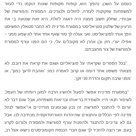
כעסם על השכן. נהפוך הוא, קוּפּוֹת מקוּפּוֹת שונות הוקמו כדי לעזור
למשפחות שזקוקות לעזרה, לחולים ולנצרכים. המסורת והמורשת של
אבותיי, שחלק חשוב ממנה היה דאגה לזולת, היא זאת שנטעה בי את
הרעיון של שלטון סוציאליסטי במסגרת מדינית. לא החבר סטאלין הפשיסט
הפך אותי לסוציאליסט. ואני אגלה לך סוד שאף אחד אחר לא שמע ממני –
אפילו יערי, חזן ובן אהרן לא מקובלים עלי, כי הם הפנו עורף למסורת
ולמורשת של צור מחצבתם.
"בכל הספרים שקראתי על סוציאליזם ושגם את קראת את רובם, לא
מצאתי משפט אחד דומה או קרוב לאמרה כמו: 'ואהבת לרעך כמוך', או
'מפני שיבה תקום והדרת פני זקן'.
"במסגרת מדינית אפשר לפעול ולהשיג הרבה למען רווחתו של העמל,
לשיפור תנאי חייו ולשמירת בריאותו ובריאות משפחתו, אבל שום דבר לא
יגרום לי להתנכר למורשת. זה נכון שבזמנים מודרניים אי־אפשר לנהל
מדינה לפי הכללים והתנאים שהיהדות האורתודוקסית מכתיבה לנו, אבל
גם לא צריכים להתנגד ולהפנות עורף למורשת ולמסורת ולגרום לקרע
בעם. אני רוצה להזכיר לך שגם חברי הכנסת הקומוניסטים נישאו אצל רב,