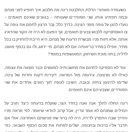
כשעמדה מאחורי הדלת, התלבטה רינה מה תלבש, איך תופיע לפני מנחם
ובמה תפתיע אותו. שני הסוודרים שעטתה – בגוונים שאינם תואמים –
נועדו להגן על גופה מפני הצינה. בדרך כלל, גָּבר הרצון לחמם את גופה על
צו האסתטיקה ללבוש צבעים תואמים, אך הפעם לא היה זה הקור שהדאיג
אותה, אלא חזות פניו מבשרת הרעות של מנחם. היא חייבת להחזיק בו בכל
מחיר, אפילו במחיר בריאותה. אם לא מנחם, מי ידאג, ולו גם בכסף מועט,
לדליה, בתה מוכת השיתוק, המאושפזת במוסד?
עוד לא הספיקה לתרגם את מחשבותיה למעשים וכבר מצאה את עצמה,
כאילו לא מרצונה, עירומה מול המראה. דקירות דקות וחדות של צינה,
שדימו להינעץ בחזהּ ובגבה, השיבו לגופה תוך רגעים אחדים את שני
הסוודרים, שצבעיהם אינם תואמים.
רינה החלה להלך אנה ואנה בחדר הצר, שוקלת בדעתה כיצד תגיב על
המילים שמנחם לא אמר עדיין, אבל קרוב לוודאי שיאמר. לפי מראה פניו
והדרך שבה התפרץ לדירה, היה לה ברור שזו פגישתם האחרונה. אולי אם
תדבר אליו ברכּוּת ובחנופה, ישלים לפחות את סכום הכסף השבועי, כפי