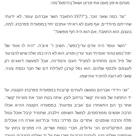
מנחם אימץ מעט את זכרונו ושאל בהיסוס־מה:
"עד כמה שאני זוכר, ב־1977 התאבד השר אברהם עופר. לא ידעתי
שהייתם מיודדים. אף פעם לא ראיתי אתכם יחד במסעדת פפרברג. למה,
בעצם, הוא התאבד, אם הוא היה חף מפשע?"
"השר עופר היה אדם עדין־נפש", השיב ר' איצ'ה. "היה לו אופי של
יפה־נפש טהור ואמיתי ועור עדין ופגיע. הוא לא היה כמו אלה שיש להם עור
של פיל והם מתחזים למצילי העם והמדינה, אבל למעשה דואגים רק
לעצמם ולכסף שלהם. הוא נפל קורבן לעלילת דם של חבר כנסת צעיר,
שאני לא רוצה להזכיר את שמו.
"אני וידידי אברהם נפגשנו לעתים קרובות במסעדת פפרברג הקטנה, על
יד התחנה של מוניות 'קשר' ברחוב לונץ. אתה בטח זוכר את מוניות 'קשר'.
אחר כך הם התאחדו עם 'אביב נסיעות'. במסעדה הקטנה ההיא אכלו
הרבה אנשים מפורסמים, למשל השופט זילברג, שתמיד קיבל אוכל נטול
מלח והרבה שופטים אחרים. גם מרדכי נמיר ובת־זוגו אורה היו אוכלים
שם. הפרקליטים הכי גדולים, חברי כנסת ושרים, היו מחכים בחוץ עד
שיתפנה שולחן קטן. לעתים קרובות ישבו שם על יד שולחן קטנצ'יק העורך