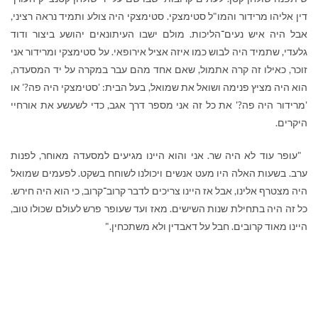
דין אליהו מרידור והמו"ל סטימצקי. סטימצקי היה צולע ותמיד נראה רציני,
אבל היה איש נעים־הליכות. מולם ישבו העיתונאים יהושע ביצור ודוד
גלעדי, שתמיד היה לבוש כמו איזה אציל אירופאי. על סטימצקי ומרידור אני
זוכר, כאילו זה קרה אתמול, שאם אחד מהם עבר במקרה על יד המסעדה,
הוא היה מציץ פנימה ושואל את שמואל, בעל הבית: 'סטימצקי היה פה?' או
'מרידור היה פה?' את כל זה אני מספר דרך אגב, כדי לשעשע את אורחיי
היקרים.
"עופר עוד לא היה שר. אני והוא היינו מגיעים למסעדה מאוחר, לפנות
ערב. בשעות האלה היו מעט אנשים ויכולנו לשוחח בשקט. לפעמים שמואל
היה מצטרף אלינו, אבל אז היינו צריכים לדבר קרוב־קרוב, כי הוא היה חירש.
כל זה היה בתחילת שנות השישים. מאז ועד שעופר פרש לעולם שכולו טוב,
היינו מאוד קרובים. חבל על דאבדין ולא משתכחין."