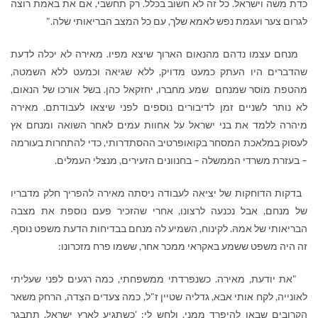
כדת משה וישראל. כל זה לא חשוב בכלל. רק תחשבי, אם את באמת רוצה
לגרום צער ועגמת נפש לאמא שלך, עם כל המצב הבריאותי שלה."
מנחם עצמו נדהם מהנאום הארוך שיצא מפיו. מאירה לא יכלה לדעת
שהדברים היו העתק כמעט מדויק, ללא שגיאה וכמעט ללא השמטה,
מהטפת מוסר שמנחם שמע מחברו, יחזקאל כהן. בשל אורכו של הנאום,
לא נותר לשניים זמן לדיבורים נוספים לפני שיצאו לעבודתם. מאירה
מיהרה ללמד את בני ישראל על אחוות עמים לאחר השואה ומנחם אץ
לעסוק במלאכת המסחר בקואופרטיב ההסתדרותי, כדי להתחרות בעורמה
– בעזרת משרדי הממשלה – בחנוונים הזעירים, מנצלי העמלים.
בדקות הדוחקות של יציאה לעבודה ניסתה מאירה להפריך חלק מדבריו
של מנחם, אבל נכנעה לרצונו, אחרי שהזכיר פעם נוספת את מצבה
הבריאותי של אמהּ. לקינוח, השמיע לה מנחם בבדיחות הדעת משפט נוסף.
זה היה משפט ששמע באקראי ממכר אחר, ששמו פרח מזכרונו:
"את יודעת, מאירה. כשנפרדתי ממשפחתי, כמה רגעים לפני שעליתי
לאונייה, לקח אותי אבא, גדליה שטיין ז"ל, כמה צעדים הצִדה, הרחק משאר
הקרובים שבאו להיפרד ממני, ולחש לי: 'כשתגיע לארץ ישראל, תתבגר