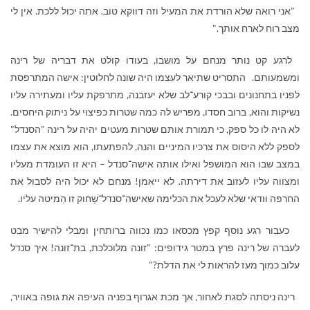
"אני רואה שלא הורדת את המעיל וזה דווקא טוב. אתה יכול ללכת. אין לי
מצב רוח לארח אותך."
לרגע קט נותר מנחם על מושבו, בעודו קולט את דבריה של רינה
ומשמעותם. התסריט שתיאר לעצמו היה שונה לחלוטין: אישה המתרפסת
לפניו בתחנונים ובבכי קורע־לב שלא יעזבנה, מתרפקת עליו ומעתירה עליו
נשיקות והוא, ברוב חסדו, מפריש לה כמה שטרות כפיצוי על ניתוק היחסים.
לא היה לו כל ספק, כי תמורת אותם שטרות מעטים יהיה על רינה "הסנדל"
לספק ללא היסוס את צרכיו המיניים והנה, להפתעתו, הוא מוצא את עצמו
במצב שבו הוא המושפל ואילו אותה אישה־סנדל – היא זו העומדת מעליו
ומצווה עליו לעזוב את דירתה. לא ייאמן! מנחם לא יכול היה לסבול את
החרפה וּודאי שלא לעכל את הכלימה שאישה־סנדל־שָׁחוק זו הֵמיטה עליו.
כעבור רגע נוסף קפץ מכסאו כמו נכווה ברותחין ומבלי להישיר מבט
לעברה של רינה פרץ במטר גידופים: "זונה מלוכלכת, בת־זונה! איך סנדל
עלוב כמוך מעז להראות לי את הדלת?"
רינה ניסתה לסגת לאחור, אך מכת אגרוף בפניה העיפה את גופה באוויר,