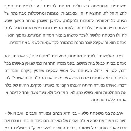
משותפת והסתיימה בשידולים מתחת לסדינים, עד לפרידתם סמוך
לחצות הלילה. התוצאות היו מאכזבות, עגומות ומתסכלות מבחינתה של
רגינה. כל תקוותיה להטבות ולהקלות, שלמען השגתן טרחה במשך שבע
שעות בפיה ובגופה, עלו בתוהו. לאחר התייחדותם פרש מנחם מבלי לתת
לה ולו הבטחה קלושה לשכר כלשהו בעבור חסדיה המיניים. נהפוך הוא –
מנחם הוא זה שקיבל שכר מהנה בתמורה לכך שנֵאות לשמוע את דבריה.
פרט לגלישותיו, לעתים מזומנות, למעונות "מסונדלים", כהגדרתו, נהג
מנחם בביתו כבעל בית מיושב. בפני מכריו התחזה כמי שנועץ באשתו בכל
דבר, קטן או גדול. בעיניהם של אנשי עסקים שחפץ בִּיקרם והגדירם
כידידים, נראה מנחם כאדם הנושא על מצחו את התג "ביתי זו אשתי". לפי
דבריו, אשתו מאירה הייתה יועצתו הקבועה בענייני עסקים. היא זו שקיבלה
את ההחלטות והוא כשלעצמו, לא הזיז רגל ולא צעד צעד אחד קדימה או
אחורה ללא הסכמתה.
ארבעת בני משפחת סלע – בני הזוג מנחם ומאירה והבנים יואב ויואל –
העריכו מאוד את סבא איצ'ה, אביה של מאירה. הם כיבדוהו בחייו ונצרו את
זכרו לאחר מותו בגיל שמונים, בבית החולים "שערי צדק" בירושלים. סבא