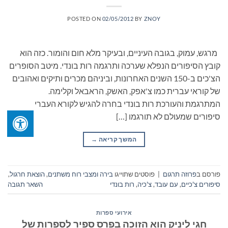
POSTED ON
02/05/2012
BY
ZNOY
מרגש, עמוק, בגובה העיניים, ובעיקר מלא חום והומור. כזה הוא
קובץ הסיפורים הנפלא שערכה ותרגמה רות בונדי. מיטב הסופרים
הצ'כים ב-150 השנים האחרונות, וביניהם מכרים ותיקים ואהובים
של קוראי עברית כמו צ'אפק, האשק, הראבאל וקלימה.
המתרגמת והעורכת רות בונדי בחרה להגיש לקורא העברי
סיפורים שמעולם לא תורגמו […]
המשך קריאה
→
פורסם ב
פרוזה תרגום
|
פוסטים שתוייגו
בירה ומצבי רוח משתנים
,
הוצאת חרגול
,
סיפורים צ'כיים
,
עם עובד
,
צ'כיה
,
רות בונדי
השאר תגובה
אירועי ספרות
חגי ליניק הוא הזוכה בפרס ספיר לספרות של