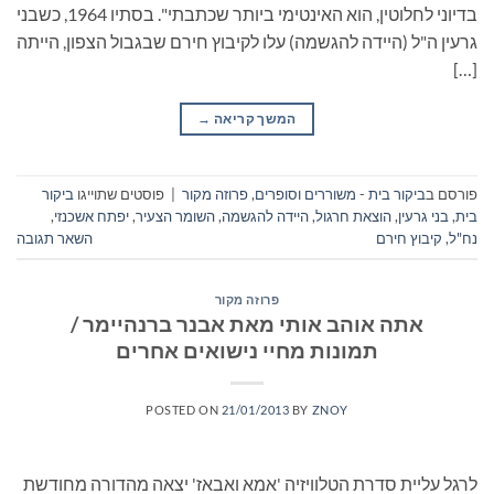
בדיוני לחלוטין, הוא האינטימי ביותר שכתבתי". בסתיו 1964, כשבני
גרעין ה"ל (היידה להגשמה) עלו לקיבוץ חירם שבגבול הצפון, הייתה
[…]
המשך קריאה
→
פורסם ב
ביקור בית - משוררים וסופרים
,
פרוזה מקור
|
פוסטים שתוייגו
ביקור
בית
,
בני גרעין
,
הוצאת חרגול
,
היידה להגשמה
,
השומר הצעיר
,
יפתח אשכנזי
,
נח"ל
,
קיבוץ חירם
השאר תגובה
פרוזה מקור
אתה אוהב אותי מאת אבנר ברנהיימר /
תמונות מחיי נישואים אחרים
POSTED ON
21/01/2013
BY
ZNOY
לרגל עליית סדרת הטלוויזיה 'אמא ואבאז' יצאה מהדורה מחודשת