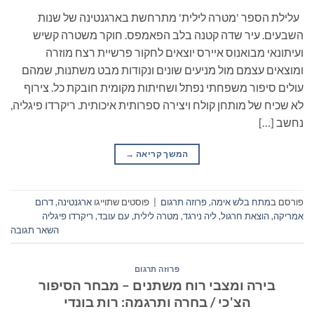
עלילת הספר 'מטרה לילית' מתרחשת בארגנטינה של שנות
השבעים. עיר שדה קטנה בלב הפאמפס. חוקר משטרה קשיש
ועיתונאי מבואנוס איירס יוצאים לחקור פרשיית רצח מוזרה
ומוצאים עצמם מול מניעים שונים ונקודות מבט משתנות, שמהם
עולים סיפור משפחתי נפתל ושחיתות מקומית חובקת כל. צירוף
לא שכיח של מותחן קולח ויצירה ספרותית איכותית. ריקרדו פיגליה,
נחשב […]
המשך קריאה
→
פורסם ב
מתח בלש אימה
,
פרוזה תרגום
|
פוסטים שתוייגו
ארגנטינה
,
דרום
אמריקה
,
הוצאת חרגול
,
ליה נירגד
,
מטרה לילית
,
עם עובד
,
ריקרדו פיגליה
השאר תגובה
פרוזה תרגום
בירה ומצבי רוח משתנים – מבחר הסיפור
הצ'כי / בחרה ותרגמה: רות בונדי