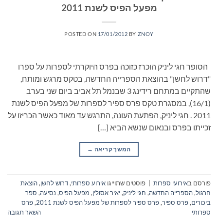
מפעל הפיס לשנת 2011
POSTED ON
17/01/2012
BY
ZNOY
הסופר חגי ליניק הוכרז כזוכה בפרס היוקרתי לספרות על ספרו
"דרוש לחשן" בהוצאת הספרייה החדשה, בטקס מרגש ומותח,
שהתקיים במתחם רידינג 3 שבנמל תל אביב ביום שני בערב
(16/1), במסגרת טקס פרס ספיר לספרות של מפעל הפיס לשנת
2011 . חגי ליניק, הפתעת העונה, התרגש עד מאוד כאשר הכריזו על
זכייתו בפרס ובנאום שנשא הביא […]
המשך קריאה
→
פורסם ב
אירועי ספרות
|
פוסטים שתוייגו
אירוע ספרותי
,
דרוש לחשן
,
הוצאת
חרגול
,
הספרייה החדשה
,
חגי ליניק
,
יאיר אסולין
,
מפעל הפיס
,
נסיעה
,
ספר
ביכורים
,
פרס ספיר
,
פרס ספיר לספרות של מפעל הפיס לשנת 2011
,
פרס
ספרותי
השאר תגובה