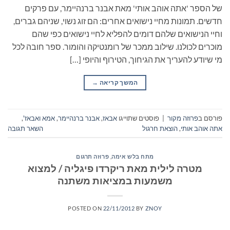
של הספר 'אתה אוהב אותי' מאת אבנר ברנהיימר, עם פרקים
חדשים. תמונות מחיי נישואים אחרים: הם זוג נשוי, שניהם גברים,
וחיי הנישואים שלהם דומים להפליא לחיי נישואים כפי שהם
מוכרים לכולנו. שילוב ממכר של רומנטיקה והומור. ספר חובה לכל
מי שיודע להעריך את הגיחוך, הטירוף והיופי […]
המשך קריאה
→
פורסם ב
פרוזה מקור
|
פוסטים שתוייגו
אבאז
,
אבנר ברנהיימר
,
אמא ואבאז'
,
אתה אוהב אותי
,
הוצאת חרגול
השאר תגובה
מתח בלש אימה
,
פרוזה תרגום
מטרה לילית מאת ריקרדו פיגליה / למצוא
משמעות במציאות משתנה
POSTED ON
22/11/2012
BY
ZNOY