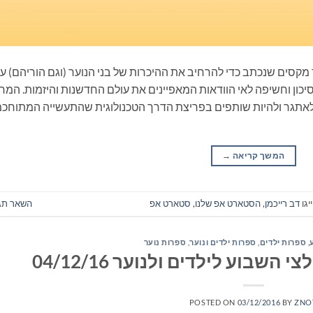
מקסים שנכתב כדי להרחיב את ההיכרות של בני הנוער (וגם הוריהם) ע
יכון וחשיפה לאי הוודאות המאפיינים את עולם החדשנות והיזמות. המח
לאתגר ולהיות שותפים בפריצת הדרך הטכנולוגית שהתעשייה המתוחכ
המשך קריאה
→
יגו
דב רייכמן
,
הסטארט אפ שלנו
,
סטארט אפ
השאר תג
,
ספרות ילדים
,
ספרות ילדים ונוער
,
ספרות נוער
שבוע לילדים ולנוער 04/12/16
POSTED ON
03/12/2016
BY
ZNO