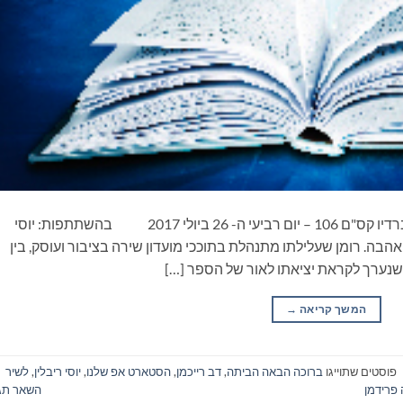
ספרים סופרים ומה שביניהם – תכנית ראיונות ברדיו קס"ם 106 – יום רביעי ה- 26 ביולי 2017 בהשתתפות: יוסי
אהבה. רומן שעלילתו מתנהלת בתוככי מועדון שירה בציבור ועוסק, בין
שנערך לקראת יציאתו לאור של הספר […]
המשך קריאה
→
פוסטים שתוייגו
ברוכה הבאה הביתה
,
דב רייכמן
,
הסטארט אפ שלנו
,
יוסי ריבלין
,
לשיר
 פרידמן
השאר תג