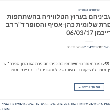
סרטונים נבחרים
ביניהם בערוץ הטלוויזיה בהשתתפות
פרת שלומית כהן-אסיף והסופר ד"ר דב
יכמן 06/03/17
POSTED ON
01/04/2017
BY
ZNO
״ספרים סופרים ומה שביניהם״ בערוץ הטלויזה tv55 מנחה: זהר נוי השתתפו בתוכנית: הסופרת נגה מרון וספרה "יש
 וספרה "נשיקה בכיס ועוד נשיקה" והסופר ד"ר דב רייכמן וספרו
המשך קריאה
→
טארט אפ שלנו
,
יש מישהו אחר
,
נגה מרון
,
נשיקה בכיס ועוד נשיקה
,
שלומית כהן אסיף
השאר תג