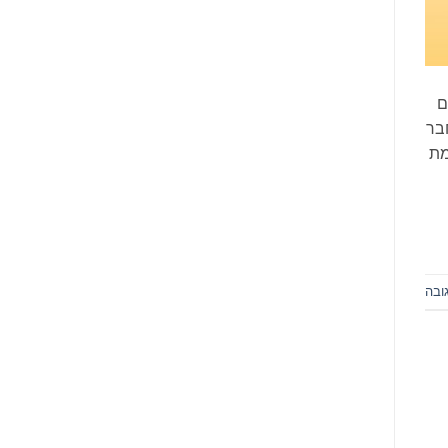
ם
בר
מת
ובה