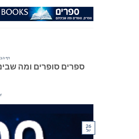
Ski
t
conten
דף הבי
Y
26
יול