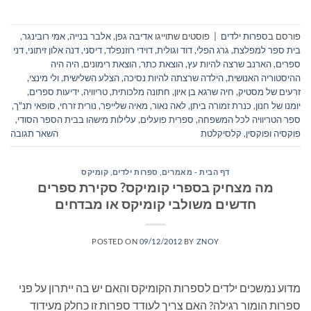
פורסם ב
ספרות ילדים
|
פוסטים שתוייגו
אדיבה גפן
,
אלבר בנייה
,
אמי רובינגר
,
בית ספר למפלצת
,
גרג הפלי
,
דוד וגולית
,
דוידי רוזנפלד
,
דיסני
,
דנה אלון זיתוני
,
דני
ספרים
,
הארנב שרצה להיות עץ
,
הוצאת כתר
,
הוצאת רימונים
,
היה היה
ההיסטוריה האנושית
,
הילדה שרצתה להיות נסיכה
,
הצלע השלישית
,
ולי מינצי
,
זרעים של מסטיק
,
חיה שרגא בן איון
,
חתונה מלכותית
,
טריוויה
,
ידיעות ספרים
,
יומנו של חנון
,
כנרת זמורה ביתן
,
לאה נאור
,
מאיה שלייפר
,
נורית זרחי
,
סופאי תנ"ך
,
ספר הטריוויה לכל המשפחה
,
ספרית פועלים
,
עלילות מישהו בבית הספר הסודי
,
פוקסיה ופוקסין
,
קלסיקלטת
השאר תגובה
דף הבית - מאמרים
,
ספרות ילדים
,
קומיקס
מה מצחיק בספרי קומיקס? סקירת ספרים
חדשים משולבי קומיקס או מבדחים
POSTED ON
09/12/2012
BY
ZNOY
מדוע נמשכים ילדים לספרות הקומיקס והאם יש בה ייתרון על פני
ספרות הומור רגילה? האם צריך לעודד ספרות זו כחלק מעידוד