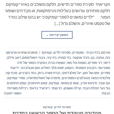
הקריאה? סקירת ספרים חדשים, חלקם משולבים באיורי קומיקס,
חלקם מותחים וגדושים בעלילות והרפתקאות, או מבדחים ושופעי
הומור. "ילדים נמשכים לספרי קומיקס כי יש בהם שילוב נהדר
של טקסט ואיורים, והשלם גדול […]
המשך קריאה
→
פורסם ב
דף הבית - מאמרים
,
ספרות ילדים
,
קומיקס
|
פוסטים שתוייגו
ארטיסט
כזה
,
אתנה
,
בון
,
ג'ורג' אוקונור
,
ג'ף סמית
,
ג'ף קיני
,
גיבורי האולימפוס
,
דאב פילקי
,
דיסני
,
דני ספרים
,
הוצאת טל-מאי
,
הוצאת כנרת
,
המקרה המוזר של יודה
מאוריגמי
,
הקיבוץ המאוחד
,
הקמע
,
זאוס מלך האלים
,
טום אנגלברגר
,
ידיעות
ספרים
,
יומנו של חנון
,
יעל מולצ'דסקי
,
כנרת זמורה ביתן
,
כתר הקרניים
,
מכת קור
,
מלכודת המגה מגעילונים המופרעים
,
סיפורה של האולימפיאדה
,
ספרי קומיקס
,
עם עובד
,
פיניאס ופרב
,
קאזו קיבואישי
,
קומיקס
,
קפטן תחתונים
,
קפטן תחתונים
נגד נער הנזלת הנבזי
,
קרלה אושנקו
,
רוז קופר
,
ריצ'ארד בראסי
,
רכילות משירותי
הבנות
השאר תגובה
ספרות ילדים
,
קומיקס
מהדורה מנוקדת של הספר הראשון בסדרת