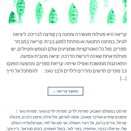
קריאה היא פעילות מעשירה ומהנה בין קפיצה לבריכה, ליציאה
לטיול, במחנה התנועה או מתחת למזגן בבית: קריאה במבחר
ספרים. מול כל האטרקציות שמציעים עולם הנופש והטיולים, יש
פעילות אחת שאינה דורשת הדרכה, יציאה מהבית ונסיעה,
התארגנות ממושכת ואפילו שיחה: קריאת ספרים. וההצעה הפעם:
13 ספרים חדשים נהדרים לילדים ולבני נוער. להסתכל על חייך
[…]
המשך קריאה
→
פורסם ב
מומלצי השבוע
,
ספרות ילדים
,
ספרות ילדים ונוער
,
ספרות נוער
|
פוסטים שתוייגו
אוליבר מאוהב
,
אוסה לארסון
,
איל אילת
,
אימוץ כלבים
,
אינגלה
קורסל
,
איריס ברעם
,
אל העיר האפלה
,
אני סוג של לוזר
,
אנציקלופדיה העולם
שלי
,
אריאלה בנקיר
,
אתיופיה
,
בארי לוזר
,
במזל תאומים
,
ג'ונתן סטראוד
,
ג'יין ווקר
,