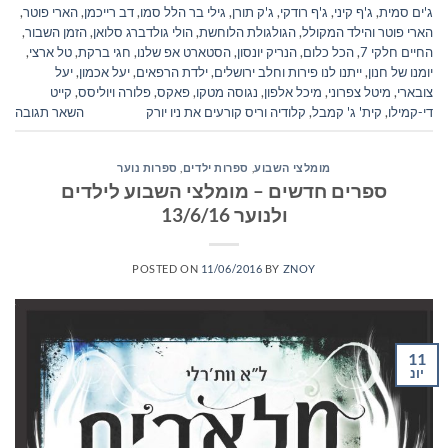
ג'ים סמית
,
ג'ף קיני
,
ג'ף רודקי
,
ג'ק תורן
,
גילי בר הלל סמו
,
דב רייכמן
,
הארי פוטר
,
הארי פוטר והילד המקולל
,
הגולגולת הלוחשת
,
הולי גולדברג סלואן
,
הזמן השבור
,
החיים חלקי 7
,
הכל כלום
,
הנריק יונסון
,
הסטארט אפ שלנו
,
חגי ברקת
,
טל ארצי
,
יומנו של חנון
,
ייתנו לנו פירות וחלב ירושלים
,
ילדת הרפאים
,
יעל אכמון
,
יעל
צובארי
,
מיטל צפרוני
,
מיכל אלפון
,
נגוסה מטקו
,
פאקס
,
פלורה ויוליסס
,
קייט
די-קמילו
,
קית' ג' קמבל
,
קלודיה וריס קורעים את ניו יורק
השאר תגובה
מומלצי השבוע
,
ספרות ילדים
,
ספרות נוער
ספרים חדשים – מומלצי השבוע לילדים
ולנוער 13/6/16
POSTED ON
11/06/2016
BY
ZNOY
11
יונ