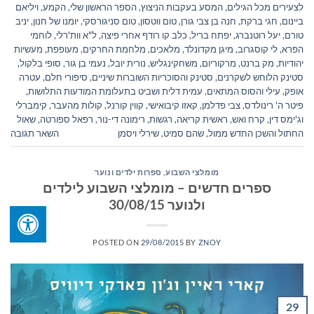
לצעירים מכל הגילים
,
המסע בעקבות הניצוץ
,
הספר הראשון שלי
,
הקמע
,
ויליאם
ביינום
,
חגי ברקת
,
חנה בן צבי גורן
,
טום ווטסון
,
טום סניגורסקי
,
יומנו של חנון
,
יניב
טורם
,
יעל רוטנברג
,
יפתח בריל
,
כלב קו רודף אחרי פיצה
,
ל"א וות'רלי
,
לוחמי
הפרא
,
לי קוסגרוב
,
מיגן מקדונלד
,
מלאכים
,
מלחמת החרקים
,
מעופפת
,
מעשיות
יהודיות
,
מק ברנט
,
מרקוריום
,
משחקינגליש
,
נורית יובל
,
נעמי בן גור
,
סופי בלקול
,
סטינק הלוחש לשקרנים
,
סטינק והסוכריות השוברות שיניים
,
סיפורי חלם
,
עטרה
אופק
,
עילי והסוס המתאים
,
עמית דלית ושביט בתעלומת המודעות התלושות
,
פיטר ה' רינולדס
,
צבי פדלמן
,
קאזו קיבואישי
,
קווין קורנל
,
קולות מהעבר
,
קימברלי
וג'ימס דין
,
קרח ואש
,
ראשית קריאה
,
רגשות
,
רימונה די-נור
,
רפאל ספורטה
,
שאול
החתול והשכן החדש ממול
,
שהם סמיט
,
שירלי ויסמן
השאר תגובה
מומלצי השבוע
,
ספרות ילדים ונוער
ספרים חדשים – מומלצי השבוע לילדים
ולנוער 30/08/15
POSTED ON
29/08/2015
BY
ZNOY
29