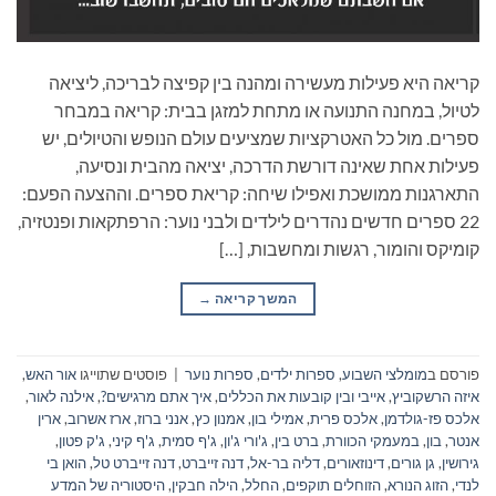
קריאה היא פעילות מעשירה ומהנה בין קפיצה לבריכה, ליציאה
לטיול, במחנה התנועה או מתחת למזגן בבית: קריאה במבחר
ספרים. מול כל האטרקציות שמציעים עולם הנופש והטיולים, יש
פעילות אחת שאינה דורשת הדרכה, יציאה מהבית ונסיעה,
התארגנות ממושכת ואפילו שיחה: קריאת ספרים. וההצעה הפעם:
22 ספרים חדשים נהדרים לילדים ולבני נוער: הרפתקאות ופנטזיה,
קומיקס והומור, רגשות ומחשבות, […]
המשך קריאה
→
פורסם ב
מומלצי השבוע
,
ספרות ילדים
,
ספרות נוער
|
פוסטים שתוייגו
אור האש
,
איזה הרשקוביץ
,
אייבי ובין קובעות את הכללים
,
איך אתם מרגישים?
,
אילנה לאור
,
אלכס פז-גולדמן
,
אלכס פרית
,
אמילי בון
,
אמנון כץ
,
אנני ברוז
,
ארז אשרוב
,
ארין
אנטר
,
בון
,
במעמקי הכוורת
,
ברט בין
,
ג'ורי ג'ון
,
ג'ף סמית
,
ג'ף קיני
,
ג'ק פטון
,
גירושין
,
גן גורים
,
דינוזאורים
,
דליה בר-אל
,
דנה זייברט
,
דנה זייברט טל
,
הואן בי
לנדי
,
הזוג הנורא
,
הזוחלים תוקפים
,
החלל
,
הילה חבקין
,
היסטוריה של המדע