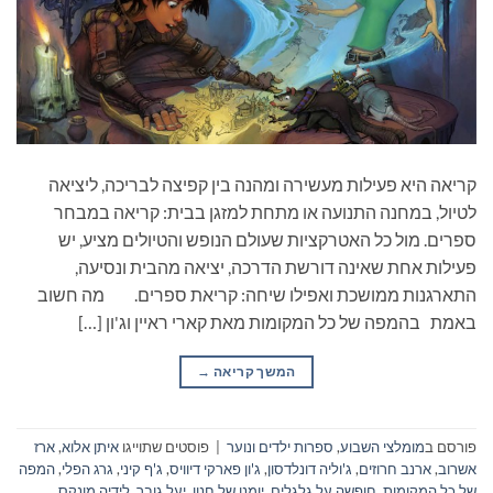
קריאה היא פעילות מעשירה ומהנה בין קפיצה לבריכה, ליציאה
לטיול, במחנה התנועה או מתחת למזגן בבית: קריאה במבחר
ספרים. מול כל האטרקציות שעולם הנופש והטיולים מציע, יש
פעילות אחת שאינה דורשת הדרכה, יציאה מהבית ונסיעה,
התארגנות ממושכת ואפילו שיחה: קריאת ספרים. מה חשוב
באמת בהמפה של כל המקומות מאת קארי ראיין וג'ון […]
המשך קריאה
→
פורסם ב
מומלצי השבוע
,
ספרות ילדים ונוער
|
פוסטים שתוייגו
איתן אלוא
,
ארז
אשרוב
,
ארנב חרוזים
,
ג'וליה דונלדסון
,
ג'ון פארקי דיוויס
,
ג'ף קיני
,
גרג הפלי
,
המפה
של כל המקומות
,
חופשה על גלגלים
,
יומנו של חנון
,
יעל גובר
,
לידיה מונקס
,