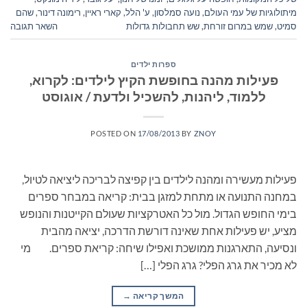
מיתולוגיות של עמי העולם
,
נועה סמלסון
,
ע' הלל
,
קארי ראיין
,
רימונה דינור
,
שהם
סמיט
,
שמש במרום זורחת
,
שש תחבולות גדולות
השאר תגובה
ספרות ילדים
פעילות מהנה בחופשת הקיץ לילדים: לקרוא,
ללמוד, ליהנות, להשכיל ולדעת / אוגוסט
POSTED ON
17/08/2013
BY
ZNOY
פעילות מעשירה ומהנה לילדים בין קפיצה לבריכה ליציאה לטיול,
במחנה התנועה או מתחת למזגן בבית: קריאה במבחר ספרים
בימי החופש הגדול. מול כל האטרקציות שעולם הקייטנות והנופש
מציע, יש פעילות אחת שאינה דורשת הדרכה, יציאה מהבית
ונסיעה, התארגנות ממושכת ואפילו שיחה: קריאת ספרים. מי
לא מכיר את גרג הפלי? גרג הפלי […]
המשך קריאה
→