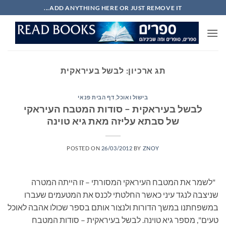
Ski
ADD ANYTHING HERE OR JUST REMOVE IT...
t
conten
תג ארכיון:
לבשל בעיראקית
בישול ואוכל
,
דף הבית פנאי
לבשל בעיראקית – סודות המטבח העיראקי
של סבתא עליזה מאת גיא טוינה
POSTED ON
26/03/2012
BY
ZNOY
"לשמר את המטבח העיראקי המסורתי – זו הייתה המטרה
שניצבה לנגד עיני כאשר החלטתי לכנס את המטעמים שעברו
במשפחתנו במשך הדורות ולנצור אותם בספר שכולו אהבה לאוכל
טעים", מספר גיא טוינה. לבשל בעיראקית – סודות המטבח