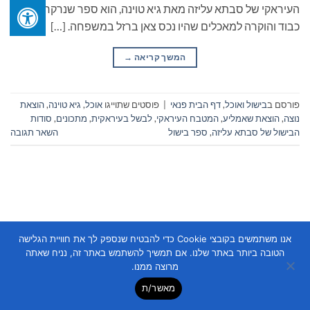
העיראקי של סבתא עליזה מאת גיא טוינה, הוא ספר שנרקח מתוך
כבוד והוקרה למאכלים שהיו נכס צאן ברזל במשפחה. […]
המשך קריאה
→
פורסם ב
בישול ואוכל
,
דף הבית פנאי
|
פוסטים שתוייגו
אוכל
,
גיא טוינה
,
הוצאת
נוצה
,
הוצאת שאמליע
,
המטבח העיראקי
,
לבשל בעיראקית
,
מתכונים
,
סודות
הבישול של סבתא עליזה
,
ספר בישול
השאר תגובה
אנו משתמשים בקובצי Cookie כדי להבטיח שנספק לך את חוויית הגלישה
Copyright 2026 ©
Flatsome Theme
הטובה ביותר באתר שלנו. אם תמשיך להשתמש באתר זה, נניח שאתה
מרוצה ממנו.
מאשר/ת