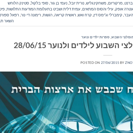
ברנט
,
מרקוריום
,
משחקינגליש
,
נורית יובל
,
נעמי בן גור
,
סופי בלקול
,
סטינק הלוחש
טרה אופק
,
עילי והסוס המתאים
,
עמית דלית ושביט בתעלומת המודעות התלושות
,
פיט
העבר
,
קימברלי וג'ימס דין
,
קרח ואש
,
ראשית קריאה
,
רגשות
,
רימונה די-נור
,
רפאל ספורט
השאר תג
ומלצי השבוע
,
ספרות ילדים ונוער
שבוע לילדים ולנוער 28/06/15
POSTED ON
27/06/2015
BY
ZNO