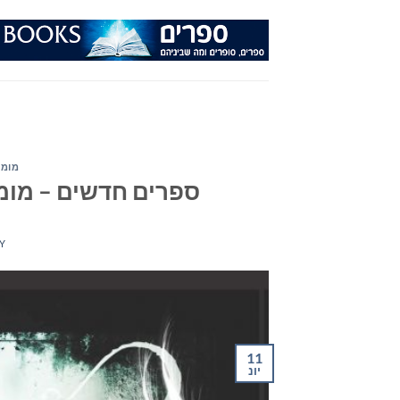
Ski
t
conten
מומל
ספרים חדשים – מומלצי 
Y
11
יונ