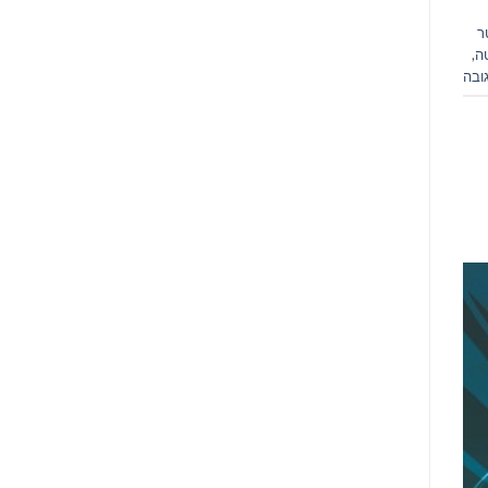
ר
ה
,
ובה