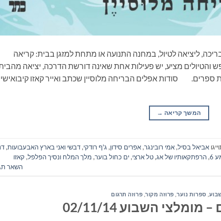
ריכה, ליציאה לטיול, במחנה התנועה או מתחת למזגן בבית: קריאה
 והטיולים מציע, יש פעילות אחת שאינה דורשת הדרכה, יציאה מהבית
ת ספרים. סודות אפלים הבריחה מלוסיין שכתב ואייר קאזו קיבואישי
המשך קריאה
→
ייגו
אביאל בסיל
,
אמי רובינגר
,
אפרים סידון
,
ג'ף רודקי
,
דבשי ואני בארץ האבעבועות
,
דנ
 6
,
הרפתקאותיו של אג
,
טל ארצי
,
ים כחול בוער
,
מלך המלח ונסיך הפלפל
,
קאזו
השאר תג
בוע
,
ספרות נוער
,
פרוזה מקור
,
פרוזה תרגום
ומלצי השבוע 02/11/14