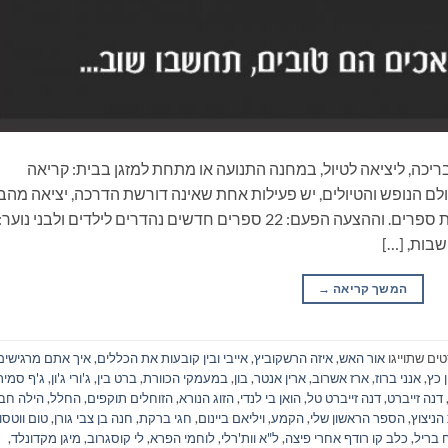
ריכה, ליציאה לטיול, במחנה התנועה או מתחת למזגן בבית: קריאה
ם הנופש והטיולים, יש פעילות אחת שאינה דורשת הדרכה, יציאה מהב
ונסיעה, התארגנות ממושכת ואפילו שיחה: קריאת ספרים. וההצעה הפעם: 22 ספרים חדשים נהדרים לילדים ולבני נוער:
שבות, […]
המשך קריאה
→
ים שתוייגו
אור האש
,
איזה הרשקוביץ
,
אייבי ובין קובעות את הכללים
,
איך אתם מרגישים
 כץ
,
אנני ברוז
,
ארז אשרוב
,
ארין אנטר
,
בון
,
במעמקי הכוורת
,
ברט בין
,
ג'ורי ג'ון
,
ג'ף סמית
דנה זייברט
,
דנה זייברט טל
,
הואן בי לנדי
,
הזוג הנורא
,
הזוחלים תוקפים
,
החלל
,
הילה חבק
ניצוץ
,
הספר הראשון שלי
,
הקמע
,
ויליאם ביינום
,
חגי ברקת
,
חנה בן צבי גורן
,
טום ווטסון
 בריל
,
כלב קו רודף אחרי פיצה
,
ל"א וות'רלי
,
לוחמי הפרא
,
לי קוסגרוב
,
מיגן מקדונלד
,