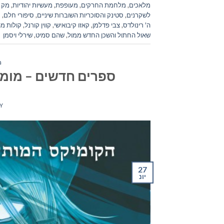
מלאכים
,
מלחמת החרקים
,
מעופפת
,
מעשיות יהודיות
,
מק 
לשקרנים
,
סטינק והסוכריות השוברות שיניים
,
סיפורי חלם
,
ע
ה' רינולדס
,
צבי פדלמן
,
קאזו קיבואישי
,
קווין קורנל
,
קולות מ
שאול החתול והשכן החדש ממול
,
שהם סמיט
,
שירלי ויסמן
מ
ספרים חדשים – מומלצי ה
Y
27
יונ