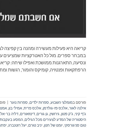
קריאה היא פעילות מעשירה ומהנה בין קפיצה לב
במבחר ספרים. מול כל האטרקציות שמציעים עול
הרפתקאות ופנטזיה, קומיקס והומור, רגשות ומח
פורסם ב
מומלצי השבוע
,
ספרות ילדים
,
ספרות נוער
|
פוסט
אילנה לאור
,
אלכס פז-גולדמן
,
אלכס פרית
,
אמילי בון
,
אמנון
ג'ף קיני
,
ג'ק פטון
,
גירושין
,
גן גורים
,
דינוזאורים
,
דליה בר-אל
,
היסטוריה של המדע לצעירים מכל הגילים
,
המסע בעקבות ה
טום סניגורסקי
,
יומנו של חנון
,
יניב טורם
,
יעל רוטנברג
,
יפתח