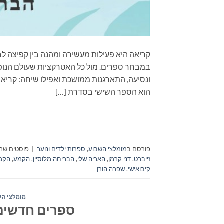
קריאה היא פעילות מעשירה ומהנה בין קפיצה לב
במבחר ספרים. מול כל האטרקציות שעולם הנופש
ונסיעה, התארגנות ממושכת ואפילו שיחה: קריא
הוא הספר השישי בסדרת […]
פורסם ב
מומלצי השבוע
,
ספרות ילדים ונוער
|
פוסטים שתו
זייברט
,
דני קרמן
,
האריה שלי
,
הבריחה מלוסיין
,
הקמע
,
הקמע
קיבואישי
,
שפרה הורן
מומלצי הש
ספרים חדשים – מ