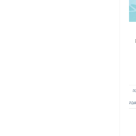
ה
ובה