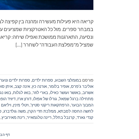
קריאה היא פעילות מעשירה ומהנה בין קפיצה לב
במבחר ספרים. מול כל האטרקציות שמציעים עול
שמציל מ"מפלצת העבודה" לשחרר […]
פורסם ב
מומלצי השבוע
,
ספרות ילדים
,
ספרות ילדים ונוער
אוליבר ג'פרס
,
אופיר בלומר
,
אורנה כץ
,
אינה קצב
,
איתן סוס
אשרוב
,
באושר ועושר כאילו
,
בארי לוזר
,
בואו לגלות
,
בואו נג
מתחילה ברגל שמאל
,
גורלו של אפולו
,
דורון ארז
,
דיוויד הופ
המבוך הבוער
,
הרפתקאות ריקטי סטיץ'
,
ויטלי מינין
,
ויליאם 
לחשה החסה לסבתא
,
ממלכת חדי הקרן
,
משה גולדברג
,
ס
קנדי גארד
,
קרנבל בחלל
,
ריינה טלגמאייר
,
רינת מאירוביץ
,
דף הבי