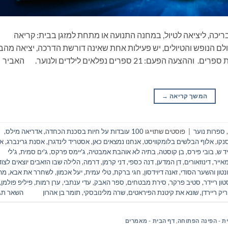
ריכה, ליציאה לטיול, במחנה התנועה או מתחת למזגן בבית: קריאה
ם הנופש והטיולים, יש פעילות אחת שאינה דורשת הדרכה, יציאה מהב
ונסיעה, התארגנות ממושכת ואפילו שיחה: קריאת ספרים. וההצעה הפעם: 21 ספרים נפלאים לילדים ולנוער. האביר
המשך קריאה
→
,
ספרות נוער
|
פוסטים שתוייגו
100 עובדות על חיות בסכנת הכחדה
,
אדריאה מילס
,
נקו
,
אלוף הבלשים בלומקוויסט
,
אנחנו נמצאים כאן
,
אסטריד לינדגרן
,
אסנת גרינברג
,
אר
יד ש
,
בובי פירס
,
בן קוסטה
,
בתיה לא אוהבת אמבטיה
,
ג'יימס פרקס
,
ג'ים סמית
,
ג'לי
מאייר
,
דינוזאורים
,
דן המדען
,
דנה כספי
,
דני קרמן
,
דרמה
,
הלילה שבו הזאבים יוצאים לצוד
ונטון והשער הסודי
,
זאנה דיוידסון
,
חגי ברקת
,
טלי עמית
,
יעל אכמון
,
לשחרר את אבא
,
מה
טון ריידר
,
סטיב פרקר
,
סירת מבטחים
,
ספר האבק
,
עדי ענתבי
,
ערן רמות
,
פיליפ פולמן
,
ריק ריירדן
,
שונא את קיטנת הפיראטים
,
שרה מלינובסקי
,
תומר בן אהרון
השאר תג
ת - הפינה הפתוחה
,
דף הבית - מאמרים