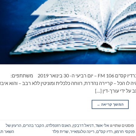
ספרים סופרים ומה שביניהם – תכנית ראיונות ברדיו קס"ם 106 FM – יום רביעי ה- 30 בינואר 2019 משתתפים:
 לו הכל – קריירה נהדרת, רווחה כלכלית ומוניטין ללא רבב – והוא איבד
על ידי עורך-דין […]
המשך קריאה
→
פוסטים שתוייגו
אלי אשד
,
דניאל דרבקין
,
האנס רוזנפלדט
,
הקבר בהרים
,
הרעיון של
פנקסי חרמון
,
רדיו קס"ם
,
ריינה טלגמאייר
,
שרית פלד
השאר תג