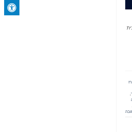
ית
ז
,
ובה