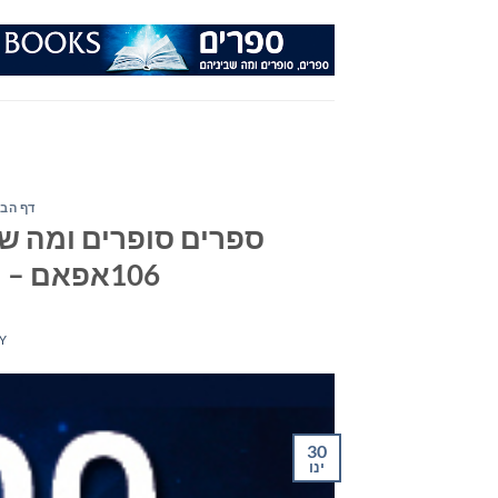
Ski
t
conten
דף הבי
ספרים סופרים ומה שב
106אפאם – יום רביעי ה- 30 בינואר 2019
Y
30
ינו