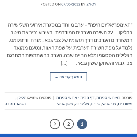
POSTED ON
07/05/2012
BY
ZNOY
"האימפריאליזם היפה" – ערב מיוחד במסגרת אירועי השלישירה
בהליקון – על השירה הערבית המודרנית. באירוע נכיר את מיטב
המשוררים הערבים דרך תרגומיו של צבי גבאי, מזרחן ודיפלומט.
נלמד על מפת השירה הערבית, על שפת האזור, ונטעם ממנעד
הצלילים הססגוני ומלא החיים שבה. הערב בהשתתפות המתרגם
צבי גבאי והשחקן ששון גבאי . […]
המשך קריאה
→
פורסם ב
אירועי ספרות
,
דף הבית - ארועי ספרות
|
פוסטים שתוייגו
הליקון
,
משוררים
,
צבי גבאי
,
שירים
,
שלישירה
,
ששון גבאי
השאר תגובה
2
1