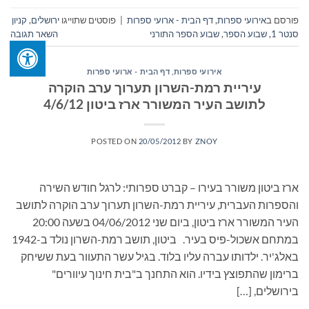
פורסם ב
אירועי ספרות
,
דף הבית - ארועי ספרות
|
פוסטים שתוייגו
ירושלים
,
קניון
סנטר 1
,
שבוע הספר
,
שבוע הספר התורני
השאר תגובה
אירועי ספרות
,
דף הבית - ארועי ספרות
עיריית רמת-השרון תערוך ערב הוקרה
לתושב העיר המשורר ארז ביטון 4/6/12
POSTED ON
20/05/2012
BY
ZNOY
ארז ביטון משורר בעירו – קברט ספרותי: לרגל חודש השירה
והספרות העברית, עיריית רמת-השרון תערוך ערב הוקרה לתושב
העיר המשורר ארז ביטון, ביום שני 04/06/2012 בשעה 20:00
במתחם אשכול-פיס בעיר. ביטון, תושב רמת-השרון נולד ב-1942
באלג'יר. ילדותו עברה עליו בלוד. בגיל עשר התעוור בעת ששיחק
ברימון שהתפוצץ בידיו. הוא התחנך ב"בית חינוך עיוורים"
בירושלים, […]