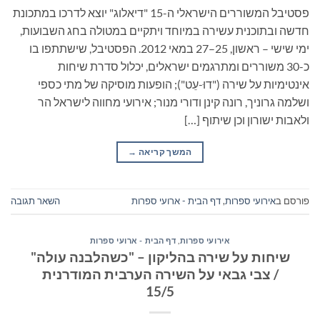
פסטיבל המשוררים הישראלי ה-15 "דיאלוג" יוצא לדרכו במתכונת
חדשה ובתוכנית עשירה במיוחד ויתקיים במטולה בחג השבועות,
ימי שישי – ראשון, 25–27 במאי 2012. הפסטיבל, שישתתפו בו
כ-30 משוררים ומתרגמים ישראלים, יכלול סדרת שיחות
אינטימיות על שירה ("דוּ-עֵט"); הופעות מוסיקה של מתי כספי
ושלמה גרוניך, רונה קינן ודורי מנור; אירועי מחווה לישראל הר
ולאבות ישורון וכן שיתוף […]
המשך קריאה
→
פורסם ב
אירועי ספרות
,
דף הבית - ארועי ספרות
השאר תגובה
אירועי ספרות
,
דף הבית - ארועי ספרות
שיחות על שירה בהליקון – "כשהלבנה עולה"
/ צבי גבאי על השירה הערבית המודרנית
15/5