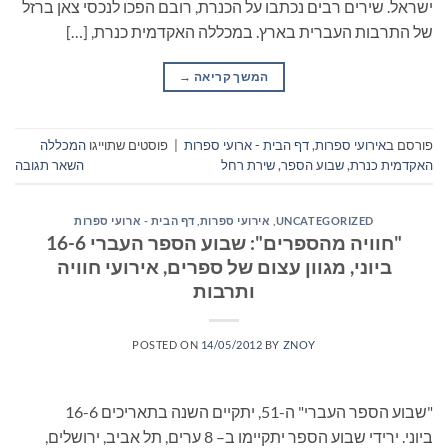
ישראל. שירים רבים נכתבו על הכנרת, רובם הפכו לנכסי צאן ברזל
של התרבות העברית בארץ. במכללה האקדמית כנרת, […]
המשך קריאה
→
פורסם ב
אירועי ספרות
,
דף הבית - ארועי ספרות
|
פוסטים שתוייגו
המכללה
האקדמית כנרת
,
שבוע הספר
,
שירת רחל
השאר תגובה
UNCATEGORIZED
,
אירועי ספרות
,
דף הבית - ארועי ספרות
"חוויה מהספרים": שבוע הספר העברי 16-6
ביוני, מגוון עצום של ספרים, אירועי חוויה
ותרבות
POSTED ON
14/05/2012
BY
ZNOY
"שבוע הספר העברי" ה-51, יתקיים השנה בתאריכים 16-6
ביוני. ירידי שבוע הספר יתקיימו ב– 8 ערים, תל אביב, ירושלים,