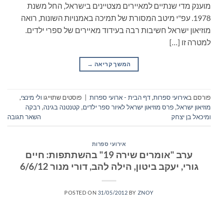
מוענק מדי שנתיים למאיירים מצטיינים בישראל, החל משנת
1978. עפ"י מיטב המסורת של תמיכה באמנויות השונות, רואה
מוזיאון ישראל חשיבות רבה בעידוד מאיירים של ספרי ילדים.
למטרה זו […]
המשך קריאה
→
פורסם ב
אירועי ספרות
,
דף הבית - ארועי ספרות
|
פוסטים שתוייגו
ולי מינצי
,
מוזיאון ישראל
,
פרס מוזיאון ישראל לאיור ספר ילדים
,
קטנטנה בגינה
,
רבקה
ומיכאל בן יצחק
השאר תגובה
אירועי ספרות
ערב "אומרים שירה 19" בהשתתפות: חיים
גורי, יעקב ביטון, הילה להב, דורי מנור 6/6/12
POSTED ON
31/05/2012
BY
ZNOY