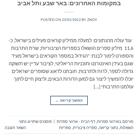
במקומות האחרונים: באר שבע ותל אביב
POSTED ON
23/05/2012
BY
ZNOY
עוד עולה מהנתונים: למעלה ממיליון קוראים פעילים בישראל; כ-
11.6 מיליון ספרים הושאלו בספריות הציבוריות; שרת התרבות
והספורט לימור לבנת: "הגידול במספר הקוראים בישראל מעיד
שגם בעידן האינטרנט ותוכניות הריאליטי, לציבור עדיין יש תשוקה
גדולה לספר, לרוח ולתרבות. חובתנו לדאוג שסופרים ישראלים
יוכלו להמשיך ליצור גם למען הדורות הבאים, וליצוק חיים לתוך
עולמנו התרבותי […]
המשך קריאה
→
פורסם ב
אירועי ספרות
,
דף הבית - ארועי ספרות
|
פוסטים שתוייגו
נתוני
השאלות
,
נתוני קריאה
,
ספריה ציבורית
,
ספריות
השאר תגובה