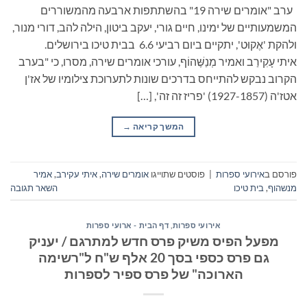
ערב "אומרים שירה 19" בהשתתפות ארבעה מהמשוררים
המשמעותיים של ימינו, חיים גורי, יעקב ביטון, הילה להב, דורי מנור,
ולהקת 'אֶקוּט', יתקיים ביום רביעי 6.6 בבית טיכו בירושלים.
איתי עָקִירַב ואמיר מְנַשֶּׁהוֹף, עורכי אומרים שירה, מסרו, כי "בערב
הקרוב נבקש להתייחס בדרכים שונות לתערוכת צילומיו של אז'ן
אטז'ה (1927-1857) 'פריז זה זה', […]
המשך קריאה
→
פורסם ב
אירועי ספרות
|
פוסטים שתוייגו
אומרים שירה
,
איתי עקירב
,
אמיר
מנשהוף
,
בית טיכו
השאר תגובה
אירועי ספרות
,
דף הבית - ארועי ספרות
מפעל הפיס משיק פרס חדש למתרגם / יעניק
גם פרס כספי בסך 20 אלף ש"ח ל"רשימה
הארוכה" של פרס ספיר לספרות