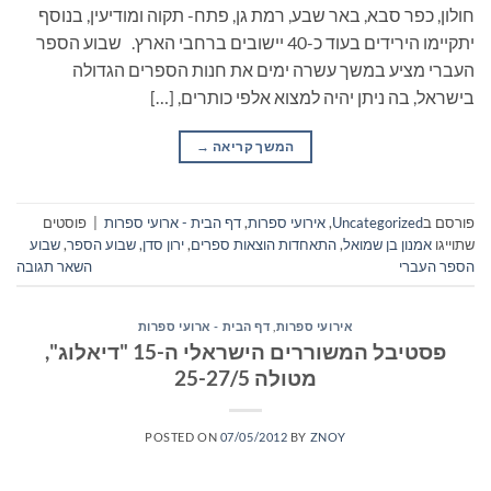
חולון, כפר סבא, באר שבע, רמת גן, פתח- תקוה ומודיעין, בנוסף
יתקיימו הירידים בעוד כ-40 יישובים ברחבי הארץ. שבוע הספר
העברי מציע במשך עשרה ימים את חנות הספרים הגדולה
בישראל, בה ניתן יהיה למצוא אלפי כותרים, […]
המשך קריאה
→
פורסם ב
Uncategorized
,
אירועי ספרות
,
דף הבית - ארועי ספרות
|
פוסטים
שתוייגו
אמנון בן שמואל
,
התאחדות הוצאות ספרים
,
ירון סדן
,
שבוע הספר
,
שבוע
הספר העברי
השאר תגובה
אירועי ספרות
,
דף הבית - ארועי ספרות
פסטיבל המשוררים הישראלי ה-15 "דיאלוג",
מטולה 25-27/5
POSTED ON
07/05/2012
BY
ZNOY