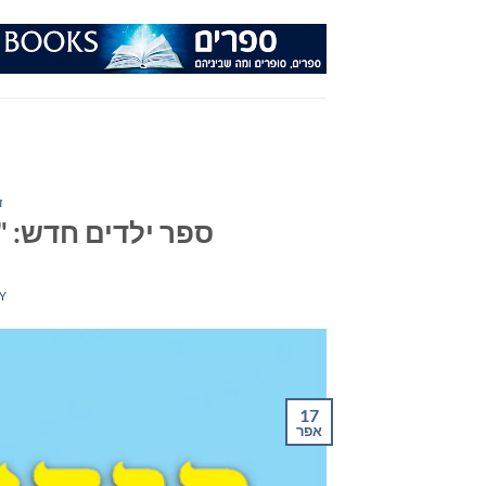
Ski
t
conten
ד
ספר ילדים חדש: "
Y
17
אפר