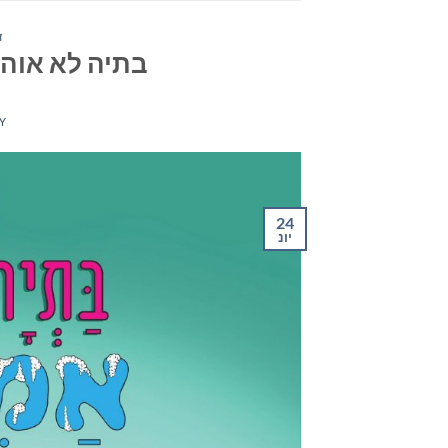
ד
בתיה לא אוה
Y
24
יונ