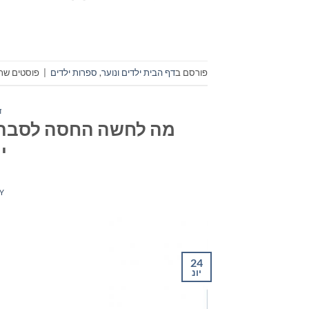
פורסם ב
דף הבית ילדים ונוער
,
ספרות ילדים
|
פוסטים שתו
ד
מה לחשה החסה לסבתא 
י
Y
24
יונ