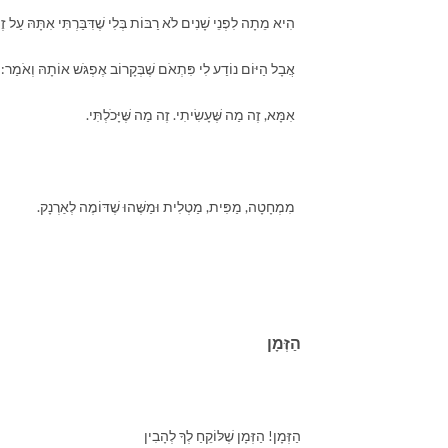
הִיא מֵתָה לִפְנֵי שָׁנִים לֹא רַבּוֹת בְּלִי שֶׁדִּבַּרְתִּי אִתָּהּ עַל זֶ
אֲבָל הַיּוֹם נוֹדַע לִי פִּתְאֹם שֶׁבְּקָרוֹב אֶפְגֹּש אוֹתָהּ וְאֹמַר:
אִמָּא, זֶה מַה שֶּׁעָשִׂיתִי. זֶה מַה שֶּׁיָּכֹלְתִּי.
מִמְחָטָה, מַפִּית, מַטְלִית וּמַשֶּׁהוּ שֶׁדּוֹמֶה לְאַרְנָק.
הַזְּמָן
הַזְּמָן! הַזְּמָן שֶׁלּוֹקֵחַ לְךָ לְהָבִין