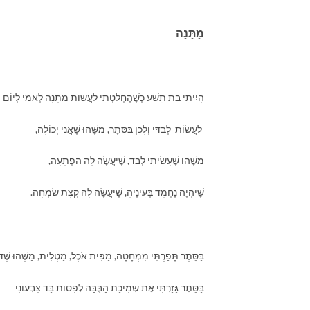
מַתָּנָה
הָיִיתִי בַּת תֵּשַׁע כְּשֶׁהֶחְלַטְתִּי לַעֲשות מַתָּנָה לְאִמִּי לְיוֹם הֻ
לַעֲשׂוֹת לְבַדִּי וְלָכֵן בַּסֵּתֶר, מַשֶּׁהוּ שֶׁאֲנִי יְכוֹלָה,
מַשֶּׁהוּ שֶׁעָשִׂיתִי לְבַד, שֶׁיַּעֲשֶׂה לָהּ הַפְתָּעָה,
שֶׁיִּהְיֶה נֶחְמָד בְּעֵינֶיהָ, שֶׁיַּעֲשֶׂה לָהּ קְצָת שִׂמְחָה.
בַּסֵּתֶר תָּפַרְתִּי מִמְחָטָה, מַפִּית אֹכֶל, מַטְלִית, מַשֶּׁהוּ שֶׁד
בַּסֵּתֶר גָּזַרְתִּי אֶת שְׂמִיכַת הַבֻּבָּה לְפִסּוֹת בַּד צִבְעוֹנִי