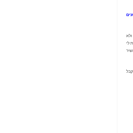
נים
 ולא
 לי
שיר
קבל