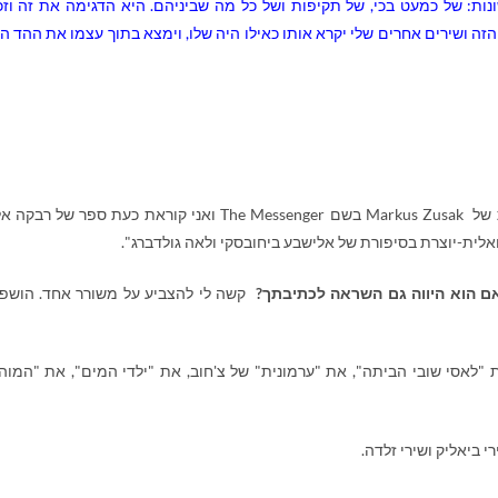
פשר לקרוא ב-5 אינטונציות שונות: של כמעט בכי, של תקיפות ושל כל מה שביניהם. היא הדגימה את זה ו
ה ושירים אחרים שלי יקרא אותו כאילו היה שלו, וימצא בתוך עצמו את ההד הנכ
 של
Markus Zusak
בשם
The Messenger
ואני קוראת כעת ספר של רבקה אל
לית-יוצרת בסיפורת של אלישבע ביחובסקי ולאה גולדברג".
אם הוא היווה גם השראה לכתיבתך?
קשה לי להצביע על משורר אחד. הושפ
 "לאסי שובי הביתה", את "ערמונית" של צ'חוב, את "ילדי המים", את "המוהי
 ביאליק ושירי זלדה.