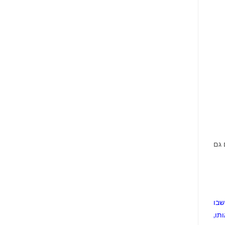
 גם
שבו
תו,