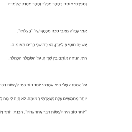
וְתָפַרְתִּי אוֹתָם בְּתֶפֶר מַכְלֵב וְתֶפֶר מַסְרֵק שֶׁלָּמַדְנוּ.
אִמִּי קִבְּלָה מֵאָבִי סִכָּה מִכֶּסֶף שֶׁל "בְּצַלְאֵל",
עֲשׂוּיָה חוּטֵי פִילִיגְרָן, בְּצוּרַת שְׁנֵי הָרִים תְּאוֹמִים.
הִיא הִנִּיחָה אוֹתָם בֵּין שָׁדֶיהָ, עַל הַשִּׂמְלָה הַכְּחֻלָּה.
עַל הַמַּתָּנָה שֶׁלִּי הִיא אָמְרָה: יוֹתֵר טוֹב הָיָה לַעֲשׂוֹת דָּבָר
יוֹתֵר מֵחֲמִשִּׁים שָׁנָה נִשְׁאַרְתִּי הֲמוּמָה. לֹא הָיָה לִי מַה לַּע
"יוֹתֵר טוֹב הָיָה לַעֲשׂוֹת דָּבָר אֶחָד גָּדוֹל", הֵבַנְתִּי יוֹתֵר וְיו