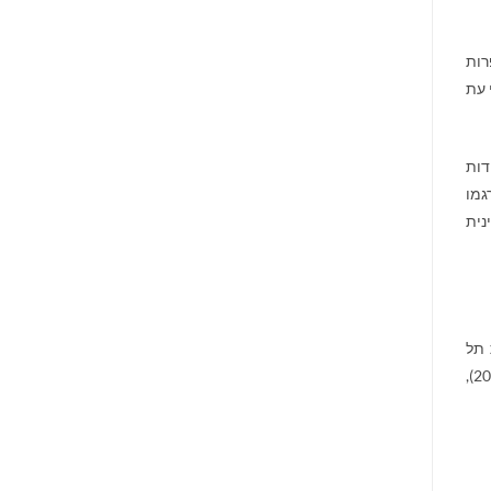
רות
 עת
הדות
גמו
נית
 תל
אביב, 1987), פרס קרן ירושלים לשירה (1990), פרס ויצ"ו לאישה היוצרת (1999), פרס נשיא המדינה לספרות (1999), פרס ברנר (2005),