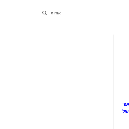
אודות
אחרונה בפרס רמת גן לשירה (2012). ספר
של