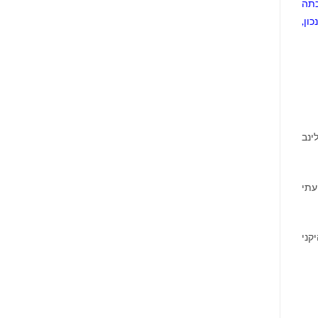
זכתה
ון,
ינב
עתי
קני