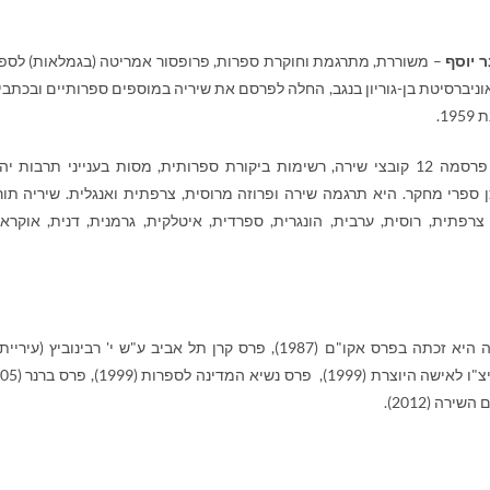
 יוסף
– משוררת, מתרגמת וחוקרת ספרות, פרופסור אמריטה (בגמלאות) לספ
וניברסיטת בן-גוריון בנגב, החלה לפרסם את שיריה במוספים ספרותיים ובכתבי
1.
עד עתה פרסמה 12 קובצי שירה, רשימות ביקורת ספרותית, מסות בענייני תרבות י
כן ספרי מחקר. היא תרגמה שירה ופרוזה מרוסית, צרפתית ואנגלית. שיריה תור
 צרפתית, רוסית, ערבית, הונגרית, ספרדית, איטלקית, גרמנית, דנית, אוקראי
היא זכתה בפרס אקו"ם (1987)
,
פרס קרן תל אביב ע"ש י' רבינוביץ (עיריית