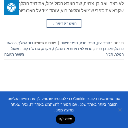
לא רצח יואב בן-צרויה, שר הצבא הכול-יכול, את דויד המלך? כל מי
שקרא את ספרי שמואל ומלאכים א, עומד מיד על האכזריות […]
המשך קריאה
→
פורסם ב
ספרי עיון, ספרי מדע, ספרי תיעוד
|
פוסטים שתוייגו
דוד המלך
,
הוצאת
כרמל
,
יואב בן צרויה
,
מדוע לא רצחת את המלך?
,
מקרא
,
סם ש' רקובר
,
שאול
המלך
,
תנ"ך
השאר תגובה
אנו משתמשים בקובצי Cookie כדי להבטיח שנספק לך את חוויית הגלישה
Copyright 2026 ©
Flatsome Theme
הטובה ביותר באתר שלנו. אם תמשיך להשתמש באתר זה, נניח שאתה
מרוצה ממנו.
מאשר/ת