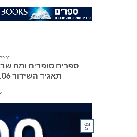
Ski
t
conten
דף הבי
ספרים סופרים ומה שבינ
תאגיד השידור 106אפאם–יום רביעי ה-3 ביולי 2019
Y
03
יול