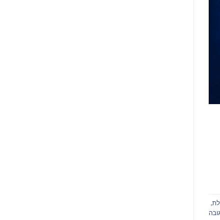
לת
,
ובה