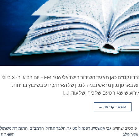
ספרים סופרים ומה שביניהם – תכנית ראיונות ברדיו קס"ם כאן תאגיד השידור הישראלי 106 FM – יום רביעי ה- 3 ביולי
ארגון נכון מראש ובניהול נכון של האירוע, ידע בשיבוץ בדיחות
רוע שישאיר טעם של כיף ושל עוד. […]
המשך קריאה
→
פוסטים שתוייגו
גבי אקשטיין
,
דפנה לוסטיגר
,
הלבד הגדול
,
הרמב"ם
,
התזמורת משתול
שניר פלג
השאר תג