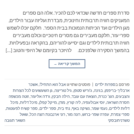
סדרת ספרים חדשה שכדאי לכם להכיר. אלה הם ספרים
המעניקים חוויה תרבותית וחינוכית, מבדרת ועליזה עבור הילדים,
מגן הילדים ועד הכיתות הנמוכות בבית הספר. חלקם יוכלו לשמש
ספרי עזר, חלקם מעבירים גם מסרים חינוכיים וכולם מעבירים
חוויה תרבותית לילדים וגם יסייעו להוריהם, בהקראה ובפעילויות.
בהמשך הסקירה שלפניכם. להיזכר בקיומם של היופי והטוב […]
המשך קריאה
→
פורסם ב
ספרות ילדים
|
פוסטים שתוייגו
אבל הוא התחיל!
,
אשכר
ארבליך-בריפמן
,
בגינה
,
ג'וריש סטפן
,
גיל טורייצה
,
גן השעשועים לכל הצורות
והצבעים
,
הוצ' כנרת
,
הוצאת עם עובד
,
הילה חבקין
,
ורדה אליעזר
,
זוטה מכשפה
חסרת השראה
,
יוסי אבולעפיה
,
ליה קורץ
,
מודן
,
מייקל קפלן
,
מיכל דליות
,
מיכל
דליות לילדים
,
נעמי שמר
,
נשיקה באף
,
נתי בית
,
ספר ילדים
,
ספר קשיח לפעוטות
,
ספרי צמרת
,
עפרה שפר-ברוש
,
רונה מור
,
רוני ארנבונת רוצה הכל
,
שאול
טשרניחובסקי
השאר תגובה