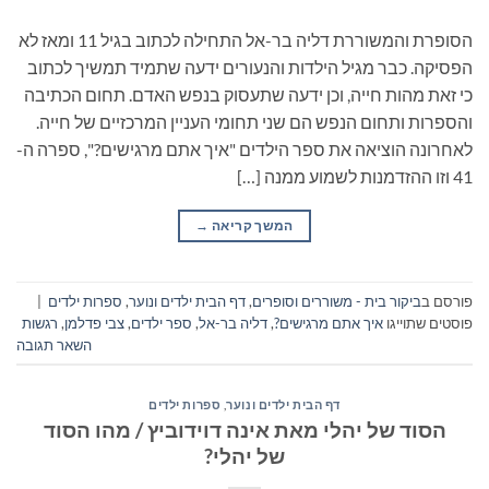
הסופרת והמשוררת דליה בר-אל התחילה לכתוב בגיל 11 ומאז לא
הפסיקה. כבר מגיל הילדות והנעורים ידעה שתמיד תמשיך לכתוב
כי זאת מהות חייה, וכן ידעה שתעסוק בנפש האדם. תחום הכתיבה
והספרות ותחום הנפש הם שני תחומי העניין המרכזיים של חייה.
לאחרונה הוציאה את ספר הילדים "איך אתם מרגישים?", ספרה ה-
41 וזו ההזדמנות לשמוע ממנה […]
המשך קריאה
→
פורסם ב
ביקור בית - משוררים וסופרים
,
דף הבית ילדים ונוער
,
ספרות ילדים
|
פוסטים שתוייגו
איך אתם מרגישים?
,
דליה בר-אל
,
ספר ילדים
,
צבי פדלמן
,
רגשות
השאר תגובה
דף הבית ילדים ונוער
,
ספרות ילדים
הסוד של יהלי מאת אינה דוידוביץ / מהו הסוד
של יהלי?