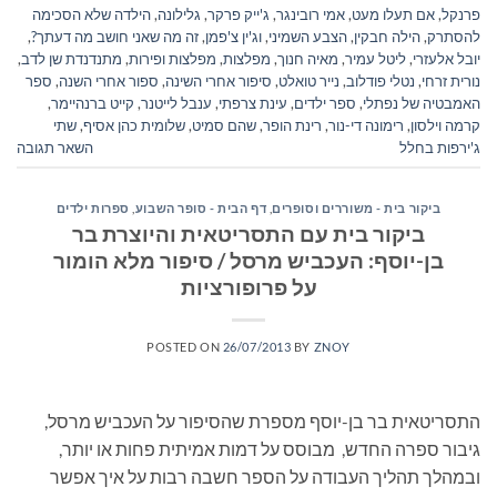
פרנקל
,
אם תעלו מעט
,
אמי רובינגר
,
ג'ייק פרקר
,
גלילונה
,
הילדה שלא הסכימה
להסתרק
,
הילה חבקין
,
הצבע השמיני
,
וג'ין צ'פמן
,
זה מה שאני חושב מה דעתך?
,
יובל אלעזרי
,
ליטל עמיר
,
מאיה חנוך
,
מפלצות
,
מפלצות ופירות
,
מתנדנדת שן לדב
,
נורית זרחי
,
נטלי פודלוב
,
נייר טואלט
,
סיפור אחרי השינה
,
ספור אחרי השנה
,
ספר
האמבטיה של נפתלי
,
ספר ילדים
,
עינת צרפתי
,
ענבל לייטנר
,
קייט ברנהיימר
,
קרמה וילסון
,
רימונה די-נור
,
רינת הופר
,
שהם סמיט
,
שלומית כהן אסיף
,
שתי
ג'ירפות בחלל
השאר תגובה
ביקור בית - משוררים וסופרים
,
דף הבית - סופר השבוע
,
ספרות ילדים
ביקור בית עם התסריטאית והיוצרת בר
בן-יוסף: העכביש מרסל / סיפור מלא הומור
על פרופורציות
POSTED ON
26/07/2013
BY
ZNOY
התסריטאית בר בן-יוסף מספרת שהסיפור על העכביש מרסל,
גיבור ספרה החדש, מבוסס על דמות אמיתית פחות או יותר,
ובמהלך תהליך העבודה על הספר חשבה רבות על איך אפשר