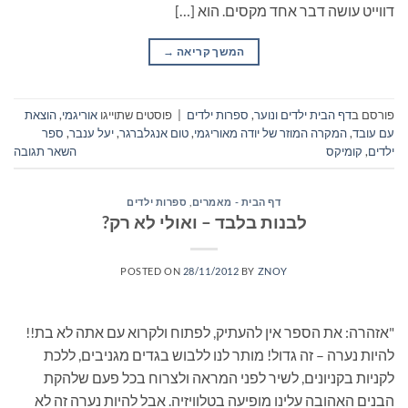
דווייט עושה דבר אחד מקסים. הוא […]
המשך קריאה
→
פורסם ב
דף הבית ילדים ונוער
,
ספרות ילדים
|
פוסטים שתוייגו
אוריגמי
,
הוצאת
עם עובד
,
המקרה המוזר של יודה מאוריגמי
,
טום אנגלברגר
,
יעל ענבר
,
ספר
ילדים
,
קומיקס
השאר תגובה
דף הבית - מאמרים
,
ספרות ילדים
לבנות בלבד – ואולי לא רק?
POSTED ON
28/11/2012
BY
ZNOY
"אזהרה: את הספר אין להעתיק, לפתוח ולקרוא עם אתה לא בת!!
להיות נערה – זה גדול! מותר לנו ללבוש בגדים מגניבים, ללכת
לקניות בקניונים, לשיר לפני המראה ולצרוח בכל פעם שלהקת
הבנים האהובה עלינו מופיעה בטלוויזיה. אבל להיות נערה זה לא