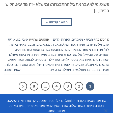
פשוט. מי לא עבר את גיל ההתבגרות? ומי שלא –זה עוד יגיע. הקושי
בבית […]
המשך קריאה
→
פורסם ב
דף הבית - מאמרים
,
ספרות ילדים
|
פוסטים שתוייגו
אייבי ובין
,
אירית
ארב
,
אלינה גורבן
,
אמה וולטון המילטון
,
אנה קמפ
,
אנני ברוז
,
בנות אישי ביותר
,
ג'ולי אנדרוז
,
דני ספרים
,
האחים גרים
,
הוצאת כנרת
,
הוצאת כתר
,
החוקים
הסודיים של אביגייל
,
טל מאי
,
כנרת זמורה ביתן
,
מאירה פירון
,
מדבקות מעולם
הפיות
,
נסיכת פיות כזאת
,
ספר ילדים
,
ספרי ילדות
,
ספרים לבנות
,
עטרה אופק
,
קרנפים לא אוכלים פנקיק
,
רוז קופר
,
רונית רוקאס
,
ריגול חיטוט ושוקו חם
,
רכילות
משירותי הבנות
,
רפנוזל
,
שרה אוגילוי
,
שרה גיב
השאר תגובה
8
…
4
3
2
1
אנו משתמשים בקובצי Cookie כדי להבטיח שנספק לך את חוויית הגלישה
הטובה ביותר באתר שלנו. אם תמשיך להשתמש באתר זה, נניח שאתה
מרוצה ממנו.