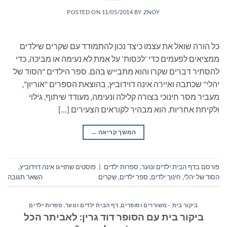
POSTED ON
11/05/2014
BY
ZNOY
כל הורה שואל את עצמו כיצד נכון להתמודד עם שקרים שילדים
ממציאים לפעמים כדי 'לכסות' על אמת לא נעימה או מביכה, כדי
להסתיר דברים שקרו והוא מתבייש בהם. ספר הילדים "הסוד של
יהלי" שכתבה ואיירה אינה דוידוביץ, בהוצאת הספרים "אוריון",
מעביר מסר חינוכי בצורה קלילה ונעימה, מעודד שיתוף, גילוי
ולקיחת אחריות. הוא מבהיר לקוראים הצעירים […]
המשך קריאה
→
פורסם ב
דף הבית ילדים ונוער
,
ספרות ילדים
|
פוסטים שתוייגו
אינה דוידוביץ
,
הסוד של יהלי
,
חינוך ילדים
,
ספר ילדים
,
שקרים
השאר תגובה
ביקור בית - משוררים וסופרים
,
דף הבית ילדים ונוער
,
ספרות ילדים
ביקור בית עם הסופר דוד גרין: לאביתר הכל