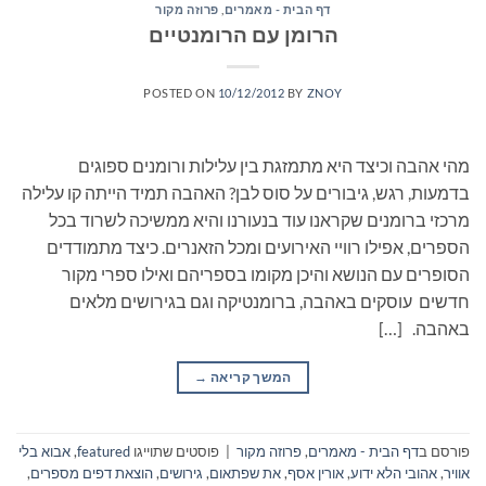
דף הבית - מאמרים
,
פרוזה מקור
הרומן עם הרומנטיים
POSTED ON
10/12/2012
BY
ZNOY
מהי אהבה וכיצד היא מתמזגת בין עלילות ורומנים ספוגים
בדמעות, רגש, גיבורים על סוס לבן? האהבה תמיד הייתה קו עלילה
מרכזי ברומנים שקראנו עוד בנעורנו והיא ממשיכה לשרוד בכל
הספרים, אפילו רוויי האירועים ומכל הזאנרים. כיצד מתמודדים
הסופרים עם הנושא והיכן מקומו בספריהם ואילו ספרי מקור
חדשים עוסקים באהבה, ברומנטיקה וגם בגירושים מלאים
באהבה. […]
המשך קריאה
→
פורסם ב
דף הבית - מאמרים
,
פרוזה מקור
|
פוסטים שתוייגו
featured
,
אבוא בלי
אוויר
,
אהובי הלא ידוע
,
אורין אסף
,
את שפתאום
,
גירושים
,
הוצאת דפים מספרים
,