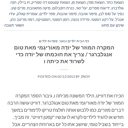
הוצאת כתר
,
הוצאת מודן
,
הוצאת פן
,
הוצאת קונטנטו דה סמריק
,
זיו ביילין
,
חנה
גולדברג
,
ידיעות ספרים
,
יעל ינאי
,
כנרת רוזנבלום
,
מיקה מתאהבת
,
מרים קוץ
,
נסיך על סוס לבן
,
סיפור אהבה
,
סיפור אהבות
,
ספר ילדים
,
עומרית קאלק
,
עידו
אנג'ל
,
על רקע רומנטי
,
פרידה נכונה
,
רומן רומנטי
,
רומנטיקה
,
רמה מרינוב כהן
,
שינקן עם סחוג
השאר תגובה
דף הבית ילדים ונוער
,
ספרות ילדים
המקרה המוזר של יוֹדָה מֵאוֹרִיגָמִי מאת טום
אנגלברגר / צריך את חוכמתו של יוֹדה כדי
לשרוד את כיתה ו
POSTED ON
01/12/2012
BY
ZNOY
הכירו את דווייט, הילד המשונה מכיתה ו, גיבור הספר המקרה
המוזר של יודה מאוריגמי מאת טום אנגלברגר. דווייט עושה הרבה
דברים מוזרים, כמו ללבוש אותה חולצת טריקו ללימודים במשך
חודש או להגיד לילדים לקרוא לו עכשיו "קפטן דווייט". זה מביך,
בייחוד בשביל טומי, שיושב אתו כל יום בארוחת הצהריים. אבל