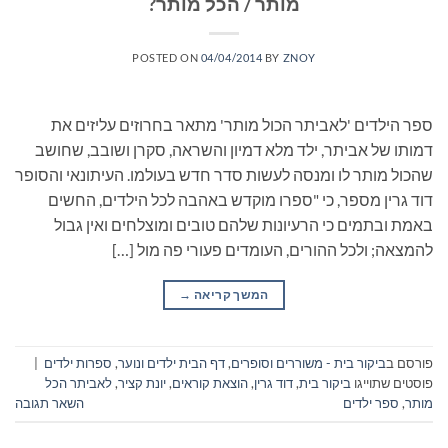
מותר / הכל מותר?
POSTED ON
04/04/2014
BY
ZNOY
ספר הילדים 'לאביתר הכול מותר' מתאר בחרוזים עליזים את
דמותו של אביתר, ילד מלא דמיון והשראה, סקרן ושובב, שחושב
שהכול מותר לו ומנסה לעשות סדר חדש בעולמו. העיתונאי והסופר
דוד גרין מספר, כי "ספרו מוקדש באהבה לכל הילדים, החשים
באמת ובתמים כי הרעיונות שלהם טובים ומוצלחים ואין גבול
להמצאה; ולכל ההורים, העומדים פעורי פה מול […]
המשך קריאה
→
פורסם ב
ביקור בית - משוררים וסופרים
,
דף הבית ילדים ונוער
,
ספרות ילדים
|
פוסטים שתוייגו
ביקור בית
,
דוד גרין
,
הוצאת קוראים
,
יונת קציר
,
לאביתר הכל
מותר
,
ספר ילדים
השאר תגובה