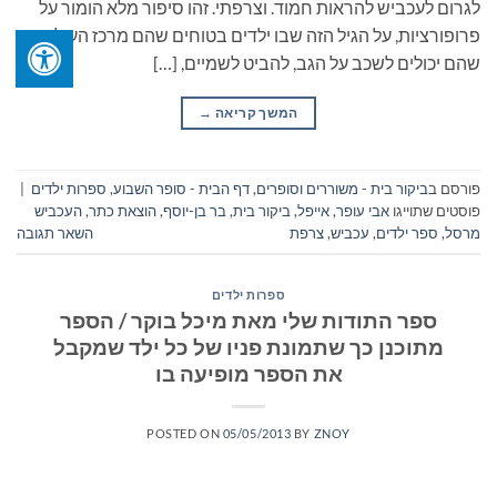
לגרום לעכביש להראות חמוד. וצרפתי. זהו סיפור מלא הומור על
פרופורציות, על הגיל הזה שבו ילדים בטוחים שהם מרכז העולם,
שהם יכולים לשכב על הגב, להביט לשמיים, […]
המשך קריאה
→
פורסם ב
ביקור בית - משוררים וסופרים
,
דף הבית - סופר השבוע
,
ספרות ילדים
|
פוסטים שתוייגו
אבי עופר
,
אייפל
,
ביקור בית
,
בר בן-יוסף
,
הוצאת כתר
,
העכביש
מרסל
,
ספר ילדים
,
עכביש
,
צרפת
השאר תגובה
ספרות ילדים
ספר התודות שלי מאת מיכל בוקר / הספר
מתוכנן כך שתמונת פניו של כל ילד שמקבל
את הספר מופיעה בו
POSTED ON
05/05/2013
BY
ZNOY