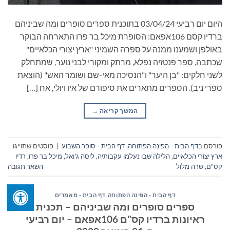
היום יום רביעי 03/04/24 בתוכנית ספרים סופרים ומה שביניהם
ברדיו קסם 106אפאם: הסופרת מיכל בר פרו התארחה הבוקר
באולפן ושמענו ממנה על ספרה השמיני "ארץ יצורי הכלאיים"
שכתבה, ספר פנטזיה נפלא, מרתק ומקורי לבני נוער, שמתחלק
לשני חלקים: "בן היער" ו"הנסיכה מאי-שם ושומר האש" (הוצאת
ספרי ניב). הספרים מתארים את סיפורם של איו ויולי, אח […]
המשך קריאה
→
פורסם ב
דף הבית - הפינה הפתוחה
,
דף הבית - סופר השבוע
|
פוסטים שתוייגו
ארץ יצורי הכלאיים
,
הלילה שבו נעלמו עקבותיה
,
ליסה ג'ואל
,
מיכל בר פרו
,
רדיו
קס"ם
,
שרה מלול
השאר תגובה
דף הבית - הפינה הפתוחה
,
דף הבית - מאמרים
ספרים סופרים ומה שביניהם – תכנית
ראיונות ברדיו קס"ם 106אפאם – יום רביעי