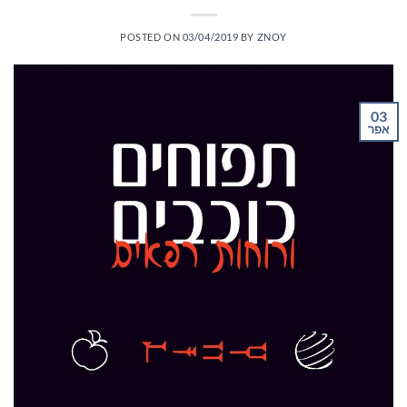
POSTED ON
03/04/2019
BY
ZNOY
03
אפר