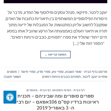
יעקב ליכטר, פיזיקאי, מנהל עסקים ופילוסוף של המדע, מדבר על
היסודות הפילוסופיים המשותפים בין תיאוריות כתובות של האדם,
שמקובל לחשוב עליהן כמתנגשות, על המגבלות של ידיעה מתוך
תורה או תיאור העולם באמצעותה ועל הרקע שהוביל אותו במסע
חיים ייחודי שהוליד את ספרו "תפוחים, כוכבים ורוחות רפאים".
"הספר הזה שלי […]
המשך קריאה
→
פורסם ב
דף הבית - סופר השבוע
,
ספרי עיון, ספרי מדע, ספרי תיעוד
|
פוסטים
שתוייגו
יעקב ליכטר
,
תפוחים כוכבים ורוחות רפאים
השאר תגובה
דף הבית - הפינה הפתוחה
,
דף הבית - מאמרים
ספרים סופרים ומה שביניהם – תכנית
ראיונות ברדיו קס"ם 106אפאם – יום רביעי
ה- 3 באפריל 2019