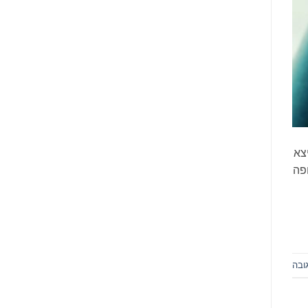
צא
ופה
ובה