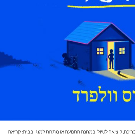
ריכה, ליציאה לטיול, במחנה התנועה או מתחת למזגן בבית: קריאה