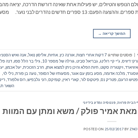
ם הנופש והטיולים, יש פעילות אחת שאינה דורשת הדרכה, יציאה מהב
ונסיעה, התארגנות ממושכת ואפילו שיחה: קריאת ספרים. וההצעה הפעם: 13 ספרים חדשים נהדרים לבני נוער. מסע
המשך קריאה
→
|
פוסטים שתוייגו
7 דקות אחרי חצות
,
אורנה כץ
,
אחיות
,
אליסון נואל
,
אנה ואיש הסנוני
רקי דיוויס
,
ג'יי קיי רולינג
,
גבריאל סביט
,
גורלה של מספר 10
,
גילי בר הלל סמו
,
דנה פלג
איוויארד
,
ויקטוריה סקוט
,
חיות הפלא והיכן ניתן למצוא אותן
,
חרב הזכוכית
,
יעל אכמון
,
יע
אוסגרד
,
מלכה אדומה
,
מסע בזמן עם אוגר
,
מסעותיו של הסופר
,
נועה בן פורת
,
נילי לוי
,
פטיש הרעם
,
פטריק נס
,
פיטקוס לור
,
קארי ראיין
,
קומיקס
,
רוני גלבפיש
,
רוס וולפורד
,
ריינ
השאר תג
 הבית פרוזה
,
פנטסיה ומדע בידיוני
 מאת אמיר פולק / משא ומתן עם המוות
POSTED ON
25/02/2017
BY
ZNO