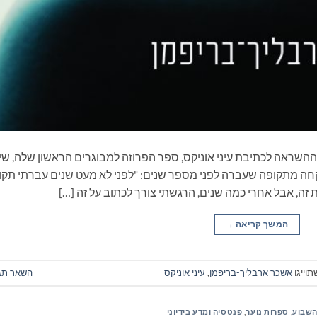
שראה לכתיבת עיני אוניקס, ספר הפרוזה למבוגרים הראשון שלה, שי
וער, לקחה מתקופה שעברה לפני מספר שנים: "לפני לא מעט שנים עברתי תק
ת זה, אבל אחרי כמה שנים, הרגשתי צורך לכתוב על זה […]
המשך קריאה
→
וייגו
אשכר ארבליך-בריפמן
,
עיני אוניקס
השאר תג
השבוע
,
ספרות נוער
,
פנטסיה ומדע בידיוני