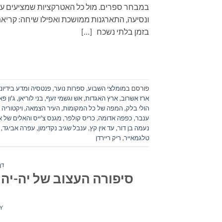
במבחר ספרים. מול כל האטרקציות שמציעים עול
בזמן בלתי נשכח […]
פורסם ב
מומלצי השבוע
,
ספרות נוער
,
פנטסיה ומדע בידיוני
ארז אשרוב
,
ארץ האגדות
,
אש וגשמי זעף
,
בני לוריאן
,
ג'ון פא
הולי בלק
,
המפה של כל המקומות
,
העיר הצמאה
,
ויקטוריה 
ענבר
,
כפפה אדומה
,
כריס קולפר
,
מגנס צ'ייס והאלים של 
נעמה בן דור
,
עד אין קץ
,
ענבל שגיב נקדימון
,
עפרה אביגד
,
טלגמאייר
,
ריק ריירדן
דף
סיפורה העצוב של יה-יה
Y