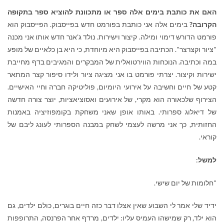
האם את כותבת בימים אלה ספר או מתכוונת להוציא ספר בתקופה
הקרובה?
בימים אלה אני כותבת בפורמט חדש בפייסבוק. הפייסבוק הוא
פורמט הדורש דימוי ומילה. קיצור וישירות. נולד ג'אנר חדש אותו אני מכנה
"ציור וקצרצר". הכתיבה בפייסבוק היא מיוחדת, כי היא בן כלאיים של מופע
במה וכתיבה. הנוכחות הווירטואלית של המבקרים והמגיבים בדף מחייבת
ישירות וקיצור. יצרתי פורמט בו אני מציגה ציור ולידו סיפור קצר המתאר
קטע של חיים וחשיבה על אירועי היומיום, פוליטיקה חברה וחיי האישיים.
הצירוף שלכאורה הוא מקרי, של אירועים ואסוציאציות, יוצר צורה חדשה
של דיאלוג ספרותי. באותו אופן שאני משחקת בקומפוזיציה באמנות
החזותית, כך אני מרשה לעצמי לשחק במבנה הספרותי לעונג ליבם של
קוראי.
למשל
:
"חלומות של יום שישי.
ידיד שלי אמר לי השבוע שאין אצלו דבר כזה חיים בוגרים, כולם ילדים, גם
הוא ילד, רק שמישהו העמיס עליו: ילדים, מרדף אחר הפרנסה, התרופפות