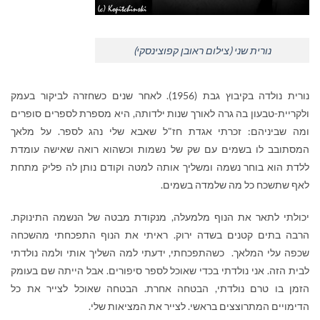
נורית שני (צילום ראובן קפוצינסקי)
נורית נולדה בקיבוץ גבת (1956). לאחר שנים כשחזרה לביקור בעמק
ולקריית-טבעון בה גרה לאורך שנות ילדותה, היא מספרת לספרים סופרים
ומה שביניהם: זכרתי אגדת חז"ל שאבא שלי נהג לספר. על מלאך
המסתובב לו בשמים עם שק של נשמות וכשהוא רואה שאישה עומדת
ללדת הוא בוחר נשמה ומשליך אותה למטה וקודם נותן לה פליק מתחת
לאף שתשכח כל מה שלמדה בשמים.
יכולתי לתאר את הנוף מלמעלה, מנקודת מבטה של הנשמה התינוקת.
הרבה בתים קטנים בשדה ירוק. ראיתי את הנוף התפכחתי מהשכחה
שכפה עלי המלאך. כשהתפכחתי, ידעתי למה השליך אותי ולמה נולדתי
לבית הזה. אני נולדתי בכדי שאוכל לספר סיפורים. אבל הייתה שם בעומק
הזמן בו טרם נולדתי, הבטחה אחרת. הבטחה שאוכל לצייר את כל
הדימויים המתרוצצים בראשי. לצייר את המציאות שלי.