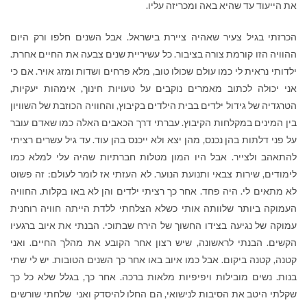
את הייעוד עד שהיא באה ומכריזה עליו.
הכרזתי בגיל צעיר שאהיה ציירת בישראל. אבל השנים חלפו ורק היום
ההוויה הזו קורמת צורה בציבור. כל עשיריית שנים צבעה את החיים אחרת.
ילדותי נראית לי כמו עולם שכולו טוב, מלא פרחים ושדות ומזג אויר. אם כי
אני יכולה לכתוב מאמרים נוקבים על טעויות חינוך, אימהות יעקיות,
הטרגדיה של גידול ילדים בבית הילדים בקיבוץ, והחוויה הכוזבת של השוויון
בין המינים במקלחות הקיבוץ. עברתי דרך הכאבים האלה כמו שאדם עובר
על פני דלתות בהן נכנס, מהן יצא ולא ייכנס בהן עוד. עד גיל עשרים רציתי
להתאהב ולצייר. אבל היו המון מטלות חברתיות שהיה עלי למלא כמו
לימודים, שירות צבאי ותנועת הנוער. לא העזתי אז לומר לעולם: זה פשוט
לא מתאים לי. היה פחד. אחר כך רציתי ילדים והן לא באו בקלות. החוויה
העמוקה ביותר שלוותה אותי כשלא הצלחתי ללדת הייתה חוויה רוחנית
עמוקה של נגיעה בצידו החשוך של הירח שבתוכי. הבנתי את איוב ברגעיו
הקשים. הבנתי לראשונה, שיש רצון אחר הקובע את מהלך החיים. ואני
קטנה, קטנה ביקום. אבל כמו איוב באו אחר כך השנים הטובות. יש לי שתי
בנות. נשים מובילות ויפיפיות מלאות ברכה. אחר כך, בגלל שלא כל כך
שקלתי היטב את הסיבות לנישואי, הם החלו להיסדק ואני שלחתי שורשים