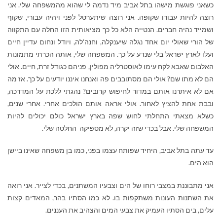
כשאני פוגשת מישהו בתל אביב מיד נדמה לי שהוא מהמשפחה שלי. אני
רוצה להיות עבורו שקופה. אני רוצה שיתערטל לפני ויהיה עבורי, שקוף
ושמייד נהיה חברים. הנטייה הלא כל כך מציאותית הזו החלה עם התקווה
של הורי שאולי יום אחד נגלה שיענקלה, וחנה'לה, ויודל ונחום עדיין חיים
ועלו לארץ ישראל בלי שנדע על כך. המשפחה שלי, אותה הכרתי מתמונות
האלבום שאבא לקח עימו לאוסטרליה מפולין, פניהם כגודל זרת, חיים. אולי
הם לא מתו שם? אולי הם מסתובבים פה ואנחנו איננו יודעים על כך. אז מה
אם לא איתרנו אותם במדור לחיפוש קרובים? נהגתי ללכת על המדרכה,
ובבת אחת להציץ לאחור. אולי אראה אותם הולכים אחרי. אחרי שנים,
כשלא מצאתי התחלתי לחוש שפה בארץ ישראל כולם יכולים להיות
המשפחה שלי. אבל בכדי שזה יקרה, לא מספיקה החלטה שלי.
עד עתה בתל אביב, היחיד שפותח עצמו בפני, כמו בן משפחה שאינו ביישן
הוא הים.
אני מתבוננת במצבי רוחו של הים וצבעיו המשתנים, בכדי לצייר. אני רואה
את השתנות העונות משתקפות בו. לא כמו הסתיו בהר, המאדים קצות
עלים, בים הסתיו העמיק את צבעי המים והצהיב את העננים.