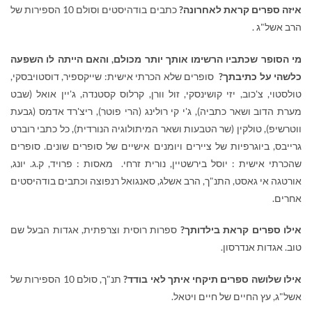
איזה ספרים קראת לאחרונה?
כתבים בודהיסטים וסולם 10 הספירות של
הרב אשל"ג .
מי הסופר שכתביו הרשימו אותך יותר מכולם, והאם הייתה לו השפעה
כלשהי על כתיבתך?
סופרים שלא הכרתי אישית: שייקספיר, דוסטויבסקי,
טולסטוי, צ'כוב, יזי קושינסקי, זול וורן, קרלוס קסטנדה, ג'יין אואל (שבט
מערת הדוב ושאר כתביה), ג'י קי רולינג (הרי פוטר), ריצ'רד אדמס (גבעת
ווטרשיפ), טולקין (שר הטבעות ושאר המיתולוגיה הנורדית), כל כתבי רוברט
גרייבס, ביוגרפיות של ציירים ויומנים אישיים של סופרים שונים. סופרים
שהכרתי אישית : יוסל בירשטיין, נורית זרחי.
מאסות : פרויד, ק.ג. יונג,
אורטגה אי גאסט, התנ"ך, הרב אשלג, סאנגואל רנפוצה וכתבים בודהיסטים
אחרים.
אילו ספרים קראת בילדותך?
ספרות רוסית וצרפתית, אגדות הבעל שם
טוב. אגדות אנדרסון.
אילו שלושה ספרים תיקחי איתך לאי בודד?
תנ"ך, סולם 10 הספירות של
אשל"ג, עץ החיים של חיים ויטאל.