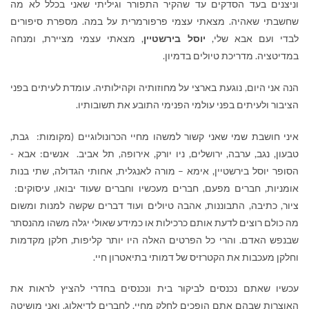
וניצנים בעד הסדקים עד שהקיר התפורר וגיליתי שאני בכלל לא מה
שחשבתי שאהיה. מצאתי עצמי פרפורמרית על במה. מספרת סיפורים
לבדי ועם אבא שלי,
יוסל בירשטיין
, מצאתי עצמי מציירת, ומנחה
במדיטציה. מדריכת טיולים בדמיון.
הנה אני היום, נוגעת בארצי על מחוזותיה וקהילותיה. עומדת לעיתים בפני
הציבור ולעיתים בפני עולמי הפנימי התובע את תשובותיו.
איני חושבת שמי שאני קשור למשהו מחיי הכרונולוגיים (מקומות: גבת,
טבעון, נגב, ערבה, ירושלים, ניו יורק, אירופה, תל אביב. אנשים: אבא -
הסופר יוסל בירשטיין, אימא – מורה לאנגלית, אחותי הגדולה, שתי בנות
אומניות, חברים מפעם, חברים מעכשיו וחברים שעוד יבואו, עיסוקים:
ציור, כתיבה, התבוננות, אהבה טיולים ועוד דברים שקשה למנות ומשום
מה כולם רוצים לדעת אותם כרכילות או כמידע שאולי יגלה משהו מהנסתר
שבנפש האדם. והרי כל הפרטים האלה היו יותר קליפות, חלקן מקדמות
וחלקן מעכבות את הקטרזיס של דמותי בתיאטרון חיי.
עכשיו שאתם נכנסים לביקור בית ונכנסים בחדרי להציץ לראות את
האוצרות שבהם אתם הופכים לחלק מחיי, לחברים לדיאלוג. ואני מושיטה