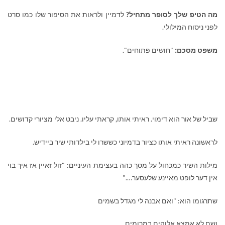
מה הטיפ שלך לסופר מתחיל?
לדמיין ולראות את הסיפור שלו כמו סרט
לפני ניסוח המילולי.
:
משפט מסכם
"חושים פתוחים".
שביל של אור הוא דימוי. ראיתי אותו, קראתי עליו. ניבט אלי מציורי קדושים.
לראשונה ראיתי אותו כציור בדמיוני כששרו לי בילדותי שיר ביידיש.
מילות השיר כמכחול על מסך כהה בעצימת העיניים: "זול זאיין אז איך בוי
אין דער לופט מאיינע שלעסער…."
שתרגומו הוא: "ואם אבנה לי מגדל בשמים
ושם לא אמצא אלוהים במרומים