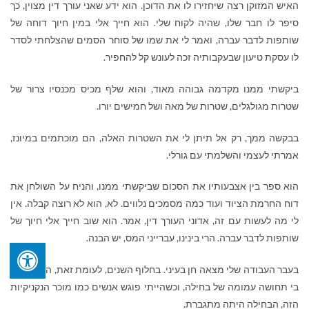
האיש המזוקן רצה שיחזירו לו את הדוכן. הוא ידע שאני עורך דין מצוין, כך
סיפר לו חבר שלו, שהיה לקוח שלי. הוא חייך אלי במין חיוך דוחה של
שותפות לדבר עברה, ואמר לי את שמו של סוחר הסמים שהצלחתי לסדר
לו עסקת טיעון שבעקבותיה זכה לעונש קל להחפיר.
ביקשתי ממנו מקדמה גבוהה מאוד, והוא שלף מכיס מכנסיו צרור של
שטרות מגולגלים, שטרות של מאה ושל חמישים יורו.
בבקשה ממך, רק אל תיתן לי את השטרות האלה, הם מוכתמים במיונז,
אמרתי לעצמי והשלמתי עם גורלי.
הוא ספר בין אצבעותיו את הסכום שביקשתי ממנו, והניח על השולחן את
דוח החרמת הציוד ועוד כמה מסמכים נלווים. לא, הוא לא רוצה קבלה. אין
לי מה לעשות עם זה, אדוני העורך דין, אמר. הוא שוב חייך אלי חיוך של
שותפות לדבר עברה. הרי בינינו, עברייני המס, יש הבנה.
בעבר העבודה שלי מצאה חן בעיני. בחלוף השנים, לעומת זאת, היא עוררה
בי תחושה עמומה של בחילה, וכשהייתי פוגש אנשים כמו מוכר הנקניקיות
הזה, הבחילה היתה מתגברת.