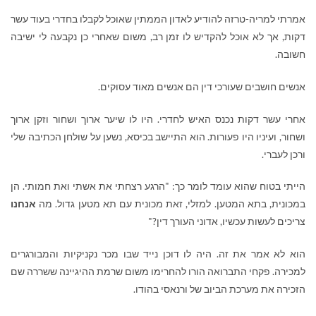
אמרתי למריה-טרזה להודיע לאדון הממתין שאוכל לקבלו בחדרי בעוד עשר
דקות, אך לא אוכל להקדיש לו זמן רב, משום שאחרי כן נקבעה לי ישיבה
חשובה.
אנשים חושבים שעורכי דין הם אנשים מאוד עסוקים.
אחרי עשר דקות נכנס האיש לחדרי. היו לו שיער ארוך ושחור וזקן ארוך
ושחור, ועיניו היו פעורות. הוא התיישב בכיסא, נשען על שולחן הכתיבה שלי
ורכן לעברי.
הייתי בטוח שהוא עומד לומר כך: "הרגע רצחתי את אשתי ואת חמותי. הן
במכונית, בתא המטען. למזלי, זאת מכונית עם תא מטען גדול. מה
אנחנו
צריכים לעשות עכשיו, אדוני העורך דין?"
הוא לא אמר את זה. היה לו דוכן נייד שבו מכר נקניקיות והמבורגרים
למכירה. פקחי התברואה הורו להחרימו משום שרמת ההיגיינה ששררה שם
הזכירה את מערכת הביוב של ורנאסי בהודו.