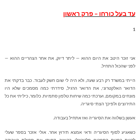
עד בעל כורחו – פרק ראשון
1
אני זוכר היטב את היום ההוא — ליתר דיוק, את אחר הצהריים ההוא —
לפני שהכול התחיל.
הייתי במשרד רק רבע שעה, ולא היה לי שום חשק לעבוד. כבר בדקתי את
הדואר האלקטרוני, את הדואר הרגיל, סידרתי כמה מסמכים שלא היו
מונחים במקומם, וערכתי כמה שיחות טלפון סתמיות. כלומר, כיליתי את כל
התירוצים ולפיכך הצתִּי סיגריה.
אעשן בשלווה את הסיגריה ואז אתחיל בעבודה.
כשאגיע לסוף הסיגריה ודאי אמצא תירוץ אחר. אולי אזכר בספר שעלי
לקנות בחנות הספרים פֶלטרינֶלי. בקיצור, דחיתי את תחילת העבודה