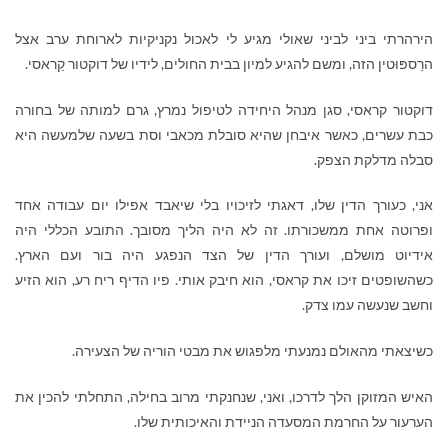
הירהרתי ביני לביני שאולי מגיע לי לאכול נקניקיות לארוחת ערב אצל
הרַספּוּטין הזה, ומשם להגיע למיון בבית החולים, לידיו של דוקטור קַראסי.
דוקטור קראסי, סגן מנהל היחידה לטיפול נמרץ, גרם למותה של בחורה
כבת עשרים, כאשר איבחן שהיא סובלת מכאבי וסת בשעה שלמעשה היא
סבלה מדלקת הצפק.
אני, כעורך הדין שלו, דאגתי לזיכויו בלי שיאבד אפילו יום עבודה אחד
ופרוטה אחת ממשכורתו. זה לא היה הליך מסובך. התובע הכללי היה
אידיוט מושלם, ועורך הדין של הצד הנפגע היה בור ועם הארץ.
כשהשופטים זיכו את קראסי, הוא חיבק אותי. פיו הדיף ריח רע, הוא הזיע
וחשב שנעשה עמו צדק.
כשיצאתי מהאולם נמנעתי מלפגוש את מבטי הוריה של הצעירה.
האיש המזוקן הלך לדרכו, ואני, שנחנקתי מרוב בחילה, התחלתי להכין את
הערעור על החרמת המסעדה הניידת והאיכותית שלו.