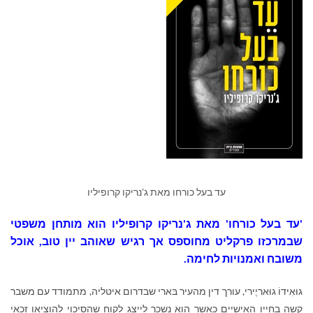
עד בעל כורחו מאת ג'נריקו קרופיליו
'עד בעל כורחו' מאת ג'נריקו קרופיליו הוא מותחן משפטי
שבמרכזו פרקליט מחוספס אך רגיש שאוהב יין טוב, אוכל
משובח ואמנויות לחימה.
גוּאִידוֹ גוּאריֶירי, עורך דין מהעיר בּארי שבדרום איטליה, מתמודד עם משבר
קשה בחייו האישיים כאשר הוא נשכר לייצג לקוח שהסיכוי להוציאו זכאי