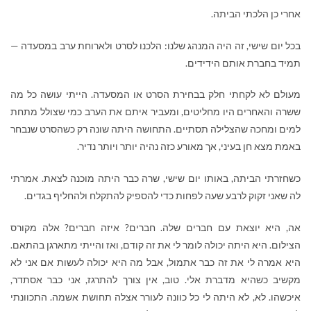
אחרי כן הלכתי הביתה.
בכל יום שישי, זה היה המנהג שלנו: הלכנו לסרט ולארוחת ערב במסעדה —
תמיד בחברת אותם הידידים.
מעולם לא לקחתי חלק בבחירת הסרט או המסעדה. הייתי עושה כל מה
ששרה והאחרים היו מחליטים, ומעביר איתם את הערב כמי שצולל מתחת
למים ומחכה שהצלילה תסתיים. התחושה היתה שונה רק כשהסרט שנבחר
באמת מצא חן בעיני, אך מאורע כזה נהיה יותר ויותר נדיר.
כשחזרתי הביתה, באותו יום שישי, שרה כבר היתה מוכנה לצאת. אמרתי
לה שאני זקוק לרבע שעה לפחות כדי להספיק להתקלח ולהחליף בגדים.
אה, היא יוצאת עם חברים שלה. חברים? איזה חברים? אלה מקורס
הצילום. היא היתה יכולה לומר לי את זה קודם, ואז והייתי מתארגן בהתאם.
היא אמרה לי את זה כבר אתמול, אבל מה היא יכולה לעשות אם אני לא
מקשיב כשהיא מדברת אלי. טוב, אין צורך להתרגז, אני כבר אסתדר,
איכשהו. לא, לא היתה לי כל כוונה לעורר אצלה תחושת אשמה. התכוונתי