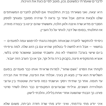
לדברים שאמרתי כפשוטם. נכון, מוטב לסיים כעת את הוויכוח.
היא יצאה, ואני נשארתי בבית. התלבטתי אם לטלפן לחברים המשותפים
שלנו ולצאת איתם. אבל אחר כך נראה לי שיהיה מסובך ומגוחך לספק
הסברים מדוע שרה איננה ולאן הלכה, וחששתי שהם יביטו בי בצורה מוזרה,
אז החלטתי, בסופו של דבר, לוותר על כל העניין.
ניסיתי להתקשר לחברה שבאותה תקופה נהגתי להיפגש עמה לפעמים —
בחשאי — אבל היא לחשה לי בטלפון שהיא עם בן הזוג שלה. למה ציפיתי
ביום שישי בערב? הרגשתי לא נוח, וחשבתי שמוטב שאשכור סרט בלשי,
אוציא מהמקפיא פיצה, בקבוק בירה גדול וקר, וכך או כך הערב הזה יעבור.
לקחתי את הסרט "גשם שחור", למרות שראיתי אותו כבר פעמיים. בפעם
השלישית הוא עדיין מצא חן בעיני. אכלתי את הפיצה, שתיתי את הבירה
עד תומה. אחר כך שתיתי ויסקי ועישנתי כמה סיגריות. שוטטתי בין ערוצי
הטלוויזיה השונים, וגיליתי שבערוצים המקומיים כבר החלו לשדר סרטי
פורנו. כך הבנתי שהשעה אחרי אחת בלילה, והלכתי לישון.
איני יודע מתי נרדמתי, ואיני יודע מתי שרה חזרה הביתה, משום שלא