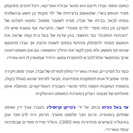
כמעט אפסי. עבּדו תיאַם הוא מהגר עבודה אפריקאי, רוכל חופים מפוקפק
מעיר הנופש בארי, שמואשם ברציחתו של ילד מקומי בן תשע ובהשלכת
גופתו לבאר. בביתו של עבּדו, מורה לשעבר מסנגל, נמצאו תצלום של
הקורבן וכן כמה ספרי ילדים מעוררי חשד. התביעה אף טוענת שיש לה
"הוכחות חותכות" נגד החשוד, בהן עדות של בעל בית קפה שראה את
הנאשם ממהר להסתלק מהחוף בסמוך לשעת הרצח. אך עבּדו מתעקש
שהוא חף מפשע, ולא מוכן לקצר את ההליך המשפטי, גם אם משפט ראווה
ארוך ומתוקשר עלול להביא להחמרת עונשו. היחיד שמאמין לו הוא גואידו.
כנגד כל הסיכויים, גואידו גואריירי נחלץ לעזרתו של עבּדו, ועורך מסע חקירה
פרטי שמוביל אותו למסקנות מפתיעות. מבעד לסיפור שהוא מגולל בקולו,
נחשפת הגזענות הקשה כלפי מהגרי העבודה האפריקאים, ומתגלֶה אופן
פעולתם של מנגנוני הצדק במערכת המשפט האיטלקית.
עד בעל כורחו
נכתב על ידי
ג'נריקו קרופיליו
, בעברו עורך דין ושופט
שנלחם במאפיה, וכיום חבר פלמנט מוערך. הרומן היה לרב-מכר ענק
באיטליה (כשישים מהדורות מאז 2002!), והוליד סדרת ספרים שבמרכזה
עומד גואריירי.