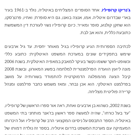
גַ'נריקוֹ קַרוֹפיליוֹ
, אחד הסופרים המצליחים באיטליה, נולד ב-1961 בעיר
בּארי שבדרום איטליה. אמו, אנצה בואנו, גם היא סופרת; ואחיו, פרנצ'סקו,
הוא שחקן קולנוע, סופר ומאייר. כיום קרופיליו נשוי לעורכת דין המשמשת
כתובעת כללית, והוא אב לבת.
לכתיבה הספרותית הגיע קרופיליו בגיל מאוחר יחסית. עד גיל ארבעים
שימש בתפקידים שונים במערכת המשפט האיטלקית: כתובע כללי
וכשופט-חוקר ששמו נקשר בעיקר למאבק במאפיה האיטלקית. בשנת 2006
מונה ליועץ הוועדה הפרלמנטרית למלחמה בפשע המאורגן, ובשנת 2008
קיבל הצעה מהמפלגה הדמוקרטית להתמודד בשורותיה על מושב
בפרלמנט האיטלקי. הוא אכן נבחר, ומאז משמש כחבר פרלמנט ומנהל
קריירה פוליטית מצליחה.
בשנת 2002, כשהוא בן ארבעים ואחת, ראה אור ספרו הראשון של קרופיליו,
"עד בעל כורחו", שהיה למעשה ספר ראשון בז'אנר מותחני בתי המשפט
באיטליה. הספר התבסס על ניסיונו המקצועי הרב של קרופיליו ועל היכרותו
המעמיקה עם מערכת המשפט בדרום איטליה. בספר זה נולדה דמותו של