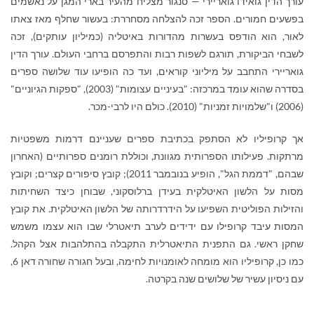
עורך הדין גואידו גואריירי — סנגור מצליח מהעיר בארי המגן על נאשמים
בפשעים חמורים. הספר זכה להצלחה מסחררת: בעשור שחלף מאז צאתו
לאור, הוא הודפס בעשרות מהדורות באיטליה (כמיליון עותקים), זכה
לשבחי הביקורת, תורגם לשפות רבות והתפרסם ברחבי העולם. עורך הדין
גואריירי התחבב על מיליוני קוראים, ועד כה הופיעו עוד שלושה ספרים
בסדרה שהוא עומד במרכזה: "בעיניים עצומות" (2003), "ספקות הגיוניים"
(2006) ו"שלמויות זמניות" (2010). כולם היו לרבי-מכר.
אך קרופיליו לא הסתפק בכתיבת ספרים שעניינם דרמות משפטיות
מרתקות. פעילותו הספרותית מגוונת, וכוללת רומנים ספרותיים (האחרון
שבהם, "דממת הגל", הופיע בנובמבר 2011); קובץ סיפורים קצרים; וקובץ
מסות על הלשון האיטלקית בעידן ברלוסקוני, שבוחן כיצד השחיתות
והזילות הפוליטית השפיעו על הידרדרותה של הלשון האיטלקית. את קובץ
המסות עיבד קרופילו עם ידידים לערב תיאטרלי שבו הוא עצמו משמש
שחקן ראשי. גם התפנית התיאטרלית התקבלה בהתלהבות אצל הקהל.
כמו כן, קרופיליו הוא מומחה לאומנויות לחימה, ובעל חגורה שחורה דאן 6,
עם ניסיון עשיר של שלושים שנה בקרטה.