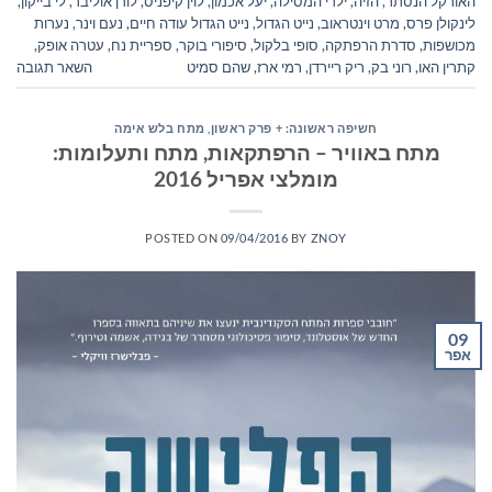
האורקל הנסתר
,
הזיה
,
ילדי המסילה
,
יעל אכמון
,
לוין קיפניס
,
לורן אוליבר
,
לי בייקון
,
לינקולן פרס
,
מרט וינטראוב
,
נייט הגדול
,
נייט הגדול עודה חיים
,
נעם וינר
,
נערות
מכושפות
,
סדרת הרפתקה
,
סופי בלקול
,
סיפורי בוקר
,
ספריית נח
,
עטרה אופק
,
קתרין האו
,
רוני בק
,
ריק ריירדן
,
רמי ארז
,
שהם סמיט
השאר תגובה
חשיפה ראשונה: + פרק ראשון
,
מתח בלש אימה
מתח באוויר – הרפתקאות, מתח ותעלומות:
מומלצי אפריל 2016
POSTED ON
09/04/2016
BY
ZNOY
09
אפר