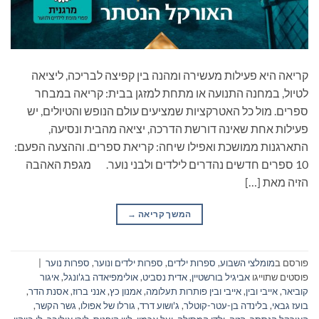
קריאה היא פעילות מעשירה ומהנה בין קפיצה לבריכה, ליציאה
לטיול, במחנה התנועה או מתחת למזגן בבית: קריאה במבחר
ספרים. מול כל האטרקציות שמציעים עולם הנופש והטיולים, יש
פעילות אחת שאינה דורשת הדרכה, יציאה מהבית ונסיעה,
התארגנות ממושכת ואפילו שיחה: קריאת ספרים. וההצעה הפעם:
10 ספרים חדשים נהדרים לילדים ולבני נוער. מגפת האהבה
הזיה מאת […]
המשך קריאה
→
פורסם ב
מומלצי השבוע
,
ספרות ילדים
,
ספרות ילדים ונוער
,
ספרות נוער
|
פוסטים שתוייגו
אביגיל בורשטיין
,
אדית נסביט
,
אולימפיאדה בג'ונגל
,
איגור
קוביאר
,
אייבי ובין
,
אייבי ובין פותרות תעלומה
,
אמנון כץ
,
אנני ברוז
,
אסנת הדר
,
בועז גבאי
,
בלינדה בן-עטר-קוטלר
,
ג'ושוע דרד
,
גורלו של אפולו
,
גשר הקשר
,