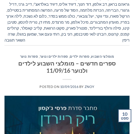
גראהם בראון
,
דב אלפון
,
דוד חנוך
,
דיוויד אליס
,
דיוויד באלדאצ'י
,
דייב גרני
,
דריל
גרגורי
,
הבריחה
,
הכרזת מלחמה
,
הסוד של פרעה
,
הפרשה המסתורית בסטיילס
,
הרקול פוארו
,
ונדי ווקר
,
יעל צובארי
,
כולנו ממש בסדר
,
כלום לא נשכח
,
לילה ארוך
בפריז
,
מועדון המתבגרים
,
מיכל אלפון
,
מר מרצדס
,
מתיו דן
,
נורית לוינסון
,
סטיבן
קינג
,
סילה ורולף בוריילינד
,
סנטרל פארק
,
סקוט הרוואת
,
קלייב קאסלר
,
קרוליים
קפנס
,
קרונוס
,
רוברט לואי סטיבנסון
,
רוני בק
,
רותי ונעם אור
,
שמעון בוזגלו
,
שרה
ריפין
השאר תגובה
מומלצי השבוע
,
ספרות ילדים
,
ספרות ילדים ונוער
,
ספרות נוער
ספרים חדשים – מומלצי השבוע לילדים
ולנוער 11/09/16
POSTED ON
10/09/2016
BY
ZNOY
10
ספט