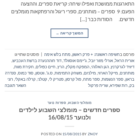
התארגנות ממושכת ואפילו שיחה: קריאת ספרים. וההצעה
הפעם: 9 ספרים – מותחנים, ספרי ריגול והרפתקאות מומלצים
חדשים. הסודות כבר […]
המשך קריאה
→
פורסם ב
חשיפה ראשונה: + פרק ראשון
,
מתח בלש אימה
|
פוסטים שתוייגו
אורית הראל
,
אורלי מזור יובל
,
ג'יימס אוסוולד
,
דוד חוההנערה ברשת העכביש
,
דיוויד לגרקרנץ
,
הגן האלוהי
,
המפקח מקלין
,
הרץ
,
חיים כפולים
,
חקירת מוות
,
מותחנים
,
מייקל הארווי
,
מילניום
,
משחק התמימות
,
ס.ג'. ווטסון
,
סוד כמוס
,
סנדרה
בראון
,
ספר הנשמות
,
ספר מתח
,
פול קרסון
,
פטריק לי
,
קטלני
,
קרלה באקלי
,
רוני
בק
,
רות שפירא
,
שרית פרקול
השאר תגובה
מומלצי השבוע
,
ספרות נוער
ספרים חדשים – מומלצי השבוע לילדים
ולנוער 16/08/15
POSTED ON
15/08/2015
BY
ZNOY