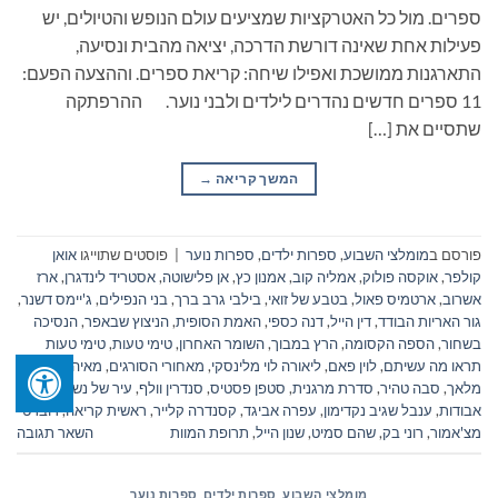
ספרים. מול כל האטרקציות שמציעים עולם הנופש והטיולים, יש
פעילות אחת שאינה דורשת הדרכה, יציאה מהבית ונסיעה,
התארגנות ממושכת ואפילו שיחה: קריאת ספרים. וההצעה הפעם:
11 ספרים חדשים נהדרים לילדים ולבני נוער. ההרפתקה
שתסיים את […]
המשך קריאה
→
פורסם ב
מומלצי השבוע
,
ספרות ילדים
,
ספרות נוער
|
פוסטים שתוייגו
אואן
קולפר
,
אוקסה פולוק
,
אמליה קוב
,
אמנון כץ
,
אן פלישוטה
,
אסטריד לינדגרן
,
ארז
אשרוב
,
ארטמיס פאול
,
בטבע של זואי
,
בילבי גרב ברך
,
בני הנפילים
,
ג'יימס דשנר
,
גור האריות הבודד
,
דין הייל
,
דנה כספי
,
האמת הסופית
,
הניצוץ שבאפר
,
הנסיכה
בשחור
,
הספה הקסומה
,
הרץ במבוך
,
השומר האחרון
,
טימי טעות
,
טימי טעות
תראו מה עשיתם
,
לוין פאם
,
ליאורה לוי מלינסקי
,
מאחורי הסורגים
,
מאיה עוזיאל
,
מלאך
,
סבה טהיר
,
סדרת מרגנית
,
סטפן פסטיס
,
סנדרין וולף
,
עיר של נשמות
אבודות
,
ענבל שגיב נקדימון
,
עפרה אביגד
,
קסנדרה קלייר
,
ראשית קריאה
,
רוברט
מצ'אמור
,
רוני בק
,
שהם סמיט
,
שנון הייל
,
תרופת המוות
השאר תגובה
מומלצי השבוע
,
ספרות ילדים
,
ספרות נוער