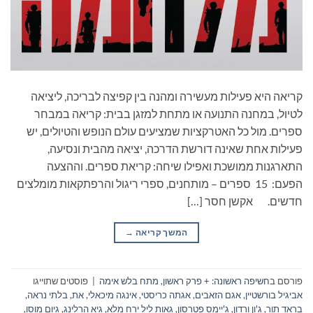
קריאה היא פעילות מעשירה ומהנה בין קפיצה לבריכה, ליציאה
לטיול, במחנה התנועה או מתחת למזגן בבית: קריאה במבחר
ספרים. מול כל האטרקציות שמציעים עולם הנופש והטיולים, יש
פעילות אחת שאינה דורשת הדרכה, יציאה מהבית ונסיעה,
התארגנות ממושכת ואפילו שיחה: קריאת ספרים. וההצעה
הפעם: 15 ספרים – מותחנים, ספרי ריגול והרפתקאות מומלצים
חדשים. אקשן חסר […]
המשך קריאה
→
פורסם ב
חשיפה ראשונה: + פרק ראשון
,
מתח בלש אימה
|
פוסטים שתוייגו
אביגיל בורשטיין
,
אגם הזאבים
,
אגתה כריסטי
,
אינגה מיכאלי
,
את
,
בלתי נראה
,
בראד תור
,
ג'ון ורדון
,
ג'יימס פטרסון
,
גאות ליל ירח מלא
,
גיא הרלינג
,
גיום מוסו
,