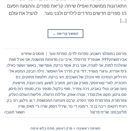
התארגנות ממושכת ואפילו שיחה: קריאת ספרים. וההצעה הפעם
15 ספרים חדשים נהדרים לילדים ולבני נוער. להציל את עולם
[…]
המשך קריאה
→
פורסם ב
מומלצי השבוע
,
ספרות ילדים
,
ספרות נוער
|
פוסטים שתוייגו
אבירמשחק999
,
אוטפריד פרויסלר
,
אייבי ובין מדווחות מהשטח
,
אני וארל וזאת
שהולכת למות
,
אני לוטרה
,
אנני ברוז
,
אסף ברקת
,
אסף שור
,
באושר ועושר כאילו
,
ג'סי אנדרוז
,
גרגורי מגווייר
,
דודי גרין
,
הדרך אל האפשר
,
הילה חבקין
,
המסע אל
הדרליזון
,
הנסיכה פוזי והכלב של השכנים
,
חגי ברקת
,
חלומות מתוקים
,
כס
הזכוכית
,
לארי קארזוסקי
,
מארק שברטון
,
מסביב לשעון
,
מעין הנצח
,
מרשעת
,
נועה שביט
,
נטלי באביט
,
נירה צפריר
,
סופי בלקול
,
סטפני גרין
,
סטפני רות סיסון
,
סם גרטון
,
סקוט אלכסנדר
,
עטרה אופק
,
עלילות הרשלה
,
פלישת העולם העליון
,
צמרמורת
,
צמרמורת ספר הסרט
,
קרבט והטחנה המכושפת
,
ר.ש. גילגון
,
רוני בק
,
רונית רוקאס
,
ריבה בן נר
,
רימונה די-נור
,
שירלי ויסמן
,
שרה ג'יי מאס
,
שרה
מלינובסקי
,
שרית פרקול
השאר תגובה
חשיפה ראשונה: + פרק ראשון
,
מתח בלש אימה