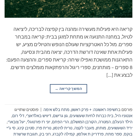
קריאה היא פעילות מעשירה ומהנה בין קפיצה לבריכה, ליציאה
לטיול, במחנה התנועה או מתחת למזגן בבית: קריאה במבחר
ספרים. מול כל האטרקציות שעולם הנופש והטיולים מציע, יש
פעילות אחת שאינה דורשת הדרכה, יציאה מהבית ונסיעה,
התארגנות ממושכת ואפילו שיחה: קריאת ספרים. וההצעה הפעם:
8 ספרים – מותחנים, ספרי ריגול והרפתקאות מומלצים חדשים.
לבצע את […]
המשך קריאה
→
פורסם ב
חשיפה ראשונה: + פרק ראשון
,
מתח בלש אימה
|
פוסטים שתוייגו
אנטוניו היל
,
בית כברות לחיות שעשועים
,
גון גרישם
,
דיוויש באלדאצ'י
,
דלי רום
,
הילד הנעלם
,
המטרה
,
הקורבן המושלם
,
הרי הפחם
,
יוני רז פורטוגלי
,
יעל צובארי
,
יריד השעשועים
,
מותחן
,
מעבר לקצה
,
נורית לוינסון
,
נורית פרז
,
סטיבן קינג
,
סי ג'יי
בוקס
,
ספר מתח
,
פרדריק ת אולסון
,
קמילה לקברג
,
רוני בק
,
תגובת שרשרת