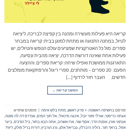
קריאה היא פעילות מעשירה ומהנה בין קפיצה לבריכה, ליציאה
לטיול, במחנה התנועה או מתחת למזגן בבית: קריאה במבחר
ספרים. מול כל האטרקציות שמציעים עולם הנופש והטיולים, יש
פעילות אחת שאינה דורשת הדרכה, יציאה מהבית ונסיעה,
התארגנות ממושכת ואפילו שיחה: קריאת ספרים. וההצעה
הפעם: 20 ספרים – מותחנים, ספרי ריגול והרפתקאות מומלצים
חדשים. העבר חזר לרדוף […]
המשך קריאה
→
פורסם ב
חשיפה ראשונה: + פרק ראשון
,
מתח בלש אימה
|
פוסטים שתוייגו
אגתה כריסטי
,
אורלי מזור יובל
,
אינגה מיכאלי
,
אל תוך המים
,
אנדרס דה לה מוטה
,
אנתוני וארן
,
אסנת הדר
,
אסף שור
,
ארז אשרוב
,
אתה הבא בתור
,
ביל הודג'ס
,
ביער
אפל
,
בראד תור
,
ג'וליה היברלין
,
גבריאל אלון
,
גרג הורביץ
,
דורית בריל פולק
,
דיוויד