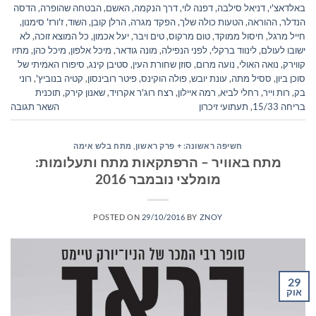
באלדאצ'י
,
דניאל סילבה
,
דפנה לוי
,
דרך הנקמה
,
האשם
,
הבטחה שהופרה
,
הדסה
הנדלר
,
ההוראה
,
הטעות כולה שלך
,
הפקד מגרה
,
הרלן קובן
,
השוד
,
ז'ורז' סימנון
,
חייל מרגל
,
חיסול ממוקד
,
טום מרקוס
,
טים ויבר
,
יעל אכמון
,
כל המוצא זוכה
,
לא
ישובו לעולם
,
לינווד ברקלי
,
לפני הנפילה
,
מונה גודאר
,
מיכל אלפון
,
מיכל כהן
,
מתיו
קווירק
,
נואה האולי
,
נועה מרום
,
סוזן שחורת העין
,
סטיבן קינג
,
סיפורו האמיתי של
סוכן ביון
,
ססיל מתה
,
עונת יובש
,
פולה הוקינס
,
פיטר רובינסון
,
קטיה בנוביץ'
,
רוני
בק
,
רות וייר
,
רחלי לביא
,
רמה איילון
,
רצח רוג'ר אקרויד
,
שאנון קירק
,
תוכנית
בריחה 15/33
,
תעתועי זיכרון
השאר תגובה
חשיפה ראשונה: + פרק ראשון
,
מתח בלש אימה
מתח באוויר – הרפתקאות מתח ותעלומות:
מומלצי נובמבר 2016
POSTED ON
29/10/2016
BY
ZNOY
29
אוק