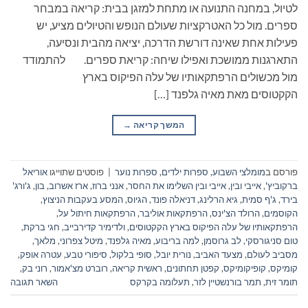
לטיול, במחנה התנועה או מתחת למזגן בבית: קריאה במבחר
ספרים. מול כל האטרקציות שעולם הנופש והטיולים מציע, יש
פעילות אחת שאינה דורשת הדרכה, יציאה מהבית ונסיעה,
התארגנות ממושכת ואפילו שיחה: קריאת ספרים. להתמודד
מול מכשולים הרפתקאותיו של עלה הפיקוס בארץ
הקקטוסים מאת מאיה גלפנד […]
המשך קריאה
→
פורסם ב
מומלצי השבוע
,
ספרות ילדים
,
ספרות נוער
|
פוסטים שתוייגו
אוריאל
ברקוביץ'
,
אייבי ובין
,
אייבי ובין השלימו את החסר
,
אנני ברוז
,
ארז אשרוב
,
בון
,
ג'ורג'
בירד
,
ג'ף סמית
,
גיא הרלינג
,
דניאלה פונד
,
הגיוס
,
המסע בעקבות הניצוץ
,
הקוסמים
,
הרולד הצ'ינס
,
הרפתקאות אוליבר
,
הרפתקאות חיתול על
,
הרפתקאותיו של עלה הפיקוס בארץ הקקטוסים
,
ולדימיר קדירבייב
,
חגי ברקת
,
טום סניגורסקי
,
לב גרוסמן
,
למה בריבוע
,
מאיה גלפנד
,
מיטל צפרוני
,
מלאך
,
מסביב לעולם
,
מצעד האביב
,
נורית יובל
,
סופי בלקול
,
סיפורי טבע
,
עטרה אופק
,
קומיקס
,
קופיקומיקס
,
קפטן תחתונים
,
ראשית קריאה
,
רוברט מצ'אמור
,
רוני בק
,
תומר זית
,
תמר בורנשטיין לזר
,
תעלומה בקרקס
השאר תגובה