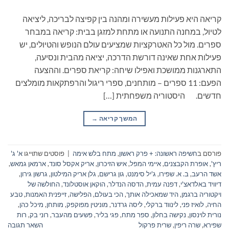
קריאה היא פעילות מעשירה ומהנה בין קפיצה לבריכה, ליציאה
לטיול, במחנה התנועה או מתחת למזגן בבית: קריאה במבחר
ספרים. מול כל האטרקציות שמציעים עולם הנופש והטיולים, יש
פעילות אחת שאינה דורשת הדרכה, יציאה מהבית ונסיעה,
התארגנות ממושכת ואפילו שיחה: קריאת ספרים. וההצעה
הפעם: 11 ספרים – מותחנים, ספרי ריגול והרפתקאות מומלצים
חדשים. היסטוריה משפחתית […]
המשך קריאה
→
פורסם ב
חשיפה ראשונה: + פרק ראשון
,
מתח בלש אימה
|
פוסטים שתוייגו
א' ג'
ריץ'
,
אופרת הקבצנים
,
איימי המפל
,
איש הזיכרון
,
אריק אקסל סונד
,
ארמאן גמאש
,
אשד הרעב
,
ב. א. שפירו
,
ג'יל סימנט
,
גון גרישם
,
גלן אריק המילטון
,
גרשון גירון
,
דיוויד באלדאצ'י
,
דפנה עמית
,
הדסה הנדלר
,
הוקאן אוסטלונד
,
החולשה של
ויקטוריה ברגמן
,
היד שמאכילה אותך
,
הכי בעולם
,
הפלישה
,
זייפנית האמנות
,
טבע
החיה
,
לואיז פני
,
לינווד ברקלי
,
ליסה גרדנר
,
מוניטין מפוקפק
,
מותחן
,
מיכל כהן
,
נורית לוינסון
,
נקישה בחלון
,
ספר מתח
,
פגי בליר
,
פשעים מהעבר
,
רוני בק
,
רות
שפירא
,
שרה ריפין
,
שרית פרקול
השאר תגובה