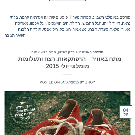
פורסם ב
מומלצי השבוע
,
ספרות נוער
|
פוסטים שתוייגו
אנדראה קרמר
,
בלתי
נראה
,
דיוויד לוויתן
,
הגל החמישי
,
הדילר
,
הים האינסופי
,
יעל אכמון
,
מאריסה
מאייר
,
מלאך
,
סינדר
,
רוברט מצ'אמור
,
רוני בק
,
ריק יאנסי
,
תולדות הלבנה
השאר תגובה
חשיפה ראשונה: + פרק ראשון
,
מתח בלש אימה
מתח באוויר – הרפתקאות, רצח ותעלומות –
מומלצי יולי 2015
POSTED ON
04/07/2015
BY
ZNOY
04
יול