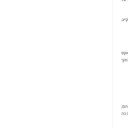
יע,
אקס
תוך
הם,
 כה