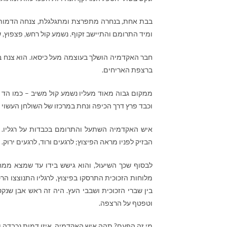
בבת אחת, בנחרה מתפרצת ומתגלגלת, צנחה הדמות 
ומיד התרומם והתיישב זקוף. נשמע קול רחש, פצפוץ, 
חבר האקדמיה הושלך בעוצמה מעל כיסאו. הוא צנח ב
ברצפת האריחים.
ממקום גבוה מאוד מעליו נשמע קול משיב – כמו הד 
וכבד פרץ דרך הכיפה ונחת במרכזו של השולחן העשוי ע
איש האקדמיה השתעל והתרומם בכבדות על רגליו. הא
הבזיק לפניו מראה הפיצוץ; לרגעים ורוד, לרגעים ירוק.
לבסוף שכך השיעול, והוא גישש בידו עד שמצא ממח
מלוחות הזכוכית התרסקו בפיצוץ, לרגליו התנוצצו ה
בין שברי הזכוכית ושבבי העץ. היה זה ראש אבן שנק
וטפטף על הרצפה.
מי זה הפעם? תהה איש האקדמיה. איזו דמות נכבדה 