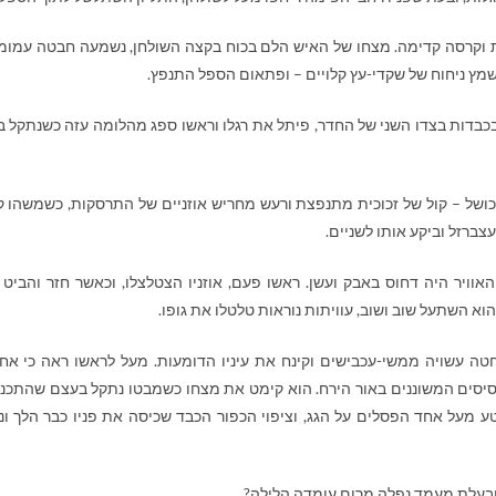
וקרסה קדימה. מצחו של האיש הלם בכוח בקצה השולחן, נשמעה חבטה עמומ
שמץ ניחוח של שקדי-עץ קלויים – ופתאום הספל התנפץ.
כבדות בצדו השני של החדר, פיתל את רגלו וראשו ספג מהלומה עזה כשנתקל ב
כושל – קול של זכוכית מתנפצת ורעש מחריש אוזניים של התרסקות, כשמשהו 
צברזל וביקע אותו לשניים.
וויר היה דחוס באבק ועשן. ראשו פעם, אוזניו הצטלצלו, וכאשר חזר והביט 
 הוא השתעל שוב ושוב, עוויתות נוראות טלטלו את גופו.
טה עשויה ממשי-עכבישים וקינח את עיניו הדומעות. מעל לראשו ראה כי אח
רסיסים המשוננים באור הירח. הוא קימט את מצחו כשמבטו נתקל בעצם שהתכנס
טע מעל אחד הפסלים על הגג, וציפוי הכפור הכבד שכיסה את פניו כבר הלך ונ
ובעלת מעמד נפלה מרום עומדה הלילה?