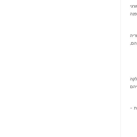
רגי
פנה
ריה
הם,
לקה
יהם
ת –