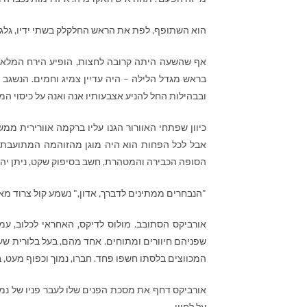
הוא השתופף, לפת את הראש החלקלק בשתי ידיו, גלגל 
אף שהשעה היתה קרובה לחצות, הופיע הירח המלא בגו
בראש מגדל הלילה – היה עדיין צמיג וחמים. הנשגב ב
ובבהילות החל להניע אצבעותיו אנה ואנה על כיסוי ה
כיוון שפתחי האוורור הגנו עליו ברקמה אוורירית ממ
אבל לכל הפחות הוא היה מוגן מהזוהמה המתועבת של
הסופה הכבירה והמטהרת, חשב בסיפוק שקט, ניתן יהיה
"הנבחרים ממתינים לדברך, אדון," נשמע קול צרוד מאח
אורביקס הסתובב. מולוס לדיקס, האחראי לכלוב, עמד
שפניהם חיוורים ומתוחים. אחד מהם, בעל בלורית שע
המכווצים בלסתו חשפו פחד. חברו, נמוך וכפוף מעט, ב
אורביקס דחף את מסכת הפנים שלו לעבר פניו של נמ
על לחייו.