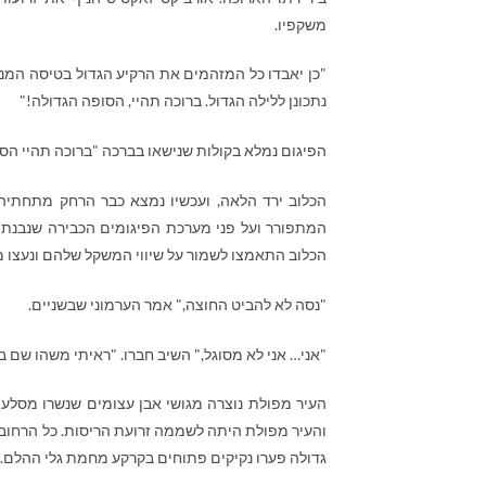
משקפיו.
"כן יאבדו כל המזהמים את הרקיע הגדול בטיסה המנאצת
נתכונן ללילה הגדול. ברוכה תהיי, הסופה הגדולה!"
הפיגום נמלא בקולות שנישאו בברכה "ברוכה תהיי הסו
הכלוב ירד הלאה, ועכשיו נמצא כבר הרחק מתחתיהם
המתפורר ועל פני מערכת הפיגומים הכבירה שנבנתה 
הכלוב התאמצו לשמור על שיווי המשקל שלהם ונעצו 
"נסה לא להביט החוצה," אמר הערמוני שבשניים.
"אני… אני לא מסוגל," השיב חברו. "ראיתי משהו ש
העיר מפולת נוצרה מגושי אבן עצומים שנשרו מסל
והעיר מפולת היתה לשממה זרועת הריסות. כל הרחובו
גדולה פערו נקיקים פתוחים בקרקע מחמת גלי ההלם.