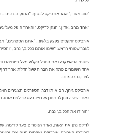
"טוב מאוד," אמר אורביקס לבסוף. "מתוקים. רכים… 
"אחד מהם, אדון," הנהן לדיקס. "והאחר הופל מעל עי
אורביקס זאקסיס צקצק בלשונו. "אתם הספרנים," אמר
לעבר שטוחי הראש. "שימו אותם בכלוב," נהם, "והסיר
שטוחי הראש קרעו את החבל הקלוע מעל פיותיהם ודח
אחד השומרים פתח את הבריח שעל הדלת. אחר דחף את
לצדו, נהג כמותו.
אורביקס גיחך. הם אותו דבר, הספרנים הצעירים האל
באחד שהיה נכון להתחנן על חייו. כעס קר לפת אותו. ה
"הורידו את הכלוב," נבח.
לדיקס נתן את האות, ואחד הנוטרים צעד קדימה, שח
בירידתו הארוכה. אורביקס זאקסיס הניף את זרועות