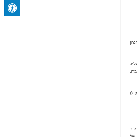
נהן
יו.
רו,
ילו
לוב
 של