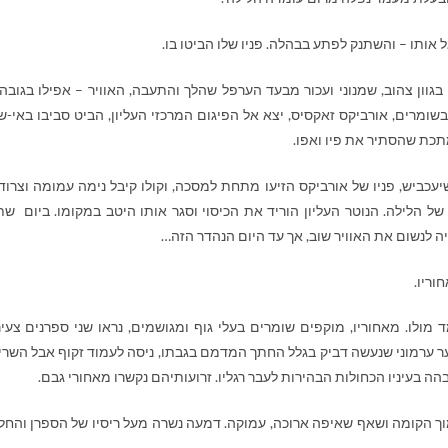
אותו – והשתנק לפתע בבהלה. פניו שלו הביטו בו.
ון צהוב, שמנוני ועכור מבעד הערפל שהלך והתעבה, האוויר – אפילו בגובה 
שומרים, אורביקס זאקסיס, יצא אל הפיגום המרכזי העליון, הביט סביבו באי-ש
מתכת שהסתיר את פיו ואפו.
שיעכביש, פניו של אורביקס הזיעו מתחת למסכה, וקולו קיבל נימה עמומה וצרוד
 הלילה. הנוטר העליון הוריד את הכיסוי וסגר אותו היטב במקומו. ביום שת
 לנשום את האוויר שוב, אך עד היום הנהדר הזה…
וריו.
 מולו. מאחוריו, מוקפים שומרים בעלי גוף ומגושמים, נראו שני ספרנים צעיר
ר ערמוני שנעשה דביק בגלל החתך המדמם בגבתו, ניסה לעמוד זקוף אבל השרי
הה בעיניו הכחולות הבהירות לעבר רגליו. זרועותיהם נקשרו מאחורי גבם.
וך הקומה ושאף שאיפה ארוכה, עמוקה. דמעה נשרה מעל ריסיו של הספרן והחל