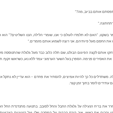
תפסתם אותם בביוב, מה?"
רתחתונה."
 בשקט, "האם לא תלמדו לעולם כי אנו, שומרי הלילה, הננו השליטים?" הוא ה
ו את החסם מעל פיותיהם. אני רוצה לשמוע אותם מזמרים."
קו אותם לקצה הפיגום הבולט, שם תלה כלוב כבד מעל גלגלת שהתנוססה מעל
 האסירים פנימה. הספרן בעל השער הערמוני עמד ללא נוע, כשראשו זקוף. חב
ה. משתדלים כל כך להיות אמיצים, להסתיר את פחדם – הוא עדיין לא נתקל אפ
ם עתידים לזמר בתוך זמן קצר.
רר את בריח הנעילה על גלגלת החבל והחל לסובב. בתנועה מתנדנדת החל הכ
יו והרים את ראשו. אור הירח הבהיק על המסכה שלו ועל הזגוגיות הצבועות