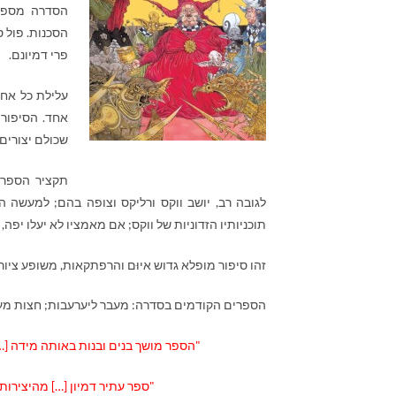
הסדרה מספר 
הסכנות. פול ס
פרי דמיונם.
עלילת כל אח
אחד. הסיפורי
שכולם יצורים 
תקציר הספר:
לגובה רב, יושב ווקס ורליקס וצופה בהם; למעשה ה
תוכניותיו הזדוניות של ווקס; אם מאמציו לא יעלו יפה, 
זהו סיפור מופלא גדוש איוּם והרפתקאות, משופע צ
הספרים הקודמים בסדרה: מעבר ליערעבות; חצות מעל
"הספר מושך בנים ובנות באותה מידה [
"ספר עתיר דמיון […] מהיצירות