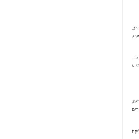
רב,
קט,
ה –
גיע
ים,
רים
יקה