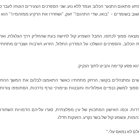
פתע פתאום התנער הכלוב ועמד ללא נוע. שני הספרנים הצעירים הוטחו לעבר סו
ב בשומרים – "בואו, שדי התהום!" זעק, "ושחררו את הרקיע ממזהמיו!" הוא 
נמצאה סמוך לכתפו. החבל השמיע קול לחישה בעת שהחליק דרך הגלגלת, ואח
הכלוב, והספרנים הושלכו על המדרון התלול, הזרוע חורבות ושברים מתחתי
וא פסע קדימה והביט לתוך הנקיק.
ששים ומתנהלים בקושי, הרחק מתחתיו כאשר התאמצו לבלום את המשך ההח
 סמוך למשק כנפיים אפלוליות וחובטות וציפורני טרף נדרכות, הסתופפו צורות
דרות. וכמו האישון המתכווץ של עין מפלצתית, סגרו עליהם הדמויות השחורו
מות, ונשמע קול של בשר נקרע. הזעקות חדלו.
לם לא נמאס עלי."