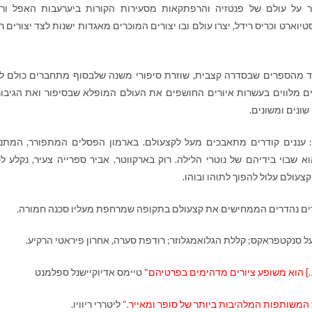
על עולם של פנטזיה והרפתקאות מסעירות הקורות ביערעבות האפל ור
טיוארט וכריס רידל, יצרו עולם ובו יצורים המוכרים מאגדות ישנות לצד יצורים ר
ד מהספרים שבסדרה קצבית, שוזרת סיפורי משנה שלבסוף מתחברים כולם ל
ם מלווים בעשרות איורים החושפים את העולם המופלא שבסיפור ואת הגיבור
שונים ומשונים.
 עננים קודרים מתאבכים מעל לקצעולם. בארמון הפסלים המתפורר, המתנ
וא שבוי בידיהם של נוטרי הלילה.
רוק בארקווטר, אביר ספרייה צעיר, נקלע ל
קצעולם עלול להפוך לתוהו ובוהו.
יורים נהדרים הממחישים את קצעולם בתקופה שמרחפת מעליו סכנה חמורה.
 סנקטפראקס; קללת הגלואמגלוזר; רודפת סערה, אחרון פיראטי הרקיע.
…] הוא משופע ציורים מדהימים בפרטיהם"
טיימס אדיוקיישנל ספלמנט
 המשותפות המלהיבות ביותר של סופר ומאייר."
ליטררי ריוויו.