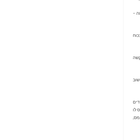
ה –
כוח
קשה
שוב
דים
 לו
מס,