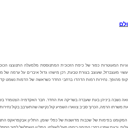
ולם
וגיות המעוטרות כפור של כיפת הזכוכית המתנוססת מלמעלה התנוצצו הכוכ
שוי מעצברזל, שעוצב בצורת טבעת, רכן מישהו גדול איברים על ערמה של מ
לסקופ מהופך. נחירות רמות הדהדו ברחבי החדר כשראשה של הדמות נשמט קד
ואה נשבה ביניהן בעת שעברה בשריקה את החדר. חבר האקדמיה הצטמרר בש
ת משרתו הרמה, הכרוך סביב צווארו השמיע קול נקישה שהתערבב בקול נחירותיו
רו המקומט בפימות של שכבות מדושנות של כפלי שומן. התליון אבקפראקס התנ
גלות, ובעת שפניו רחבי הפימה ריחפו מעל לשולחן, התליון השתלשל לתוך הספל.