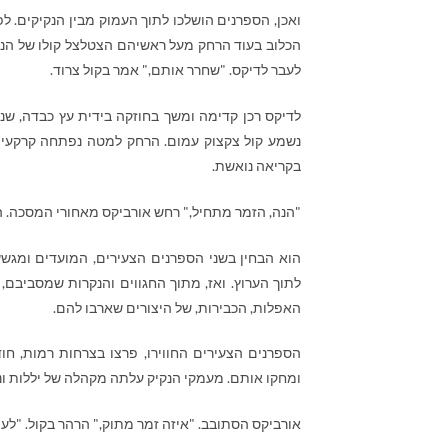
ואכן, הספרנים הושלכו לתוך העמוק מבין הנקיקים. ל
הכלוב בעוד הרחק מעל ראשיהם הצטלצל קולו של הנשג
לעבר לדיקס. "שחרר אותם," אמר בקול צרוד.
לדיקס רכן קדימה ומשך בחוזקה בידית עץ כבדה, ש
נשמע קול צקצוק עמום. הרחק למטה נפתחה קרקעית 
בקריאה נואשת.
"הנה, הזמר מתחיל," רחש אורביקס מאחורי המסכה. ה
הוא הבחין בשני הספרנים הצעירים, המועדים ומג
לתוך הערוץ. ואז, מתוך החגווים והנקרות שמסביבם,
האפלות, הכבירות, של היצורים שארבו להם.
הספרנים הצעירים החווירו, פרצו בצרחות רמות, חו
ומחקו אותם. מעמקי הנקיק עלתה מקהלה של יללות ונה
אורביקס הסתובב. "איזה זמר מתוק," הרהר בקול. "לעו