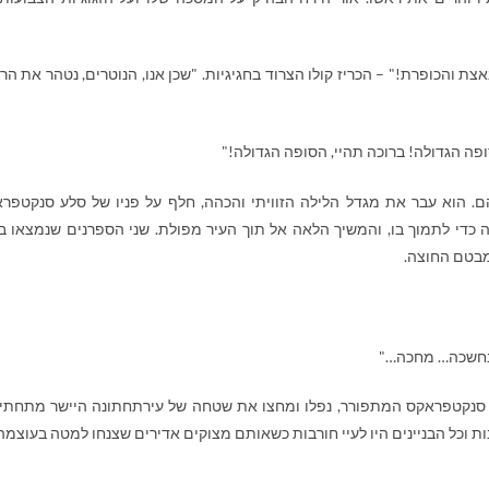
 והכופרת!" – הכריז קולו הצרוד בחגיגיות. "שכן אנו, הנוטרים, נטהר את הרק
פה הגדולה! ברוכה תהיי, הסופה הגדולה!"
. הוא עבר את מגדל הלילה הזוויתי והכהה, חלף על פניו של סלע סנקטפר
כדי לתמוך בו, והמשיך הלאה אל תוך העיר מפולת. שני הספרנים שנמצאו ב
מבטם החוצה.
ם בחשכה… מחכה…"
ע סנקטפראקס המתפורר, נפלו ומחצו את שטחה של עירתחתונה היישר מתחתי
ת וכל הבניינים היו לעיי חורבות כשאותם מצוקים אדירים שצנחו למטה בעוצמה