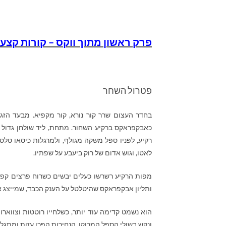
פרק ראשון מתוך ווקס – קורות קצע
פטרול השחר
בחדר העצום שרר קור נורא, קור מקפיא. מבעד הזג
כאבקפראקס ברקיע השחור. מתחת, ליד שולחן גדול ע
רקיע, לפניו ספל משקה מגולף, ולמרגלות כיסאו ט
לאטו, וגוש אדום של רוק ביעבע על שפתיו.
מפות הרקיע רשרשו כעלים יבשים כשרוח פרצים קפ
ותליון אבקפראקס שהיטלטל על הענק הכבד, שמייצג א
הוא נשמט קדימה עוד יותר, כשלחייו רוטטות וצווא
ונקש בשולי הספל המרוקן. הנחירות הפכו עזות ומתגל