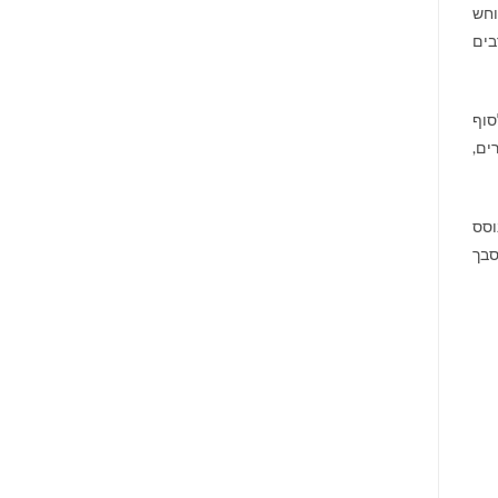
וחש
בים
סוף
ים,
וסס
סבך