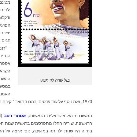
מטעם ה
ילדים
ודקלו
יוצרת 
חגים ו
– "רננ
אספה 
השראה
ההשראה
בול שרה לוי תנאי
במסעו
האמנו
1973, זאת נוסף על עוד פרסים ובהם התואר "יקירת תל-אביב-יפו".
המשוררת הארצישראלית הראשונה,
אסתר ראב
בחייה היו שנות ילדותה במושבה, נופי ארצה על ה