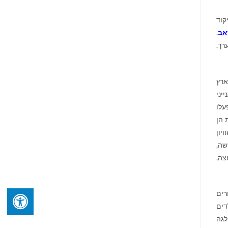
יקוד
אב
,
לום מעובד של רח' חובבי ציון, פתח תקוה, 1900 לערך.
ארץ
יני
עלו
 הן
יון
שה,
צה,
הורים
דים
לגה