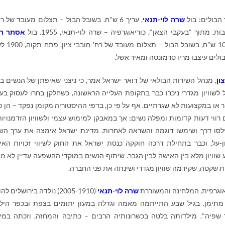
 הבולים: בול
שרה לוי-תנאי
, עריך 6 ש"ח. בשובל הבול – תצלום מעובד של ר
ת, מתוך "בעקבי הצאן", כוריאוגרפיה – שרה לוי-תנאי, 1955. בול
אסתר ר
עריך 10 ש"ח, בשובל הבול – תצ
ולים עיצבו מריו סרמונטה ומאיר אשל.
צון
, מנהל השירות הבולאי של דואר ישראל אמר, כי ניצני שאיפתן של הנשים ב
 לשוויון מגדרי ניכרו כבר בתקופת העלייה הראשונה, כשחלקן בחרו לעסוק בעני
 או במקצועות לא שגרתיים. אף על פי כן, בדפי ההיסטוריה מקומן נפקד – הן פ
 רווי דעות קדומות ומפלה נשים; אך במאבקן למימוש עצמי ולשוויון הזדמנויות
לסו דרך ושימשו דוגמה והשראה לאחרות. מדינת ישראל אימצה את ערך השוו
ן-על, וכבר בתחילת דרכה חוקקה כנסת ישראל את החוק לשיווי זכויות האי
 שוויון מלא בין האישה לבין הגבר. שיתוף הנשים במוקדי ההשפעה עדיין לא מו
שקטה, שקידמה שוויון מגדרי ושינתה את פני החברה.
אוגרפית, המלחינה והמשוררת
שרה לוי-תנאי
(2005-1910) נולדה בירושלים ל
מתימן. בגיל שבע התייתמה מאמה וגדלה במעון יתומים בצפת ובכפר היל
 שפיה". מילדותה בלטה בכשרונותיה הרבים – כתיבה והמחזה, וזכתה במי