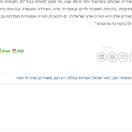
לסופרים ולציירים בראשית שנות ה-30, ויותר מכל – שיריה, שנכתבו במרוצת יותר מ-60 שנה, עד ס
שתיקתה, בהיותה חשוכת-ילדים ובאחרית ימיה, כשירדה מעושרה ובהיותה נר
ירים אלה היא חווייה ארץ-ישראלית, ים-תיכונית, חווייה אמנותית ממדרגה גבו
 ביטוי כה עז וטהור".
כ
אסתר ראב
,
דואר ישראל
,
השירות הבולאי
,
ירון רצון
,
משוררים
,
שרה לוי תנאי
.