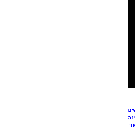
ים
נה
תר