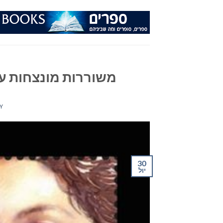
Ski
t
conten
משוררות מונצחות על
Y
30
יול