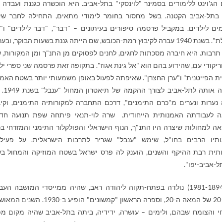
ג'וינט ללימודים בסמינר "לוינסקי" בתל-אביב. היא הוכשרה כגננת ועבדה ב
 בתל-אביב הקטנה. בשל מחסור בחומר לימודי מתאים, התחילה לחבר שי
מים לילדים. במקביל פרסמה סיפורים בעיתונים – "דבר", "דבר לילדים" ו"
הפועלת". בשנת 1940 עברה לקיבוץ רמת-הכובש, שם הייתה גננת בשעות הבוקר, ובע
תרבות. היא חיברה מסכתות לחגים, לחנים לפסוקים מן התנ"ך ומן המקורות, ש
ריקודי עם, שהידוע בהם הוא "אל גינת אגוז". בתקופה זאת פרסמה שני ספרי יל
ית הפייטנית" ו"ערן החצרן". שאיפתה לפעול באופן משמעותי יותר בשטח האמנ
החזירה אותה לתל-א
נערות ונערים מ"כרם התימנים", דרכם התחברה למקורותיה התימנים, וקי
 לעבודתה האמנותית הייחודית. שרה לוי-תנאי פיתחה שפת תנועה חד
 למחולות שיצרה היו התנ"ך, הנוף הישראלי והפולקלור התימני והמזרחי בכ
תיו הרבים בחו"ל, שימש "ענבל" שגריר לתרבות הישראלית. על פעיל
תית רבת ההיקף והשנים, הוענק לה פרס ישראל בשטח המוזיקה והמחול ב
(1981-1894) נולדה בפתח-תקוה ליהודה ראב, שהיה ממייסדי המושבה העב
הראשונה. שיריה החלו מתפרסמים בראשית שנות ה-20 של המאה ה-20, וספרה הראשון "קמשונים" הופיע
חי והצומח שבהם, ולימים – עושרה, ידידיה, ביתה בתל-אביב שהיה מקום מ