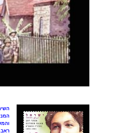
השיר
המנצ
והמש
ראב.