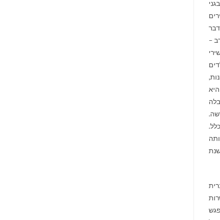
גני
רים
דבר
רב –
ירי
דים
ות,
ביב לצורך ההקמה של תיאטרון המחול "ענבל" בשנת 1949. היא
בלה
שה.
לל.
ותה
שנת
רית
 ב-1930. השנים המאושרות
פגש