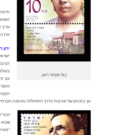
תיאור
השואבו
את הב
ירון ר
ישראל
הציבור
בעולם
בול אסתר ראב
גם פי
כעקרו
הקובע
אך בזכותן של פורצות הדרך התחוללה מהפכה חברתית 
הכורי
שבאו 
"מאיר