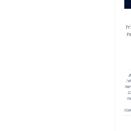
ית
תקאות
ן
,
ור
,
שה
ב
עה
ובה