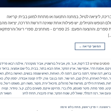
ריכה, ליציאה לטיול, במחנה התנועה או מתחת למזגן בבית: קריאה
ם הנופש והטיולים, יש פעילות אחת שאינה דורשת הדרכה, יציאה מהב
ונסיעה, התארגנות ממושכת ואפילו שיחה: קריאת ספרים. וההצעה הפעם: 25 ספרים – מותחנים, ספרי ריגול והרפ
]
המשך קריאה
→
פוסטים שתוייגו
13 דקות
,
א.ג'. פין
,
אביגיל בורשטיין
,
אביר מוקהרג'י
,
אילנה רבאו פרידמ
יקס
,
אסנת הדר
,
אסף שור
,
ארץ הפקר
,
אתה הבא בתור
,
בבית
,
בלי שם אמצעי
,
בראד ת
בראון
,
דנה שחף
,
דפנה ברעם
,
דפנה לוי
,
האחות
,
האיש שצפה בנשים
,
האישה בחלון
,
האי
ר
,
המייל האחרון
,
הרלן קובן
,
חגי שור
,
חנה בן צבי גורן
,
ילדה קטנה אבודה
,
יסמין קלין
,
כוכ
ות
,
מאתרת הילדים
,
מורשת של מרגלים
,
מיכאל יורת
,
מקור
,
משה רונן
,
משפט ריגול
,
נו
ינג
,
ספר מתח
,
פיטר סוונסון
,
פלין ברי
,
פרויקט איקס
,
פשעים בלבן
,
ק.ג'. טיודור
,
קטיה
ונעם אור
,
רנה דנפלד
,
שאול לוין
,
שטח הפקר
,
שרה פינבורו
,
תחת לחץ
השאר תג
ראשונה: + פרק ראשון
,
מתח בלש אימה