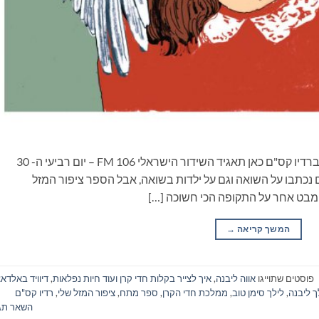
ספרים סופרים ומה שביניהם – תכנית ראיונות ברדיו קס"ם כאן תאגיד השידור הישראלי 106 FM – יום רביעי ה- 30
רבים נכתבו על השואה וגם על ילדות בשואה, אבל הספר ציפור המזל
המשך קריאה
→
פוסטים שתוייגו
אווה ליבנה
,
איך לצייר בקלות חדי קרן ועוד חיות נפלאות
,
דיוויד באלדאצ
ך ליבנה
,
לילך סימן טוב
,
ממלכת חדי הקרן
,
ספר מתח
,
ציפור המזל שלי
,
רדיו קס"ם
השאר תג