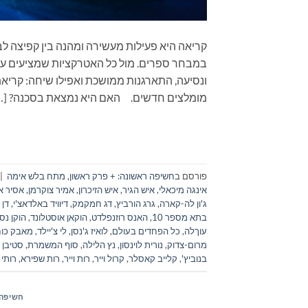
קריאה היא פעילות מעשירה ומהנה בין קפיצה לב
במבחר ספרים. מול כל האטרקציות שמציעים עול
מומלצים חדשים. האם היא נמצאת בסכנה? […
פורסם ב
חשיפה ראשונה: + פרק ראשון
,
מתח בלש אימה
|
אינגה מיכאלי
,
איש הגיר
,
איש הזיכרון
,
אמיר צוקרמן
,
אסיר א
ג'ון לה-קארה
,
גרג הורביץ
,
דג חמקמק
,
דיוויד באלדאצ'י
,
דן 
בתא מספר 10
,
האנס רוזנפלדט
,
הוקאן אוסטלונד
,
הוקן נס
עוךלה
,
כל הפחדים בעולם
,
לואיז ג'נסן
,
לי צ'יילד
,
מאבק כוח
מרום-צדוק
,
נורית לוינסון
,
נץ הלילה
,
סוף המשמרת
,
סטיבן ק
בנוביץ'
,
קלייב קאסלר
,
קרול וייר
,
רות וייר
,
רות שפירא
,
רותי 
חשיפה 