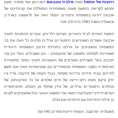
רחובות של אתמול
מאת
סילביה טננבאום
הוא רומן אפי מסעיר, מענג
ומרגש לקריאה, החושף סאגה משפחתית המגוללת את קורותיהם של
ארבעה דורות במשפחת ורטהיים. הספר ראה אור לראשונה בארה"ב
ובאנגליה בשנת 1981 והיה לרב מכר.
חמשת האחים לבית ורטהיים, נשיהם וילדיהם, עוברים תהפוכות לאורך
ארבעה עשורים כשאירועים היסטוריים גורליים מלווים כל העת את בני
המשפחה ומשפיעים על גורלם. בתחילת הרומן המשפחה היהודית
משתייכת לסולתה ולשמנה של פרנקפורט – הם משכילים, בעלי הון ובני
תרבות, בעלי משרתים ופטרונים של האמנויות. לאורך הספר מתפוררת
האימפריה כשבני המשפחה מתמודדים עם אנטישמיות גואה ועם חשש
לחייהם. בבתי מידות, בדירות מסתור, בבתי הקפה של פירנצה, פריז וניו
יורק נרקם מארג רחב-יריעה של חיים שלמים על כל מורכבותם, של
מהלכים היסטוריים גורליים, של עידן שחלף מן העולם. מהאימפריה
הגרמנית דרך רפובליקת ויימאר ועד המשטר הנאצי. ככל שמעמיקים לקרוא
כך גדלה ההזדהות עם הדמויות ועם גורלן.
מאנגלית: יעל ענבר, הוצאת ידיעות ספרים, 540 עמ'