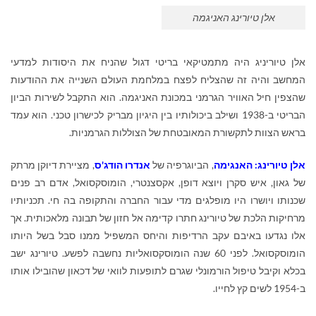
אלן טיורינג האניגמה
אלן טיוריניג היה מתמטיקאי בריטי דגול שהניח את היסודות למדעי
המחשב והיה זה שהצליח לפצח במלחמת העולם השנייה את ההודעות
שהצפין חיל האוויר הגרמני במכונת האניגמה. הוא התקבל לשירות הביון
הבריטי ב-1938 ושילב ביכולותיו בין היגיון מבריק לכישרון טכני. הוא עמד
בראש הצוות לתקשורת המאובטחת של הצוללות הגרמניות.
אלן טיורינג: האנגימה
, הביוגרפיה של
אנדרו הודג'ס
, מציירת דיוקן מרתק
של גאון, איש סקרן ויוצא דופן, אקסצנטרי, הומוסקסואל, אדם רב פנים
שכנותו ויושרו היו מופלגים מדי עבור החברה והתקופה בה חי. תכניותיו
מרחיקות הלכת של טיורינג חתרו קדימה אל חזון של תבונה מלאכותית. אך
אלו נגדעו באיבם עקב הרדיפות והיחס המשפיל ממנו סבל בשל היותו
הומוסקסואל. לפני 60 שנה הומוסקסואליות נחשבה לפשע. טיורינג ישב
בכלא וקיבל טיפול הורמונלי שגרם לתופעות לוואי של דכאון שהובילו אותו
ב-1954 לשים קץ לחייו.