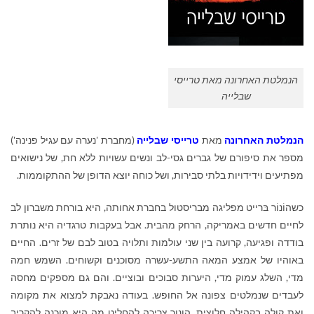
הנמלטת האחרונה מאת טרייסי
שבלייה
הנמלטת האחרונה
מאת
טרייסי שבלייה
(מחברת 'נערה עם עגיל פנינה')
מספר את סיפורם של גברים גסי-לב ונשים עשויות ללא חת, של נישואים
מפתיעים וידידויות בלתי סבירות, ושל כוחה יוצא הדופן של ההתקוממות.
כשהוֹנוֹר בּרייט מפליגה מבריסטול בחברת אחותה, היא בורחת משברון לב
לחיים חדשים באמריקה, הרחק מהבית. אבל בעקבות טרגדיה היא נותרת
בודדה ופגיעה, קרועה בין שני עולמות ותלויה בטוב לבם של זרים. החיים
באוהיו של אמצע המאה התשע-עשרה מסוכנים וקשוחים. השמש חמה
מדי, השלג עמוק מדי, היערות סבוכים ובוציים. והם גם מספקים מחסה
לעבדים שנמלטים צפונה אל החופש. בעודה נאבקת למצוא את מקומה
ואת קולה בקהילה חלוצית, הונור צריכה להחליט מה היא מוכנה להקריב