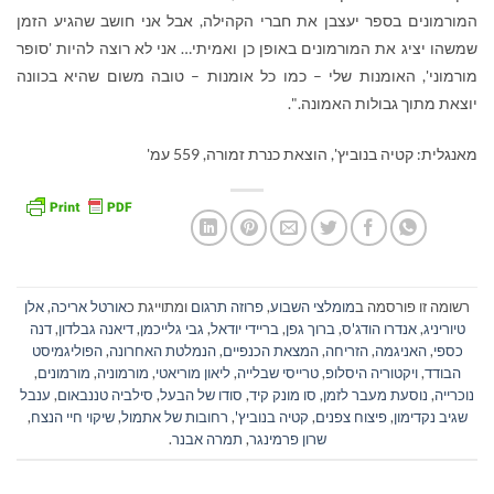
המורמונים בספר יעצבן את חברי הקהילה, אבל אני חושב שהגיע הזמן
שמשהו יציג את המורמונים באופן כן ואמיתי… אני לא רוצה להיות 'סופר
מורמוני', האומנות שלי – כמו כל אומנות – טובה משום שהיא בכוונה
יוצאת מתוך גבולות האמונה.".
מאנגלית: קטיה בנוביץ', הוצאת כנרת זמורה, 559 עמ'
רשומה זו פורסמה ב
מומלצי השבוע
,
פרוזה תרגום
ומתוייגת כ
אורטל אריכה
,
אלן
טיוריניג
,
אנדרו הודג'ס
,
ברוך גפן
,
בריידי יודאל
,
גבי גלייכמן
,
דיאנה גבלדון
,
דנה
כספי
,
האניגמה
,
הזריחה
,
המצאת הכנפיים
,
הנמלטת האחרונה
,
הפוליגמיסט
הבודד
,
ויקטוריה היסלופ
,
טרייסי שבלייה
,
ליאון מוריאטי
,
מורמוניה
,
מורמונים
,
נוכרייה
,
נוסעת מעבר לזמן
,
סו מונק קיד
,
סודו של הבעל
,
סילביה טננבאום
,
ענבל
שגיב נקדימון
,
פיצוח צפנים
,
קטיה בנוביץ'
,
רחובות של אתמול
,
שיקוי חיי הנצח
,
שרון פרמינגר
,
תמרה אבנר
.