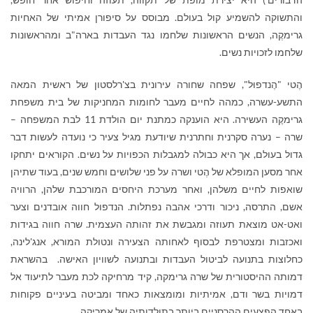
והתשוקה להשמיע קול בעולם. מבוסס על סיפורן אמיתי של האחיות
גרימקֶה, הנשים הראשונות שלחמו נגד העבדות בארה"ב ומהראשונות
שלחמו לזכויות נשים.
הֶטי "הֶנדפוּל", שפחה שחורה עירונית בצ'רלסטון של ראשית המאה
התשע-עשרה, כמהה לחיים מעבר לחומות המחניקות של בית משפחת
גרימקֶה העשירה. היא הוענקה כמתנת יום הולדת 11 לבת המשפחה –
שרה – נערה סקרנית וחתרנית שיודעת מגיל צעיר כי נועדה לעשות דבר
גדול בעולם, אך היא כבולה למגבלות הכפויות על נשים. הקוראים יתחקו
אחר מסען המופלא של הֶטי ושרה על פני שלושים וחמש שנים, בעוד שתיהן
שואפות לחיים משלהן, ואחר מערכת היחסים המורכבת שלהן, הרוויה
אשם, התרסה, ניכור ודרכי אהבה נפתלות. הנדפול חווה אובדנים וצער
ואט-אט מוצאת תעוזה ומגבשת את זהותה העצמית. שרה חווה בגידות
ואכזבות ומצטרפת לבסוף לאחותה הצעירה ונטולת המורא, אנג'לינה,
כחלוצות בתנועה לביטול העבדות ובתנועה לשוויון האישה. בהשראת
דמותה ההיסטורית של שרה גרימקה, קיד מרחיקה לכת מעבר לתיעוד אל
דמויות בשר ודם, אמיתיות ומומצאות כאחד ומביטה בעיניים פקוחות
באחד הפצעים ההרסניים ביותר בתולדותיה של אמריקה.