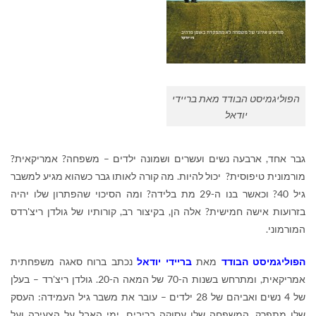
הפוליגמיסט הבודד מאת בריידי
יודאל
גבר אחד, ארבעה נשים ועשרים ושמונה ילדים – משפחה? אמריקאית?
מורמונית טיפוסית? יכול להיות. מה קורה לאותו גבר כשהוא מגיע למשבר
גיל 40? וכאשר בנו ה-29 מת בלידה? ומה הסיכוי שהפתרון שלו יהיה
בזרועות אישה חמישית? אלה הן, בקיצור רב, קורותיו של גולדן ריצ'רדס
המורמוני.
הפוליגמיסט הבודד
מאת
בריידי יודאל
נכתב ברוח סאגה משפחתית
אמריקאית, ומתרחש בשנות ה-70 של המאה ה-20. גולדן ריצ'רד – בעלן
של 4 נשים ואביהם של 28 ילדים – עובר את משבר גיל העמידה: העסק
שלו מתפרק, המשפחה שלו עסוקה בריבים, ימי האבל על הצעירה ועל