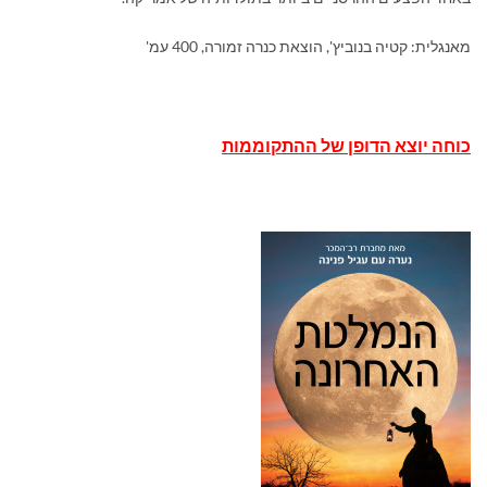
מאנגלית: קטיה בנוביץ', הוצאת כנרה זמורה, 400 עמ'
כוחה יוצא הדופן של ההתקוממות