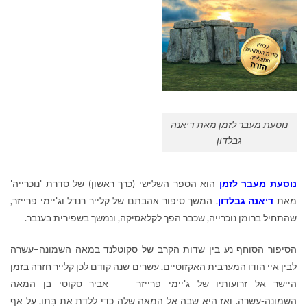
נוסעת מעבר לזמן מאת דיאנה
גבלדון
נוסעת מעבר לזמן
הוא הספר השלישי (כרך ראשון) של סדרת 'נוכרייה'
מאת
דיאנה גבלדון
. המשך סיפור אהבתם של קלייר רנדל וג'יימי פרייזר,
שהתחיל ברומן נוכרייה, שכבר הפך לקלאסיקה, ונמשך בשפירית בענבר.
הסיפור הסוחף נע בין שדות הקרב של סקוטלנד במאה השמונה–עשרה
לבין איי הודו המערבית האקזוטיים. עשרים שנה קודם לכן קלייר חזרה בזמן
היישר אל זרועותיו של ג'יימי פרייזר – אביר סקוטי בן המאה
השמונה-עשרה. ואז היא שבה אל המאה שלה כדי ללדת את בִּתו. על אף