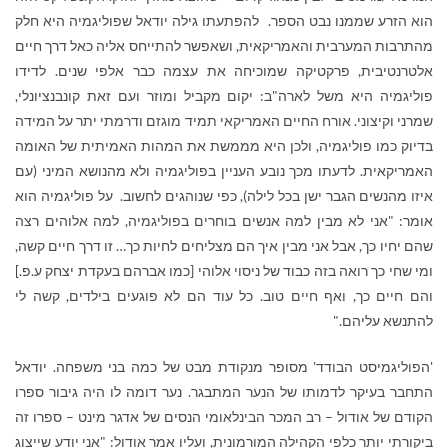
הוא הזרע שממנו נבט הספר. להפתעתו גילה יודאל שפוליגמיה היא חלק
מהתרבות המערבית והאמריקאית, ושאפשר להתייחס אליה כאל דרך חיים
אלטרנטיבית, פרקטיקה שמוכיחה את עצמה כבר אלפי שנים. לדידו
פוליגמיה היא משל לארה"ב: יקום מקביל ומוזר ועם זאת קונבנציונלי,
שמרני וקיצוני. אורח החיים האמריקאי תמיד מוגזם ודרמתי יתר על המידה
בדיוק כמו פוליגמיה, ולכן היא מממשת את המהות האמיתית של האומה
האמריקאית. לדעתו מכך נובע העניין בפוליגמיה ולא מהנושא המיני (עם
איזו מהנשים הגבר ישן בכל לילה), כפי שנוהגים לחשוב. על פוליגמיה הוא
אומר: "אני לא מבין למה אנשים בוחרים בפוליגמיה, למה אלוהים רצה
שהם יחיו כך, אבל אני מבין איך הם מצליחים לחיות כך… זו דרך חיים קשה,
ומי שחי כך רואה בזה כבוד של ניסוי אלוהי [כמו אברהם בעקדת יצחק ע.פ.]
והם חיים כך, ואף חיים טוב. כל עוד הם לא פוגעים בילדים, קשה לי
להתנשא עליהם."
'הפוליגמיסט הבודד' מסופר מנקודת מבט של כמה בני משפחה. יודאל
התחבר בעיקר לדמותו של הנער המתבגר. נער דומה לו היה גיבור ספרו
הקודם של אודול – רב המכר הבינלאומי הנסים של אדגר מינט – ספרו זה
ביקורתי יותר כלפי הקהילה המורמונית, ועליו אמר אודול: "אני יודע שייצוג