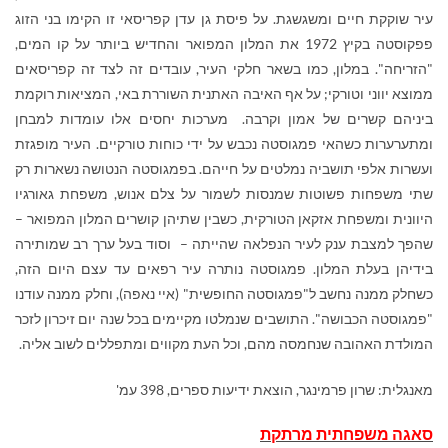
עיר שוקקת חיים ומשגשגת. על פיסת גן עדן קפריסאי זו הקימו בני הזוג
פפקוסטה בקיץ 1972 את המלון המפואר והחדיש ביותר על קו המים,
"הזריחה". במלון, כמו בשאר חלקי העיר, עובדים זה לצד זה קפריסאים
ממוצא יווני וטורקי; על אף האיבה האתנית השוררת באי, המציאות רוקמת
ביניהם קשרים של אמון וקרבה. מערכות יחסים אלו עומדות למבחן
ומתערערות כשהאי פמגוסטה נכבש על ידי כוחות טורקיים. העיר מופגזת
ועשרות אלפי תושביה נמלטים על חייהם. בפמגוסטה הנטושה נשארות רק
שתי משפחות פשוטות שמנסות לשמור על צלם אנוש, משפחת גאורגיו
היוונית ומשפחת אזקאן הטורקית, כשבין שתיהן קושרים המלון המפואר –
שהפך למצבת ענק לעיר הנפלאה שהייתה – וסוד בעל ערך רב שמותירה
בידיהן בעלת המלון. פמגוסטה נותרה עיר רפאים עד עצם היום הזה,
כשחלק ממנה נחשב ל"פמגוסטה החופשית" (איי נאפה), וחלק ממנה עודנו
"פמגוסטה הכבושה". התושבים שנמלטו מקיימים בכל שנה יום זיכרון לזכר
המולדת האהובה שנחמסה מהם, וכל העת מקווים ומתפללים לשוב אליה.
מאנגלית: שרון פרמינגר, הוצאת ידיעות ספרים, 398 עמ'
סאגה משפחתית מרתקת