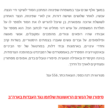
במשך אלף שנים עבר במשפחת שפינוזה המתכון הסודי לשיקוי חיי הנצח.
עכשיו, לאחר שלושים ושישה דורות, אין לארי שפינוזה, הנצר האחרון
לשושלת ארוכה ומפוארת, בן שיוכל להוריש לו את הסוד ולספר לו על
תולדות המשפחה. על ערש דווי מחליט ארי לכתוב הכל. הוא מספר על
אבותיו שהיו רופאים ונוודים, מהפכנים ומקובלים, אנשי מעשה
ופילוסופים. על גברים ונשים שעברו בצמתים היסטוריים, בשדות קרב
וחדרי עינויים, בארמונות ובתי דלות, בפורטוגל של ימי הביניים
ובאינקוויזיציה הספרדית, באמסטרדם של רמברנדט ובמהפכה הצרפתית,
בווינה הקיסרית ובאפילה הנאצית. סיפוריו טובלים בדם, אפופים מסתורין
ומצחיקים לאורך כל הדרך.
מנורווגית: דנה כספי, הוצאת כתר, 556 עמ'
סיפורן של הנשים הראשונות שלחמו נגד העבדות בארה"ב