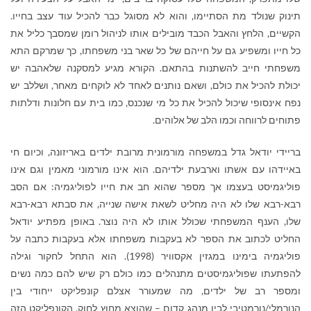
תינוק שנולד מת הסתיימו, והוא לא מסוגל כבר להכיל עוד עצב בחייו.
הקשיים, הלחץ והאבל הכבד מובילים אותו לניהול רומן שמסבך כליל את
כל חייו ומשפיע גם על חייהם של כל שאר בני משפחתו, כך שמרקם התא
משפחתי חייב להשתנות בהתאם. הקורא מגיע למסקנה שלאהבה יש
יכולת להכיל את כולם, ושאם נותנים לאחד לא לוקחים מאחר, ושללב יש
נפח אינסופי שיכול להכיל את כל מי שנכנס, כמו בית עם חלונות ודלתות
פתוחים לרווחה וכמו הלב של אלוהים.
בריידי יודאל גדל במשפחה מורמונית מרובת ילדים באריזונה, וכיום חי
באיידהו עם אשתו וארבעת ילדיהם. הוא אינו מורמוני מאמין וגם אינו
פוליגמיסט בעצמו אך מספר שהוא חב את חייו לפוליגמיה: אם הסב
רבא-רבא שלו לא היה מחליט לשאת אישה שנייה, את סבתא רבא-רבא
שלו, הענף המשפחתי שכולל אותו לא היה נוצר. באופן מפתיע יודאל
החליט לכתוב את הספר לא בעקבות משפחתו אלא בעקבות כתבה על
פוליגמיה בימינו במגזין אקסוויר (1998). הוא התחל לחקור וגילה
להפתעתו שפוליגמיסטים מתנהלים כמו כולם רק שיש להם כמה נשים
ומספר רב של ילדים, מה שמעורר אצלם קונפליקט ייחודי בין
הנורמלי/נורמטיבי לבין מנהג קדום – שהוצא מחוץ לחוק. הקונפליקט הזה