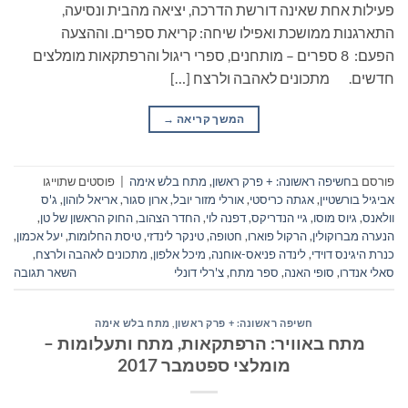
פעילות אחת שאינה דורשת הדרכה, יציאה מהבית ונסיעה,
התארגנות ממושכת ואפילו שיחה: קריאת ספרים. וההצעה
הפעם: 8 ספרים – מותחנים, ספרי ריגול והרפתקאות מומלצים
חדשים. מתכונים לאהבה ולרצח […]
המשך קריאה
→
פורסם ב
חשיפה ראשונה: + פרק ראשון
,
מתח בלש אימה
|
פוסטים שתוייגו
אביגיל בורשטיין
,
אגתה כריסטי
,
אורלי מזור יובל
,
ארון סגור
,
אריאל לוהון
,
ג'ס
וולאנס
,
גיוס מוסו
,
גיי הנדריקס
,
דפנה לוי
,
החדר הצהוב
,
החוק הראשון של טן
,
הנערה מברוקולין
,
הרקול פוארו
,
חטופה
,
טינקר לינדזי
,
טיסת החלומות
,
יעל אכמון
,
כנרת היגינס דוידי
,
לינדה פניאס-אוחנה
,
מיכל אלפון
,
מתכונים לאהבה ולרצח
,
סאלי אנדרו
,
סופי האנה
,
ספר מתח
,
צ'רלי דונלי
השאר תגובה
חשיפה ראשונה: + פרק ראשון
,
מתח בלש אימה
מתח באוויר: הרפתקאות, מתח ותעלומות –
מומלצי ספטמבר 2017