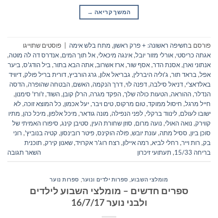
המשך קריאה
→
פורסם ב
חשיפה ראשונה: + פרק ראשון
,
מתח בלש אימה
|
פוסטים שתוייגו
אגתה כריסטי
,
אורלי מזור יובל
,
אינגה מיכאלי
,
אל תוך המים
,
אנדרס דה לה מוטה
,
אנתוני וארן
,
אסנת הדר
,
אסף שור
,
ארז אשרוב
,
אתה הבא בתור
,
ביל הודג'ס
,
ביער
אפל
,
בראד תור
,
ג'וליה היברלין
,
גבריאל אלון
,
גרג הורביץ
,
דורית בריל פולק
,
דיוויד
באלדאצ'י
,
דניאל סילבה
,
דפנה לוי
,
דרך הנקמה
,
האשם
,
הבטחה שהופרה
,
הדסה
הנדלר
,
ההוראה
,
הטעות כולה שלך
,
הפקד מגרה
,
הרלן קובן
,
השוד
,
ז'ורז' סימנון
,
חייל מרגל
,
חיסול ממוקד
,
טום מרקוס
,
טים ויבר
,
יעל אכמון
,
כל המוצא זוכה
,
לא
ישובו לעולם
,
לינווד ברקלי
,
לפני הנפילה
,
מונה גודאר
,
מיכל אלפון
,
מיכל כהן
,
מתיו
קווירק
,
נואה האולי
,
נועה מרום
,
סוזן שחורת העין
,
סטיבן קינג
,
סיפורו האמיתי של
סוכן ביון
,
ססיל מתה
,
עונת יובש
,
פולה הוקינס
,
פיטר רובינסון
,
קטיה בנוביץ'
,
רוני
בק
,
רות וייר
,
רחלי לביא
,
רמה איילון
,
רצח רוג'ר אקרויד
,
שאנון קירק
,
תוכנית
בריחה 15/33
,
תעתועי זיכרון
השאר תגובה
מומלצי השבוע
,
ספרות ילדים ונוער
,
ספרות נוער
ספרים חדשים – מומלצי השבוע לילדים
ולבני נוער 16/7/17