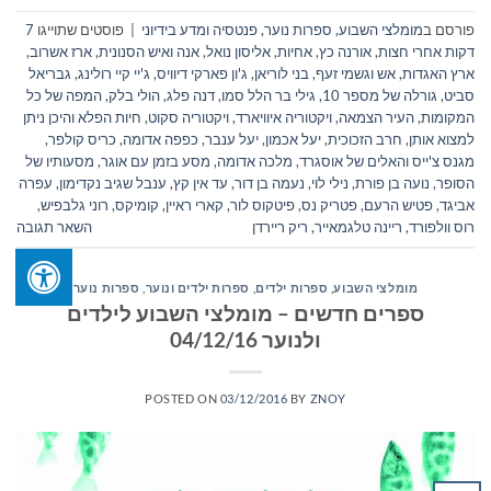
פורסם ב
מומלצי השבוע
,
ספרות נוער
,
פנטסיה ומדע בידיוני
|
פוסטים שתוייגו
7
דקות אחרי חצות
,
אורנה כץ
,
אחיות
,
אליסון נואל
,
אנה ואיש הסנונית
,
ארז אשרוב
,
ארץ האגדות
,
אש וגשמי זעף
,
בני לוריאן
,
ג'ון פארקי דיוויס
,
ג'יי קיי רולינג
,
גבריאל
סביט
,
גורלה של מספר 10
,
גילי בר הלל סמו
,
דנה פלג
,
הולי בלק
,
המפה של כל
המקומות
,
העיר הצמאה
,
ויקטוריה איוויארד
,
ויקטוריה סקוט
,
חיות הפלא והיכן ניתן
למצוא אותן
,
חרב הזכוכית
,
יעל אכמון
,
יעל ענבר
,
כפפה אדומה
,
כריס קולפר
,
מגנס צ'ייס והאלים של אוסגרד
,
מלכה אדומה
,
מסע בזמן עם אוגר
,
מסעותיו של
הסופר
,
נועה בן פורת
,
נילי לוי
,
נעמה בן דור
,
עד אין קץ
,
ענבל שגיב נקדימון
,
עפרה
אביגד
,
פטיש הרעם
,
פטריק נס
,
פיטקוס לור
,
קארי ראיין
,
קומיקס
,
רוני גלבפיש
,
רוס וולפורד
,
ריינה טלגמאייר
,
ריק ריירדן
השאר תגובה
מומלצי השבוע
,
ספרות ילדים
,
ספרות ילדים ונוער
,
ספרות נוער
ספרים חדשים – מומלצי השבוע לילדים
ולנוער 04/12/16
POSTED ON
03/12/2016
BY
ZNOY