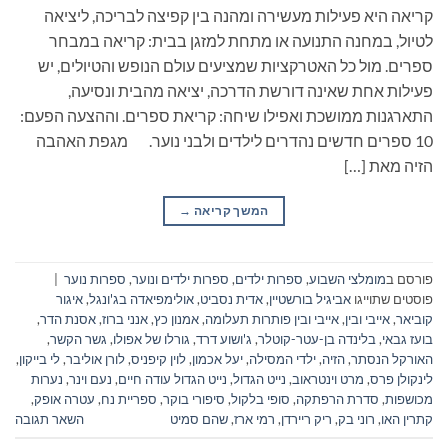
קריאה היא פעילות מעשירה ומהנה בין קפיצה לבריכה, ליציאה
לטיול, במחנה התנועה או מתחת למזגן בבית: קריאה במבחר
ספרים. מול כל האטרקציות שמציעים עולם הנופש והטיולים, יש
פעילות אחת שאינה דורשת הדרכה, יציאה מהבית ונסיעה,
התארגנות ממושכת ואפילו שיחה: קריאת ספרים. וההצעה הפעם:
10 ספרים חדשים נהדרים לילדים ולבני נוער. מגפת האהבה
הזיה מאת […]
המשך קריאה
→
פורסם ב
מומלצי השבוע
,
ספרות ילדים
,
ספרות ילדים ונוער
,
ספרות נוער
|
פוסטים שתוייגו
אביגיל בורשטיין
,
אדית נסביט
,
אולימפיאדה בג'ונגל
,
איגור
קוביאר
,
אייבי ובין
,
אייבי ובין פותרות תעלומה
,
אמנון כץ
,
אנני ברוז
,
אסנת הדר
,
בועז גבאי
,
בלינדה בן-עטר-קוטלר
,
ג'ושוע דרד
,
גורלו של אפולו
,
גשר הקשר
,
האורקל הנסתר
,
הזיה
,
ילדי המסילה
,
יעל אכמון
,
לוין קיפניס
,
לורן אוליבר
,
לי בייקון
,
לינקולן פרס
,
מרט וינטראוב
,
נייט הגדול
,
נייט הגדול עודה חיים
,
נעם וינר
,
נערות
מכושפות
,
סדרת הרפתקה
,
סופי בלקול
,
סיפורי בוקר
,
ספריית נח
,
עטרה אופק
,
קתרין האו
,
רוני בק
,
ריק ריירדן
,
רמי ארז
,
שהם סמיט
השאר תגובה