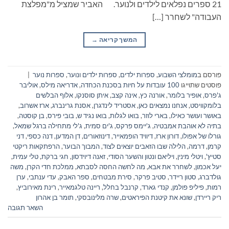
21 ספרים נפלאים לילדים ולנוער. האביר שמציל מ"מפלצת
העבודה" לשחרר […]
המשך קריאה
→
פורסם ב
מומלצי השבוע
,
ספרות ילדים
,
ספרות ילדים ונוער
,
ספרות נוער
|
פוסטים שתוייגו
100 עובדות על חיות בסכנת הכחדה
,
אדריאה מילס
,
אוליבר
ג'פרס
,
אופיר בלומר
,
אורנה כץ
,
אינה קצב
,
איתן סוסנקו
,
אלוף הבלשים
בלומקוויסט
,
אנחנו נמצאים כאן
,
אסטריד לינדגרן
,
אסנת גרינברג
,
ארז אשרוב
,
באושר ועושר כאילו
,
בארי לוזר
,
בואו לגלות
,
בואו נגיד ש
,
בובי פירס
,
בן קוסטה
,
בתיה לא אוהבת אמבטיה
,
ג'יימס פרקס
,
ג'ים סמית
,
ג'לי מתחילה ברגל שמאל
,
גורלו של אפולו
,
דורון ארז
,
דיוויד הופמאייר
,
דינוזאורים
,
דן המדען
,
דנה כספי
,
דני
קרמן
,
דרמה
,
הלילה שבו הזאבים יוצאים לצוד
,
המבוך הבוער
,
הרפתקאות ריקטי
סטיץ'
,
ויטלי מינין
,
ויליאם ונטון והשער הסודי
,
זאנה דיוידסון
,
חגי ברקת
,
טלי עמית
,
יעל אכמון
,
לשחרר את אבא
,
מה לחשה החסה לסבתא
,
ממלכת חדי הקרן
,
משה
גולדברג
,
סטון ריידר
,
סטיב פרקר
,
סירת מבטחים
,
ספר האבק
,
עדי ענתבי
,
ערן
רמות
,
פיליפ פולמן
,
קנדי גארד
,
קרנבל בחלל
,
ריינה טלגמאייר
,
רינת מאירוביץ
,
ריק ריירדן
,
שונא את קיטנת הפיראטים
,
שרה מלינובסקי
,
תומר בן אהרון
השאר תגובה