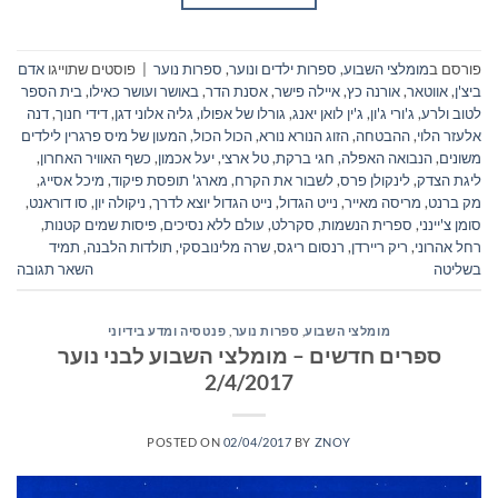
פורסם ב
מומלצי השבוע
,
ספרות ילדים ונוער
,
ספרות נוער
|
פוסטים שתוייגו
אדם
ביצ'ן
,
אווטאר
,
אורנה כץ
,
איילה פישר
,
אסנת הדר
,
באושר ועושר כאילו
,
בית הספר
לטוב ולרע
,
ג'ורי ג'ון
,
ג'ין לואן יאנג
,
גורלו של אפולו
,
גליה אלוני דגן
,
דידי חנוך
,
דנה
אלעזר הלוי
,
ההבטחה
,
הזוג הנורא נורא
,
הכול הכול
,
המעון של מיס פרגרין לילדים
משונים
,
הנבואה האפלה
,
חגי ברקת
,
טל ארצי
,
יעל אכמון
,
כשף האוויר האחרון
,
ליגת הצדק
,
לינקולן פרס
,
לשבור את הקרח
,
מארג' תופסת פיקוד
,
מיכל אסייג
,
מק ברנט
,
מריסה מאייר
,
נייט הגדול
,
נייט הגדול יוצא לדרך
,
ניקולה יון
,
סו דוראנט
,
סומן צ'יינני
,
ספרית הנשמות
,
סקרלט
,
עולם ללא נסיכים
,
פיסות שמים קטנות
,
רחל אהרוני
,
ריק ריירדן
,
רנסום ריגס
,
שרה מלינובסקי
,
תולדות הלבנה
,
תמיד
בשליטה
השאר תגובה
מומלצי השבוע
,
ספרות נוער
,
פנטסיה ומדע בידיוני
ספרים חדשים – מומלצי השבוע לבני נוער
2/4/2017
POSTED ON
02/04/2017
BY
ZNOY