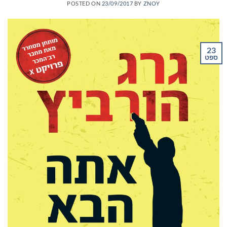
POSTED ON
23/09/2017
BY
ZNOY
23
ספט