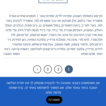
פורסם ב
מומלצי השבוע
,
ספרות ילדים
,
ספרות נוער
|
פוסטים שתוייגו
אגדת
אסטריד
,
אורי בלסם
,
אלן סטרטון
,
אני כבר ממש לא לןזר
,
אסטריד לינדגרן
,
בארי
לוזר
,
בארי לוזר 3
,
בימת הסופרים
,
במזל תאומים
,
בן
,
ג'ים סמית
,
הכלבים
,
המלך
העליון
,
המעניק
,
העפיפון שברח
,
ונדי בירד
,
ונדי בירד מנסה לגדל חיות
,
ונדי מדור
,
טום סויר וקרב החרבות
,
טל ארצי
,
טרן הנודד
,
יאנוש קורצאק
,
יעל אכמון
,
לויד
אלכסנדר
,
לויס לורי
,
מינה מיי
,
ממלכת פרידיין
,
מסיבת הפתיה
,
ניצן לפידות
,
ניר
רצ'קובסקי
,
סיפורי צעצוע
,
סשה נאומוב
,
ענת שתיים שלוש
,
פינוקיו מתעורר
לחיים
,
פרידיין
,
צלטנר ספרים
,
קלודיה וריס יוצאים למלחמה
,
ראשית קריאה
,
רינת
הופר
,
שהם סמיט
השאר תגובה
3
2
1
אנו משתמשים בקובצי Cookie כדי להבטיח שנספק לך את חוויית הגלישה
הטובה ביותר באתר שלנו. אם תמשיך להשתמש באתר זה, נניח שאתה
מרוצה ממנו.
מאשר/ת
Copyright 2026 ©
Flatsome Theme