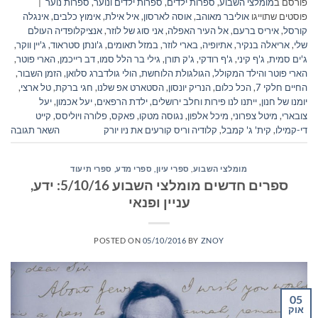
פורסם ב
מומלצי השבוע
,
ספרות ילדים
,
ספרות ילדים ונוער
,
ספרות נוער
|
פוסטים שתוייגו
אוליבר מאוהב
,
אוסה לארסון
,
איל אילת
,
אימוץ כלבים
,
אינגלה
קורסל
,
איריס ברעם
,
אל העיר האפלה
,
אני סוג של לוזר
,
אנציקלופדיה העולם
שלי
,
אריאלה בנקיר
,
אתיופיה
,
בארי לוזר
,
במזל תאומים
,
ג'ונתן סטראוד
,
ג'יין ווקר
,
ג'ים סמית
,
ג'ף קיני
,
ג'ף רודקי
,
ג'ק תורן
,
גילי בר הלל סמו
,
דב רייכמן
,
הארי פוטר
,
הארי פוטר והילד המקולל
,
הגולגולת הלוחשת
,
הולי גולדברג סלואן
,
הזמן השבור
,
החיים חלקי 7
,
הכל כלום
,
הנריק יונסון
,
הסטארט אפ שלנו
,
חגי ברקת
,
טל ארצי
,
יומנו של חנון
,
ייתנו לנו פירות וחלב ירושלים
,
ילדת הרפאים
,
יעל אכמון
,
יעל
צובארי
,
מיטל צפרוני
,
מיכל אלפון
,
נגוסה מטקו
,
פאקס
,
פלורה ויוליסס
,
קייט
די-קמילו
,
קית' ג' קמבל
,
קלודיה וריס קורעים את ניו יורק
השאר תגובה
מומלצי השבוע
,
ספרי עיון, ספרי מדע, ספרי תיעוד
ספרים חדשים מומלצי השבוע 5/10/16: ידע,
עניין ופנאי
POSTED ON
05/10/2016
BY
ZNOY
05
אוק