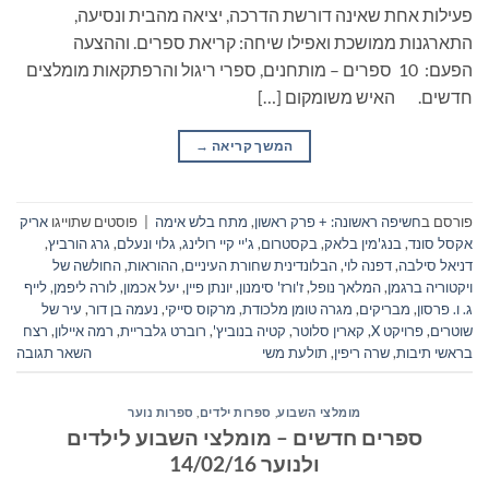
פעילות אחת שאינה דורשת הדרכה, יציאה מהבית ונסיעה,
התארגנות ממושכת ואפילו שיחה: קריאת ספרים. וההצעה
הפעם: 10 ספרים – מותחנים, ספרי ריגול והרפתקאות מומלצים
חדשים. האיש משומקום […]
המשך קריאה
→
פורסם ב
חשיפה ראשונה: + פרק ראשון
,
מתח בלש אימה
|
פוסטים שתוייגו
אריק
אקסל סונד
,
בנג'מין בלאק
,
בקסטרום
,
ג'יי קיי רולינג
,
גלוי ונעלם
,
גרג הורביץ
,
דניאל סילבה
,
דפנה לוי
,
הבלונדינית שחורת העיניים
,
ההוראות
,
החולשה של
ויקטוריה ברגמן
,
המלאך נופל
,
ז'ורז' סימנון
,
יונתן פיין
,
יעל אכמון
,
לורה ליפמן
,
לייף
ג. ו. פרסון
,
מבריקים
,
מגרה טומן מלכודת
,
מרקוס סייקי
,
נעמה בן דור
,
עיר של
שוטרים
,
פרויקט X
,
קארין סלוטר
,
קטיה בנוביץ'
,
רוברט גלבריית
,
רמה איילון
,
רצח
בראשי תיבות
,
שרה ריפין
,
תולעת משי
השאר תגובה
מומלצי השבוע
,
ספרות ילדים
,
ספרות נוער
ספרים חדשים – מומלצי השבוע לילדים
ולנוער 14/02/16