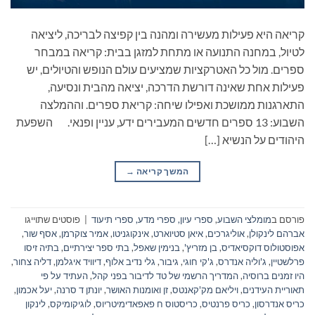
קריאה היא פעילות מעשירה ומהנה בין קפיצה לבריכה, ליציאה
לטיול, במחנה התנועה או מתחת למזגן בבית: קריאה במבחר
ספרים. מול כל האטרקציות שמציעים עולם הנופש והטיולים, יש
פעילות אחת שאינה דורשת הדרכה, יציאה מהבית ונסיעה,
התארגנות ממושכת ואפילו שיחה: קריאת ספרים. וההמלצה
השבוע: 13 ספרים חדשים המעבירים ידע, עניין ופנאי. השפעת
היהודים על הנשיא […]
המשך קריאה
→
פורסם ב
מומלצי השבוע
,
ספרי עיון, ספרי מדע, ספרי תיעוד
|
פוסטים שתוייגו
אברהם לינקולן
,
אוליגרכים
,
איאן סטיוארט
,
אינקוגניטו
,
אמיר צוקרמן
,
אסף שור
,
אפוסטולוס דוקסיאדיס
,
בן מזריץ'
,
בנימין שאפל
,
בתי ספר יצירתיים
,
בתיה זיסו
פרלשטיין
,
ג'וליה אנדרס
,
ג'קי חוגי
,
גיבור
,
גלי נדיב אלוף
,
דיוויד איגלמן
,
דליה צחור
,
היו זמנים ברוסיה
,
המדריך הרשמי של טד לדיבור בפני קהל
,
העתיד על פי
תאוריית העידנים
,
ויליאם מק'קאנטס
,
זן ואומנות האושר
,
יונתן ד סרנה
,
יעל אכמון
,
כריס אנדרסון
,
כריס פרנטיס
,
כריסטוס ח פאפאדימיטריוס
,
לוגיקומיקס
,
לינקון